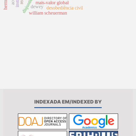
disjuntivismo
mais-valor global
dewey
desobediência civil
william scheuerman
INDEXADA EM/INDEXED BY