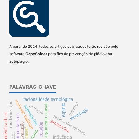
A partir de 2024, todos os artigos publicados terão revisão pelo
software
CopySpider
para fins de prevenção de plágio e/ou
autoplágio.
PALAVRAS-CHAVE
racionalidade tecnológica
realismo ingênuo
modernização
herança
espirito
teología
argumento causal
superstición
tecnología
hermenêutica do si
instrumentalismo
mais-valor relativo
proyección
reavaliação
religión
dasein
acción
influência