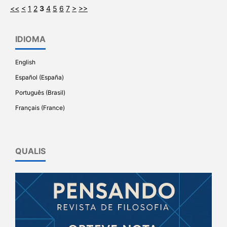
<<
<
1
2
3
4
5
6
7
>
>>
IDIOMA
English
Español (España)
Português (Brasil)
Français (France)
QUALIS