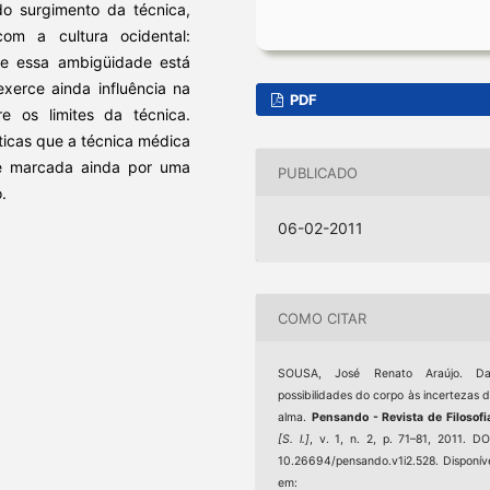
do surgimento da técnica,
m a cultura ocidental:
e essa ambigüidade está
exerce ainda influência na
PDF
re os limites da técnica.
icas que a técnica médica
de marcada ainda por uma
PUBLICADO
.
06-02-2011
COMO CITAR
SOUSA, José Renato Araújo. Da
possibilidades do corpo às incertezas 
alma.
Pensando - Revista de Filosofi
[S. l.]
, v. 1, n. 2, p. 71–81, 2011. DO
10.26694/pensando.v1i2.528. Disponív
em: