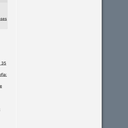
nses
. 35
fia:
e
ê