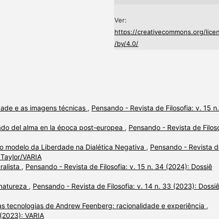
Ver:
https://creativecommons.org/lice
/by/4.0/
lidade e as imagens técnicas
,
Pensando - Revista de Filosofia: v. 15 n
ado del alma en la época post-europea
,
Pensando - Revista de Filoso
 no modelo da Liberdade na Dialética Negativa
,
Pensando - Revista d
s Taylor/VARIA
ralista
,
Pensando - Revista de Filosofia: v. 15 n. 34 (2024): Dossiê
natureza
,
Pensando - Revista de Filosofia: v. 14 n. 33 (2023): Dossi
das tecnologias de Andrew Feenberg: racionalidade e experiência
,
 (2023): VARIA