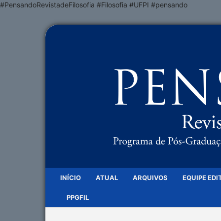
#PensandoRevistadeFilosofia #Filosofia #UFPI #pensando
INÍCIO
ATUAL
ARQUIVOS
EQUIPE EDI
PPGFIL