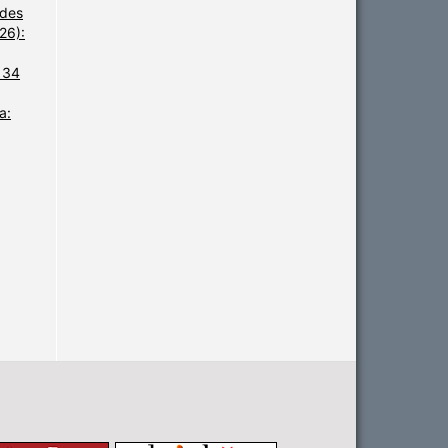
udes
26):
. 34
a: