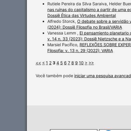
Rutiele Pereira da Silva Saraiva, Helder Bu
nas ruínas do capitalismo a partir de uma e
Dossiê Ética das Virtudes Ambiental
Alfredo Storck,
O debate sobre a servidão vo
(2024): Dossiê Filosofia no Brasil/VARIA
Vanessa Lemm ,
El pensamiento planetario 
v. 14 n. 33 (2023): Dossiê Nietzsche e a N
Marsiel Pacífico,
REFLEXÕES SOBRE EXPER
Filosofia: v. 13 n. 29 (2022): VARIA
<<
<
1
2
3
4
5
6
7
8
9
10
>
>>
Você também pode
iniciar uma pesquisa avançad