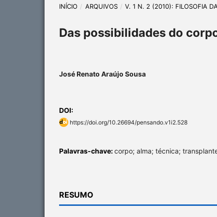
INÍCIO
/
ARQUIVOS
/
V. 1 N. 2 (2010): FILOSOFIA 
Das possibilidades do corp
José Renato Araújo Sousa
DOI:
https://doi.org/10.26694/pensando.v1i2.528
Palavras-chave:
corpo; alma; técnica; transplant
RESUMO