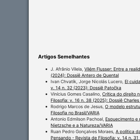
Artigos Semelhantes
J. Afrânio Vilela,
Vilém Flusser: Entre a rea
(2024): Dossiê Antero de Quental
Ivan Chvatík, Jorge Nicolás Lucero,
El cuid
v. 14 n. 32 (2023): Dossiê Patočka
Vinícius Gomes Casalino,
Crítica do direito
Filosofia: v. 16 n. 38 (2025): Dossiê Charle
Rodrigo Marcos de Jesus,
O modelo estrutu
Filosofia no Brasil/VARIA
Antonio Edmilson Pachoal,
Esquecimento e 
Nietzsche e a Natureza/VARIA
Ruan Pedro Gonçalves Moraes,
A política 
Pensando - Revista de Filosofia: v. 14 n. 31