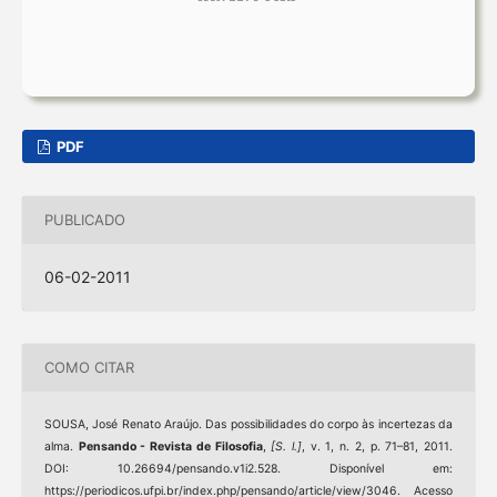
PDF
PUBLICADO
06-02-2011
COMO CITAR
SOUSA, José Renato Araújo. Das possibilidades do corpo às incertezas da
alma.
Pensando - Revista de Filosofia
,
[S. l.]
, v. 1, n. 2, p. 71–81, 2011.
DOI: 10.26694/pensando.v1i2.528. Disponível em:
https://periodicos.ufpi.br/index.php/pensando/article/view/3046. Acesso