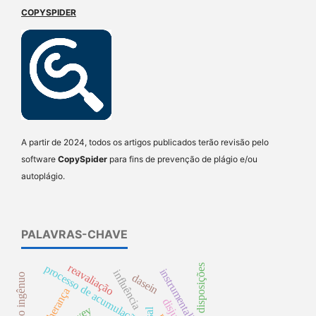
COPYSPIDER
A partir de 2024, todos os artigos publicados terão revisão pelo
software
CopySpider
para fins de prevenção de plágio e/ou
autoplágio.
PALAVRAS-CHAVE
reavaliação
processo de acumulação
disposições
instrumentalismo
influência
dasein
realismo ingênuo
herança