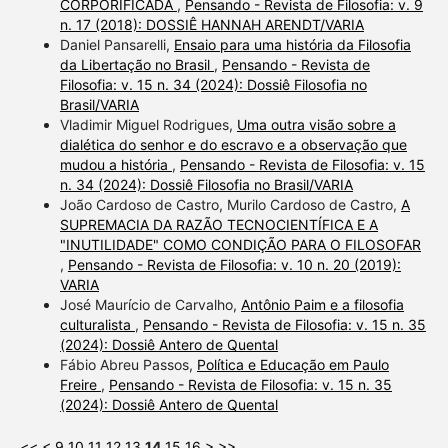
CORPORIFICADA
,
Pensando - Revista de Filosofia: v. 9
n. 17 (2018): DOSSIÊ HANNAH ARENDT/VARIA
Daniel Pansarelli,
Ensaio para uma história da Filosofia
da Libertação no Brasil
,
Pensando - Revista de
Filosofia: v. 15 n. 34 (2024): Dossiê Filosofia no
Brasil/VARIA
Vladimir Miguel Rodrigues,
Uma outra visão sobre a
dialética do senhor e do escravo e a observação que
mudou a história
,
Pensando - Revista de Filosofia: v. 15
n. 34 (2024): Dossiê Filosofia no Brasil/VARIA
João Cardoso de Castro, Murilo Cardoso de Castro,
A
SUPREMACIA DA RAZÃO TECNOCIENTÍFICA E A
"INUTILIDADE" COMO CONDIÇÃO PARA O FILOSOFAR
,
Pensando - Revista de Filosofia: v. 10 n. 20 (2019):
VARIA
José Maurício de Carvalho,
Antônio Paim e a filosofia
culturalista
,
Pensando - Revista de Filosofia: v. 15 n. 35
(2024): Dossiê Antero de Quental
Fábio Abreu Passos,
Política e Educação em Paulo
Freire
,
Pensando - Revista de Filosofia: v. 15 n. 35
(2024): Dossiê Antero de Quental
<<
<
9
10
11
12
13
14
15
16
>
>>