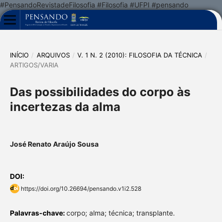
#PensandoRevistadeFilosofia #Filosofia #UFPI #pensando
INÍCIO
/
ARQUIVOS
/
V. 1 N. 2 (2010): FILOSOFIA DA TÉCNICA
/
ARTIGOS/VARIA
Das possibilidades do corpo às
incertezas da alma
José Renato Araújo Sousa
DOI:
https://doi.org/10.26694/pensando.v1i2.528
Palavras-chave:
corpo; alma; técnica; transplante.