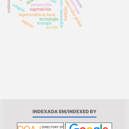
disjuntivismo
dewey
argumento causal
mais-valor global
religión
proyección
tradição
superstición
superveniência local
tecnología
espirito
teología
acción
INDEXADA EM/INDEXED BY