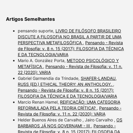
Artigos Semelhantes
pensando suporte,
LIVRO DE FILÓSOFO BRASILEIRO
DISCUTE A FILOSOFIA NO BRASIL A PARTIR DE UMA
PERSPECTIVA METAFILOSÓFICA
,
Pensando - Revista
de Filosofia: v. 8 n. 15 (2017): FILOSOFIA DA TÉCNICA
E DA TECNOLOGIA/VARIA
Mario A. González Porta,
METODO PSICOLÓGICO Y
METAFÍSICA
,
Pensando - Revista de Filosofia: v. 11 n.
22 (2020): VARIA
Gabriel Garmendia da Trindade,
SHAFER-LANDAU,
RUSS (ED.) ETHICAL THEORY: AN ANTHOLOGY.
,
Pensando - Revista de Filosofia: v. 8 n. 15 (2017):
FILOSOFIA DA TÉCNICA E DA TECNOLOGIA/VARIA
Marcio Renan Hamel,
REIFICAÇÃO: UMA CATEGORIA
REFORMULADA PELA TEORIA CRÍTICA?
,
Pensando -
Revista de Filosofia: v. 11 n. 22 (2020): VARIA
Helder Buenos Aires de Carvalho , Jairo Carvalho ,
OS
BARBAROS JÁ NOS GOVERNAM! - III
,
Pensando -
Revista de Filosofia: v. 8 n. 15 (2017): FILOSOFIA DA