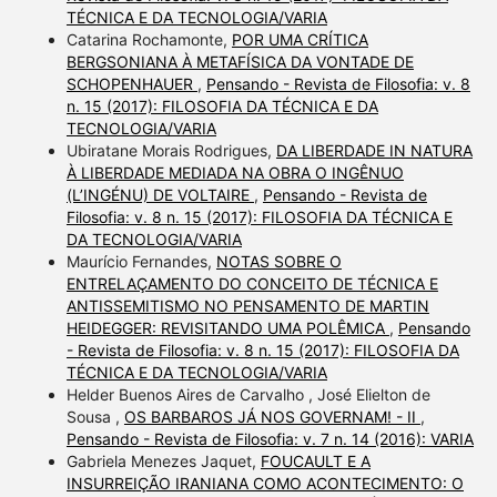
TÉCNICA E DA TECNOLOGIA/VARIA
Catarina Rochamonte,
POR UMA CRÍTICA
BERGSONIANA À METAFÍSICA DA VONTADE DE
SCHOPENHAUER
,
Pensando - Revista de Filosofia: v. 8
n. 15 (2017): FILOSOFIA DA TÉCNICA E DA
TECNOLOGIA/VARIA
Ubiratane Morais Rodrigues,
DA LIBERDADE IN NATURA
À LIBERDADE MEDIADA NA OBRA O INGÊNUO
(L’INGÉNU) DE VOLTAIRE
,
Pensando - Revista de
Filosofia: v. 8 n. 15 (2017): FILOSOFIA DA TÉCNICA E
DA TECNOLOGIA/VARIA
Maurício Fernandes,
NOTAS SOBRE O
ENTRELAÇAMENTO DO CONCEITO DE TÉCNICA E
ANTISSEMITISMO NO PENSAMENTO DE MARTIN
HEIDEGGER: REVISITANDO UMA POLÊMICA
,
Pensando
- Revista de Filosofia: v. 8 n. 15 (2017): FILOSOFIA DA
TÉCNICA E DA TECNOLOGIA/VARIA
Helder Buenos Aires de Carvalho , José Elielton de
Sousa ,
OS BARBAROS JÁ NOS GOVERNAM! - II
,
Pensando - Revista de Filosofia: v. 7 n. 14 (2016): VARIA
Gabriela Menezes Jaquet,
FOUCAULT E A
INSURREIÇÃO IRANIANA COMO ACONTECIMENTO: O