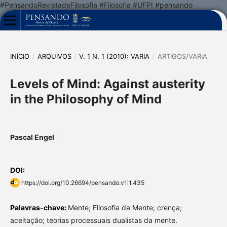
#PensandoRevistadeFilosofia #Filosofia #UFPI #pensando
INÍCIO
/
ARQUIVOS
/
V. 1 N. 1 (2010): VARIA
/
ARTIGOS/VARIA
Levels of Mind: Against austerity
in the Philosophy of Mind
Pascal Engel
DOI:
https://doi.org/10.26694/pensando.v1i1.435
Palavras-chave:
Mente; Filosofia da Mente; crença;
aceitação; teorias processuais dualistas da mente.