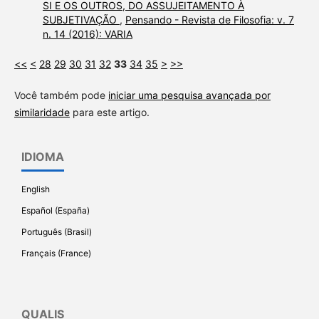
SI E OS OUTROS, DO ASSUJEITAMENTO À
SUBJETIVAÇÃO
,
Pensando - Revista de Filosofia: v. 7
n. 14 (2016): VARIA
<<
<
28
29
30
31
32
33
34
35
>
>>
Você também pode
iniciar uma pesquisa avançada por
similaridade
para este artigo.
IDIOMA
English
Español (España)
Português (Brasil)
Français (France)
QUALIS