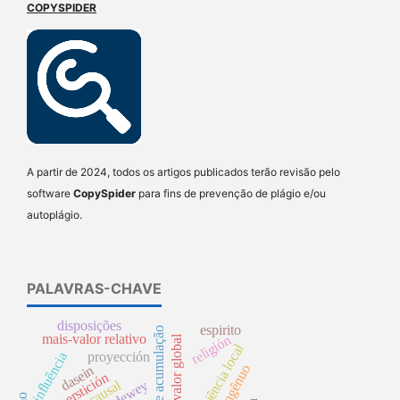
COPYSPIDER
A partir de 2024, todos os artigos publicados terão revisão pelo
software
CopySpider
para fins de prevenção de plágio e/ou
autoplágio.
PALAVRAS-CHAVE
disposições
espirito
processo de acumulação
mais-valor relativo
religión
mais-valor global
superveniência local
proyección
influência
dasein
superstición
dewey