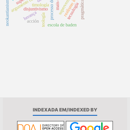
realismo ingênuo
argumento causal
neokantianismo
pragmática
tecnología
timología
disjuntivismo
herança
teología
acción
escola de baden
INDEXADA EM/INDEXED BY