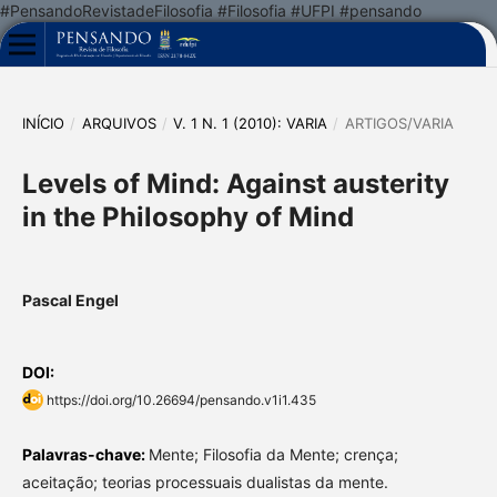
#PensandoRevistadeFilosofia #Filosofia #UFPI #pensando
INÍCIO
/
ARQUIVOS
/
V. 1 N. 1 (2010): VARIA
/
ARTIGOS/VARIA
Levels of Mind: Against austerity
in the Philosophy of Mind
Pascal Engel
DOI:
https://doi.org/10.26694/pensando.v1i1.435
Palavras-chave:
Mente; Filosofia da Mente; crença;
aceitação; teorias processuais dualistas da mente.