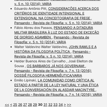
v. 5 n. 10 (2014): VARIA
Eduardo Antônio Pitt,
CONSIDERAÇÕES ACERCA DOS
CRITÉRIOS DE IDENTIDADE INTENSIONAL E
EXTENSIONAL NA CONCEITOGRAFIA DE FREGE
,
Pensando - Revista de Filosofia: v. 5 n. 10 (2014): VARIA
Fábio Abreu dos Passos,
PENSANDO A DITADURA
MILITAR BRASILEIRA À LUZ DO ESTADO DE EXCEÇÃO
DE GIORGIO AGAMBEN
,
Pensando - Revista de
Filosofia: v. 5 n. 10 (2014): VARIA
Walter Valdevino Walter Valdevino,
JOHN RAWLS E A
HISTÓRIA DA FILOSOFIA POLÍTICA
,
Pensando -
Revista de Filosofia: v. 5 n. 10 (2014): VARIA
Helder Buenos Aires de Carvalho , José Elielton de
Sousa ,
OS BARBAROS JÁ NOS GOVERNAM!
,
Pensando - Revista de Filosofia: v. 7 n. 13 (2016):
DOSSIÊ FILOSOFIA HERMENÊUTICA/VARIA
Emilio Lipinski,
LA COMUNIDAD COMO CRÍTICA AL
ESTADO A PARTIR DE LA LEY NATURAL Y UNA ÉTICA
DE LA CONVERSACIÓN EN ALASDAIR MACINTYRE
,
Pensando - Revista de Filosofia: v. 7 n. 14 (2016): VARIA
<<
<
25
26
27
28
29
30
31
32
33
34
>
>>