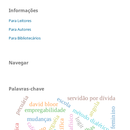
Informações
Para Leitores
Para Autores
Para Bibliotecários
Navegar
Palavras-chave
pecuária
servidão por dívida
escola
angola
david bloor
trabalho feminino
empregabilidade
método dialético
mudanças
logit
café