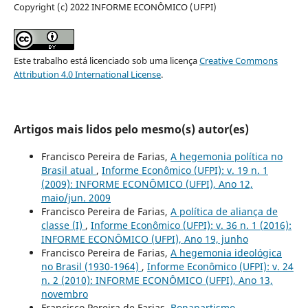
Copyright (c) 2022 INFORME ECONÔMICO (UFPI)
Este trabalho está licenciado sob uma licença
Creative Commons
Attribution 4.0 International License
.
Artigos mais lidos pelo mesmo(s) autor(es)
Francisco Pereira de Farias,
A hegemonia política no
Brasil atual
,
Informe Econômico (UFPI): v. 19 n. 1
(2009): INFORME ECONÔMICO (UFPI), Ano 12,
maio/jun. 2009
Francisco Pereira de Farias,
A política de aliança de
classe (I)
,
Informe Econômico (UFPI): v. 36 n. 1 (2016):
INFORME ECONÔMICO (UFPI), Ano 19, junho
Francisco Pereira de Farias,
A hegemonia ideológica
no Brasil (1930-1964)
,
Informe Econômico (UFPI): v. 24
n. 2 (2010): INFORME ECONÔMICO (UFPI), Ano 13,
novembro
Francisco Pereira de Farias,
Bonapartismo,