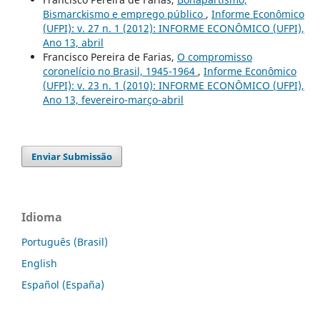
Bismarckismo e emprego público
,
Informe Econômico
(UFPI): v. 27 n. 1 (2012): INFORME ECONÔMICO (UFPI),
Ano 13, abril
Francisco Pereira de Farias,
O compromisso
coronelício no Brasil, 1945-1964
,
Informe Econômico
(UFPI): v. 23 n. 1 (2010): INFORME ECONÔMICO (UFPI),
Ano 13, fevereiro-março-abril
Enviar Submissão
Idioma
Português (Brasil)
English
Español (España)