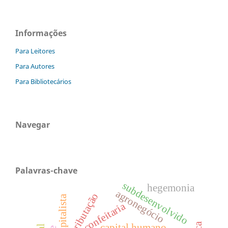
Informações
Para Leitores
Para Autores
Para Bibliotecários
Navegar
Palavras-chave
subdesenvolvido
hegemonia
agronegócio
tributação
confeitaria
capital humano