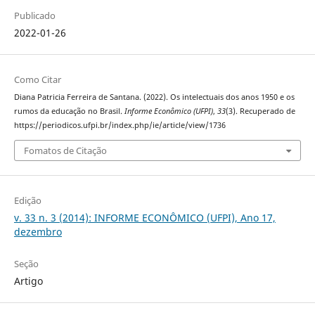
Publicado
2022-01-26
Como Citar
Diana Patricia Ferreira de Santana. (2022). Os intelectuais dos anos 1950 e os
rumos da educação no Brasil.
Informe Econômico (UFPI)
,
33
(3). Recuperado de
https://periodicos.ufpi.br/index.php/ie/article/view/1736
Fomatos de Citação
Edição
v. 33 n. 3 (2014): INFORME ECONÔMICO (UFPI), Ano 17,
dezembro
Seção
Artigo