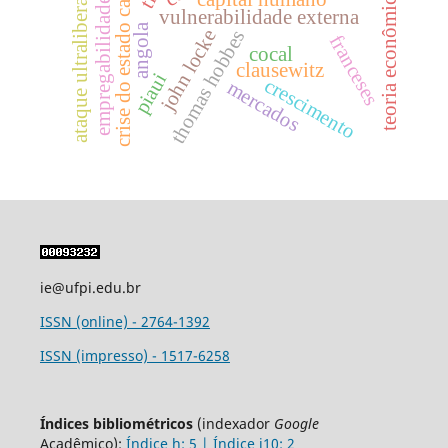
crise do estado capitalista
teoria econômica
ataque ultraliberal
empregabilidade
vulnerabilidade externa
angola
john locke
thomas hobbes
franceses
cocal
clausewitz
piaui
crescimento
mercados
ie@ufpi.edu.br
ISSN (online) - 2764-1392
ISSN (impresso) - 1517-6258
Índices bibliométricos
(indexador
Google
Acadêmico):
Índice h: 5 | Índice i10: 2