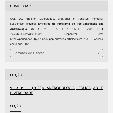
COMO CITAR
GONTIJO, Fabiano. Diversidade, arbitrários e trânsitos: memorial
acadêmico.
Revista EntreRios do Programa de Pós-Graduação em
Antropologia
,
[S. l.]
, v. 3, n. 1, p. 112–163, 2020. DOI:
10.26694/rer.v3i01.11627. Disponível em:
https://periodicos.ufpi.br/index.php/entrerios/article/view/5218. Acesso
em: 8 ago. 2026.
Fomatos de Citação
EDIÇÃO
v. 3 n. 1 (2020): ANTROPOLOGIA, EDUCAÇÃO E
DIVERSIDADE
SEÇÃO