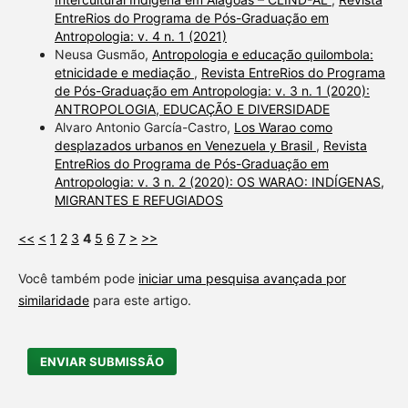
EntreRios do Programa de Pós-Graduação em
Antropologia: v. 4 n. 1 (2021)
Neusa Gusmão,
Antropologia e educação quilombola:
etnicidade e mediação
,
Revista EntreRios do Programa
de Pós-Graduação em Antropologia: v. 3 n. 1 (2020):
ANTROPOLOGIA, EDUCAÇÃO E DIVERSIDADE
Alvaro Antonio García-Castro,
Los Warao como
desplazados urbanos en Venezuela y Brasil
,
Revista
EntreRios do Programa de Pós-Graduação em
Antropologia: v. 3 n. 2 (2020): OS WARAO: INDÍGENAS,
MIGRANTES E REFUGIADOS
<<
<
1
2
3
4
5
6
7
>
>>
Você também pode
iniciar uma pesquisa avançada por
similaridade
para este artigo.
ENVIAR SUBMISSÃO