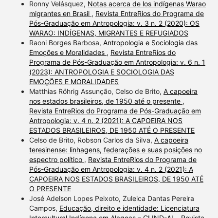
Ronny Velásquez,
Notas acerca de los indígenas Warao
migrantes en Brasil
,
Revista EntreRios do Programa de
Pós-Graduação em Antropologia: v. 3 n. 2 (2020): OS
WARAO: INDÍGENAS, MIGRANTES E REFUGIADOS
Raoni Borges Barbosa,
Antropologia e Sociologia das
Emoções e Moralidades
,
Revista EntreRios do
Programa de Pós-Graduação em Antropologia: v. 6 n. 1
(2023): ANTROPOLOGIA E SOCIOLOGIA DAS
EMOÇÕES E MORALIDADES
Matthias Röhrig Assunção, Celso de Brito,
A capoeira
nos estados brasileiros, de 1950 até o presente
,
Revista EntreRios do Programa de Pós-Graduação em
Antropologia: v. 4 n. 2 (2021): A CAPOEIRA NOS
ESTADOS BRASILEIROS, DE 1950 ATÉ O PRESENTE
Celso de Brito, Robson Carlos da Silva,
A capoeira
teresinense: linhagens, federações e suas posições no
espectro político
,
Revista EntreRios do Programa de
Pós-Graduação em Antropologia: v. 4 n. 2 (2021): A
CAPOEIRA NOS ESTADOS BRASILEIROS, DE 1950 ATÉ
O PRESENTE
José Adelson Lopes Peixoto, Zuleica Dantas Pereira
Campos,
Educação, direito e identidade: Licenciatura
Intercultural Indígena em Alagoas – CLIND-AL
,
Revista