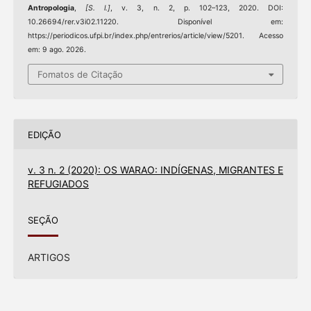
Antropologia
,
[S. l.]
, v. 3, n. 2, p. 102–123, 2020. DOI:
10.26694/rer.v3i02.11220. Disponível em:
https://periodicos.ufpi.br/index.php/entrerios/article/view/5201. Acesso
em: 9 ago. 2026.
Fomatos de Citação
EDIÇÃO
v. 3 n. 2 (2020): OS WARAO: INDÍGENAS, MIGRANTES E
REFUGIADOS
SEÇÃO
ARTIGOS