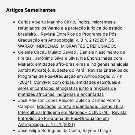
Artigos Semelhantes
Carlos Alberto Marinho Cirino,
Índios, imigrantes e
refugiados: os Warao e a proteção jurídica do estado
brasileiro.
,
Revista EntreRios do Programa de Pós-
Graduação em Antropologia: v. 3 n. 2 (2020): OS
WARAO: INDÍGENAS, MIGRANTES E REFUGIADOS
Celeste Cacau Mulato Gavião , Daniele Nascimento de
Freitas , Jerônimo Silva e Silva,
Na Encruzilhada com
Mekarõ: entidades afro-brasileiras e indígenas na aldeia
Amtáti Kỳikatêjê, sudeste do Pará
,
Revista EntreRios do
Programa de Pós-Graduação em Antropologia: v. 7 n. 1
(2024): Conviver com orixás, entidades espirituais e
seres encantados: etnografias junto a religiões de
matrizes africanas, indígenas e encantadas
José Adelson Lopes Peixoto, Zuleica Dantas Pereira
Campos,
Educação, direito e identidade: Licenciatura
Intercultural Indígena em Alagoas – CLIND-AL
,
Revista
EntreRios do Programa de Pós-Graduação em
Antropologia: v. 4 n. 1 (2021)
José Felipe Rodrigues da Costa, Rayme Thiago