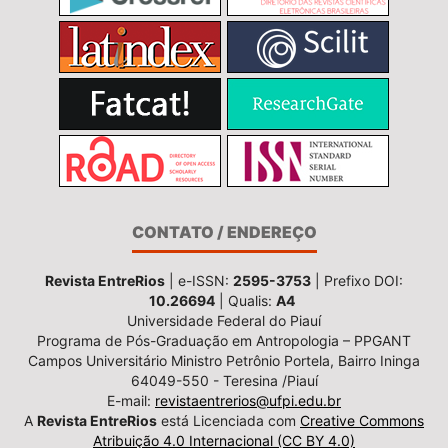
CONTATO / ENDEREÇO
Revista EntreRios
| e-ISSN:
2595-3753
| Prefixo DOI:
10.26694
| Qualis:
A4
Universidade Federal do Piauí
Programa de Pós-Graduação em Antropologia – PPGANT
Campos Universitário Ministro Petrônio Portela, Bairro Ininga
64049-550 - Teresina /Piauí
E-mail:
revistaentrerios@ufpi.edu.br
A
Revista EntreRios
está Licenciada com
Creative Commons
Atribuição 4.0 Internacional (CC BY 4.0)