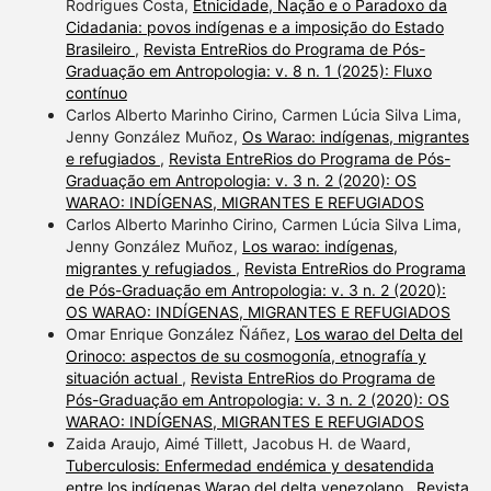
Rodrigues Costa,
Etnicidade, Nação e o Paradoxo da
Cidadania: povos indígenas e a imposição do Estado
Brasileiro
,
Revista EntreRios do Programa de Pós-
Graduação em Antropologia: v. 8 n. 1 (2025): Fluxo
contínuo
Carlos Alberto Marinho Cirino, Carmen Lúcia Silva Lima,
Jenny González Muñoz,
Os Warao: indígenas, migrantes
e refugiados
,
Revista EntreRios do Programa de Pós-
Graduação em Antropologia: v. 3 n. 2 (2020): OS
WARAO: INDÍGENAS, MIGRANTES E REFUGIADOS
Carlos Alberto Marinho Cirino, Carmen Lúcia Silva Lima,
Jenny González Muñoz,
Los warao: indígenas,
migrantes y refugiados
,
Revista EntreRios do Programa
de Pós-Graduação em Antropologia: v. 3 n. 2 (2020):
OS WARAO: INDÍGENAS, MIGRANTES E REFUGIADOS
Omar Enrique González Ñáñez,
Los warao del Delta del
Orinoco: aspectos de su cosmogonía, etnografía y
situación actual
,
Revista EntreRios do Programa de
Pós-Graduação em Antropologia: v. 3 n. 2 (2020): OS
WARAO: INDÍGENAS, MIGRANTES E REFUGIADOS
Zaida Araujo, Aimé Tillett, Jacobus H. de Waard,
Tuberculosis: Enfermedad endémica y desatendida
entre los indígenas Warao del delta venezolano
,
Revista