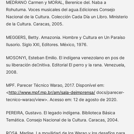
MEDRANO Carmen y MORAL, Berenice del. Naba a
Rohutuma. Voces musicales del agua.Ediciones Consejo
Nacional de la Cultura. Colección Cada Día un Libro. Ministerio
de la Cultura. Caracas, 2005.
MEGGERS, Betty. Amazonia. Hombre y Cultura en Un Paraíso
Ilusorio. Siglo XXI, Editores. México, 1976.
MOSONYI, Esteban Emilio. El indígena venezolano en pos de
su liberación denitiva. Editorial El perro y la rana. Venezuela,
2008.
MPF. Parecer Técnico Warao, 2017. Disponível em:
<
http://www.mpf.mp.br/am/sala-deimprensa/
docs/parecer-
tecnico-warao/view>. Acesso em: 12 de agosto de 2020.
PEREIRA, Gustavo. El legado indígena. Biblioteca Básica
Temática. Consejo Nacional de la Cultura. Caracas, 2004.
ROSA, Marlise. La movilidad de los Warao y los desafíos para