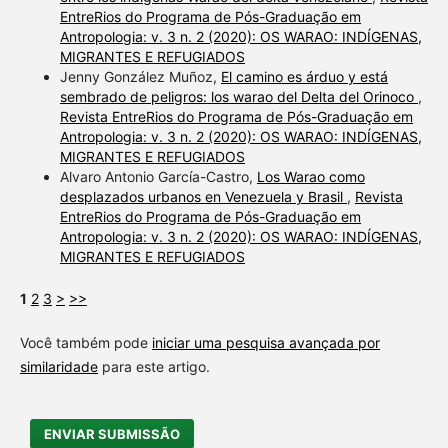
EntreRios do Programa de Pós-Graduação em
Antropologia: v. 3 n. 2 (2020): OS WARAO: INDÍGENAS,
MIGRANTES E REFUGIADOS
Jenny González Muñoz,
El camino es árduo y está
sembrado de peligros: los warao del Delta del Orinoco
,
Revista EntreRios do Programa de Pós-Graduação em
Antropologia: v. 3 n. 2 (2020): OS WARAO: INDÍGENAS,
MIGRANTES E REFUGIADOS
Alvaro Antonio García-Castro,
Los Warao como
desplazados urbanos en Venezuela y Brasil
,
Revista
EntreRios do Programa de Pós-Graduação em
Antropologia: v. 3 n. 2 (2020): OS WARAO: INDÍGENAS,
MIGRANTES E REFUGIADOS
1
2
3
>
>>
Você também pode
iniciar uma pesquisa avançada por
similaridade
para este artigo.
ENVIAR SUBMISSÃO