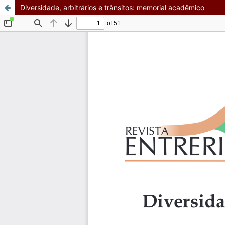
Diversidade, arbitrários e trânsitos: memorial acadêmico