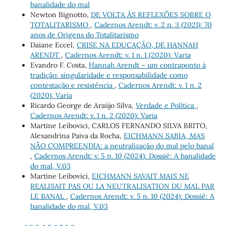
banalidade do mal
Newton Bignotto,
DE VOLTA ÀS REFLEXÕES SOBRE O
TOTALITARISMO
,
Cadernos Arendt: v. 2 n. 3 (2021): 70
anos de Origens do Totalitarismo
Daiane Eccel,
CRISE NA EDUCAÇÃO, DE HANNAH
ARENDT
,
Cadernos Arendt: v. 1 n. 1 (2020): Varia
Evandro F. Costa,
Hannah Arendt – um contraponto à
tradição: singularidade e responsabilidade como
contestação e resistência
,
Cadernos Arendt: v. 1 n. 2
(2020): Varia
Ricardo George de Araújo Silva,
Verdade e Política
,
Cadernos Arendt: v. 1 n. 2 (2020): Varia
Martine Leibovici, CARLOS FERNANDO SILVA BRITO,
Alexandrina Paiva da Rocha,
EICHMANN SABIA, MAS
NÃO COMPREENDIA: a neutralização do mal pelo banal
,
Cadernos Arendt: v. 5 n. 10 (2024): Dossiê: A banalidade
do mal, V.03
Martine Leibovici,
EICHMANN SAVAIT MAIS NE
REALISAIT PAS OU LA NEUTRALISATION DU MAL PAR
LE BANAL
,
Cadernos Arendt: v. 5 n. 10 (2024): Dossiê: A
banalidade do mal, V.03