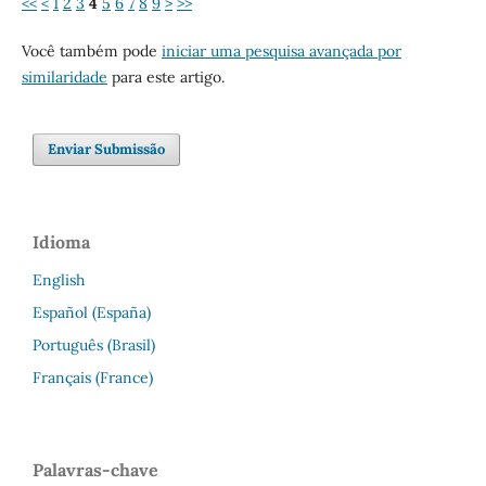
<<
<
1
2
3
4
5
6
7
8
9
>
>>
Você também pode
iniciar uma pesquisa avançada por
similaridade
para este artigo.
Enviar Submissão
Idioma
English
Español (España)
Português (Brasil)
Français (France)
Palavras-chave