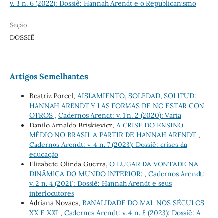
v. 3 n. 6 (2022): Dossiê: Hannah Arendt e o Republicanismo
Seção
DOSSIÊ
Artigos Semelhantes
Beatriz Porcel,
AISLAMIENTO, SOLEDAD, SOLITUD:
HANNAH ARENDT Y LAS FORMAS DE NO ESTAR CON
OTROS
,
Cadernos Arendt: v. 1 n. 2 (2020): Varia
Danilo Arnaldo Briskievicz,
A CRISE DO ENSINO
MÉDIO NO BRASIL A PARTIR DE HANNAH ARENDT
,
Cadernos Arendt: v. 4 n. 7 (2023): Dossiê: crises da
educação
Elizabete Olinda Guerra,
O LUGAR DA VONTADE NA
DINÂMICA DO MUNDO INTERIOR:
,
Cadernos Arendt:
v. 2 n. 4 (2021): Dossiê: Hannah Arendt e seus
interlocutores
Adriana Novaes,
BANALIDADE DO MAL NOS SÉCULOS
XX E XXI
,
Cadernos Arendt: v. 4 n. 8 (2023): Dossiê: A