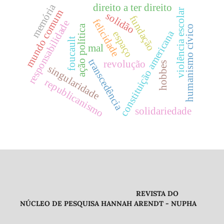
memória
direito a ter direito
violência escolar
mundo comum
solidão
fundação
felicidade
responsabilidade
ação política
humanismo cívico
constituição americana
espaço
foucault
mal
transcedência
revolução
hobbes
singularidade
republicanismo
solidariedade
REVISTA DO
NÚCLEO DE PESQUISA HANNAH ARENDT - NUPHA