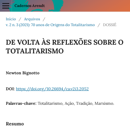
Cadernos Arendt
Início
/
Arquivos
/
v. 2 n. 3 (2021): 70 anos de Origens do Totalitarismo
/
DOSSIÊ
DE VOLTA ÀS REFLEXÕES SOBRE O
TOTALITARISMO
Newton Bignotto
DOI:
https://doi.org/10.26694/ca.v2i3.2052
Palavras-chave:
Totalitarismo, Ação, Tradição, Marxismo.
Resumo