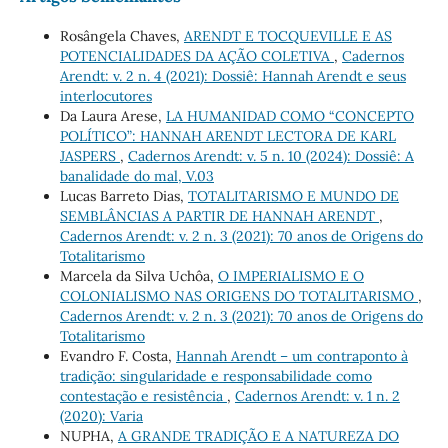
Rosângela Chaves,
ARENDT E TOCQUEVILLE E AS
POTENCIALIDADES DA AÇÃO COLETIVA
,
Cadernos
Arendt: v. 2 n. 4 (2021): Dossiê: Hannah Arendt e seus
interlocutores
Da Laura Arese,
LA HUMANIDAD COMO “CONCEPTO
POLÍTICO”: HANNAH ARENDT LECTORA DE KARL
JASPERS
,
Cadernos Arendt: v. 5 n. 10 (2024): Dossiê: A
banalidade do mal, V.03
Lucas Barreto Dias,
TOTALITARISMO E MUNDO DE
SEMBLÂNCIAS A PARTIR DE HANNAH ARENDT
,
Cadernos Arendt: v. 2 n. 3 (2021): 70 anos de Origens do
Totalitarismo
Marcela da Silva Uchôa,
O IMPERIALISMO E O
COLONIALISMO NAS ORIGENS DO TOTALITARISMO
,
Cadernos Arendt: v. 2 n. 3 (2021): 70 anos de Origens do
Totalitarismo
Evandro F. Costa,
Hannah Arendt – um contraponto à
tradição: singularidade e responsabilidade como
contestação e resistência
,
Cadernos Arendt: v. 1 n. 2
(2020): Varia
NUPHA,
A GRANDE TRADIÇÃO E A NATUREZA DO