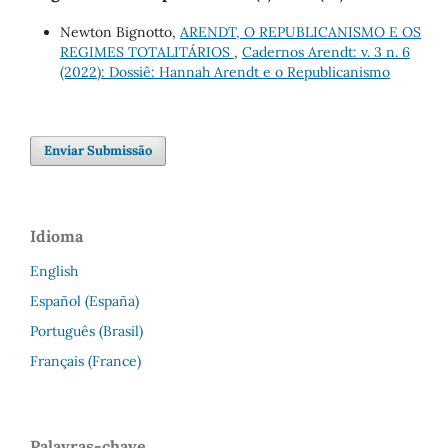
Newton Bignotto,
ARENDT, O REPUBLICANISMO E OS
REGIMES TOTALITÁRIOS
,
Cadernos Arendt: v. 3 n. 6
(2022): Dossiê: Hannah Arendt e o Republicanismo
Enviar Submissão
Idioma
English
Español (España)
Português (Brasil)
Français (France)
Palavras-chave