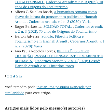
TOTALITARISMO
,
Cadernos Arendt: v. 2 n. 3 (2021): 70
anos de Origens do Totalitarismo
Alfons C. Salellas Bosch,
A humanitas romana como
chave de leitura do pensamento político de Hannah
Arendt
,
Cadernos Arendt: v. 1 n. 2 (2020): Varia
Roger Berkowitz,
SOLIDÃO TOTAL:
,
Cadernos Arendt:
v. 2 n. 3 (2021): 70 anos de Origens do Totalitarismo
Helton Adverse,
Solidão, Filosofia Política e
Totalitarismo em Hannah Arendt
,
Cadernos Arendt: v. 1
n. 2 (2020): Varia
Ana Paula Repolês Torres,
REFLEXÕES SOBRE
TRADIÇÃO, PASSADO E PENSAMENTO EM ARENDT E
BENJAMIN
,
Cadernos Arendt: v. 2 n. 4 (2021): Dossiê:
Hannah Arendt e seus interlocutores
1
2
3
4
>
>>
Você também pode
iniciar uma pesquisa avançada por
similaridade
para este artigo.
Artigos mais lidos pelo mesmo(s) autor(es)