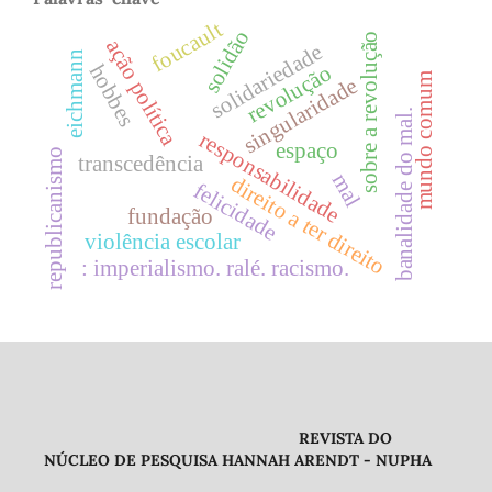
foucault
solidão
sobre a revolução
ação política
solidariedade
eichmann
hobbes
revolução
mundo comum
singularidade
banalidade do mal.
responsabilidade
espaço
republicanismo
transcedência
mal
direito a ter direito
felicidade
fundação
violência escolar
: imperialismo. ralé. racismo.
REVISTA DO
NÚCLEO DE PESQUISA HANNAH ARENDT - NUPHA