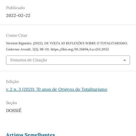
Publicado
2022-02-22
Como Citar
Newton Bignotto. (2022). DE VOLTA ÀS REFLEXÕES SOBRE O TOTALITARISMO.
Cadernos Arendt
,
2
(3), 98–111. https://doi.org/10.26694/ca.v2i3.2052
Fomatos de Citação
Edição
v. 2 n. 3 (2021): 70 anos de Origens do Totalitarismo
Seção
DOSSIÊ
Artigos Semelhantes