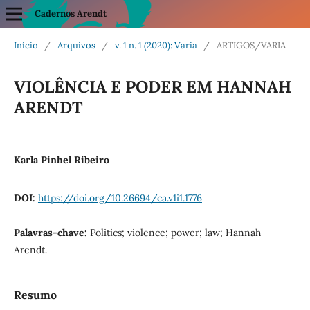
Cadernos Arendt
Início
/
Arquivos
/
v. 1 n. 1 (2020): Varia
/
ARTIGOS/VARIA
VIOLÊNCIA E PODER EM HANNAH
ARENDT
Karla Pinhel Ribeiro
DOI:
https://doi.org/10.26694/ca.v1i1.1776
Palavras-chave:
Politics; violence; power; law; Hannah
Arendt.
Resumo