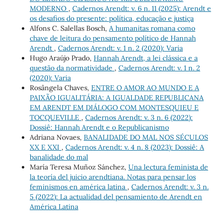
MODERNO
,
Cadernos Arendt: v. 6 n. 11 (2025): Arendt e
os desafios do presente: política, educação e justiça
Alfons C. Salellas Bosch,
A humanitas romana como
chave de leitura do pensamento político de Hannah
Arendt
,
Cadernos Arendt: v. 1 n. 2 (2020): Varia
Hugo Araújo Prado,
Hannah Arendt, a lei clássica e a
questão da normatividade
,
Cadernos Arendt: v. 1 n. 2
(2020): Varia
Rosângela Chaves,
ENTRE O AMOR AO MUNDO E A
PAIXÃO IGUALITÁRIA: A IGUALDADE REPUBLICANA
EM ARENDT EM DIÁLOGO COM MONTESQUIEU E
TOCQUEVILLE
,
Cadernos Arendt: v. 3 n. 6 (2022):
Dossiê: Hannah Arendt e o Republicanismo
Adriana Novaes,
BANALIDADE DO MAL NOS SÉCULOS
XX E XXI
,
Cadernos Arendt: v. 4 n. 8 (2023): Dossiê: A
banalidade do mal
María Teresa Muñoz Sánchez,
Una lectura feminista de
la teoría del juicio arendtiana. Notas para pensar los
feminismos en américa latina
,
Cadernos Arendt: v. 3 n.
5 (2022): La actualidad del pensamiento de Arendt en
América Latina