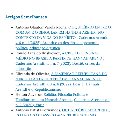
Artigos Semelhantes
Antonio Glauton Varela Rocha,
O EQUILÍBRIO ENTRE O
COMUM E O SINGULAR EM HANNAH ARENDT NO
CONTEXTO DA VIDA DO ESPÍRITO
,
Cadernos Arendt:
v. 6 n. 11 (2025): Arendt e os desafios do presente:
política, educação e justiça
Danilo Arnaldo Briskievicz,
A CRISE DO ENSINO
MÉDIO NO BRASIL A PARTIR DE HANNAH ARENDT
,
Cadernos Arendt: v. 4 n. 7 (2023): Dossiê: crises da
educação
Elivanda de Oliveira,
A DIMENSÃO REPUBLICANA DO
“DIREITO A TER DIREITO” EM HANNAH ARENDT
,
Cadernos Arendt: v. 3 n. 6 (2022): Dossiê: Hannah
Arendt e o Republicanismo
Helton Adverse,
Solidão, Filosofia Política e
Totalitarismo em Hannah Arendt
,
Cadernos Arendt: v. 1
n. 2 (2020): Varia
Antonio Batista Fernandes,
QUE REPÚBLICA? ARENDT,
DO LEGADO CLÁSSICO AO REPUBLICANISMO