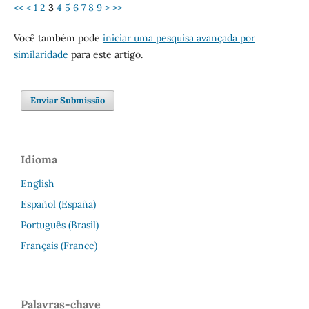
<<
<
1
2
3
4
5
6
7
8
9
>
>>
Você também pode
iniciar uma pesquisa avançada por
similaridade
para este artigo.
Enviar Submissão
Idioma
English
Español (España)
Português (Brasil)
Français (France)
Palavras-chave