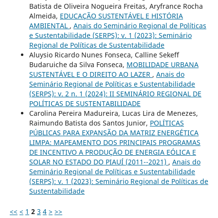
Batista de Oliveira Nogueira Freitas, Aryfrance Rocha
Almeida,
EDUCAÇÃO SUSTENTÁVEL E HISTÓRIA
AMBIENTAL
,
Anais do Seminário Regional de Políticas
e Sustentabilidade (SERPS): v. 1 (2023): Seminário
Regional de Políticas de Sustentabilidade
Aluysio Ricardo Nunes Fonseca, Calline Sekeff
Budaruiche da Silva Fonseca,
MOBILIDADE URBANA
SUSTENTÁVEL E O DIREITO AO LAZER
,
Anais do
Seminário Regional de Políticas e Sustentabilidade
(SERPS): v. 2 n. 1 (2024): II SEMINÁRIO REGIONAL DE
POLÍTICAS DE SUSTENTABILIDADE
Carolina Pereira Madureira, Lucas Lira de Menezes,
Raimundo Batista dos Santos Junior,
POLÍTICAS
PÚBLICAS PARA EXPANSÃO DA MATRIZ ENERGÉTICA
LIMPA: MAPEAMENTO DOS PRINCIPAIS PROGRAMAS
DE INCENTIVO A PRODUÇÃO DE ENERGIA EÓLICA E
SOLAR NO ESTADO DO PIAUÍ (2011--2021)
,
Anais do
Seminário Regional de Políticas e Sustentabilidade
(SERPS): v. 1 (2023): Seminário Regional de Políticas de
Sustentabilidade
<<
<
1
2
3
4
>
>>