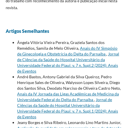
do trabalho com reconhecimento da autoria e publicação inicial nesta
revista.
Artigos Semelhantes
Ângela Vitória Vieira Pereira, Graziela Santos dos
Remédios, Samila de Melo Oliveira,
Anais do IV Simpósio
de Ginecologia e Obstetrícia do Delta do Parnaíba
,
Jornal
de Ciências da Saúde do Hospital Universitário da
Universidade Federal do Piauí: v. 7 n. Supl.2 (2024): Anais
de Eventos
André Bastos, Antony Gabriel da Silva Queiroz, Pedro
Henrique Sales de Oliveira, Walysson Lopes Silveira, Diego
dos Santos Silva, Deodato Narciso de Oliveira Castro Neto,
Anais da IV Jornada das Ligas Acadêmicas de Medicina da
Universidade Federal do Delta do Parnaíba
,
Jornal de
Ciências da Saúde do Hospital Universitário da
Universidade Federal do Piauí: v. 7 n. Supl.1 (2024): Anais
de Eventos
Jeany Borges e Silva Ribeiro, Leonardo Lino Martins Junior,