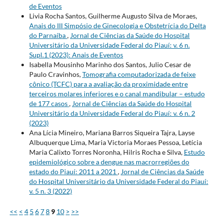
de Eventos
Livia Rocha Santos, Guilherme Augusto Silva de Moraes,
Anais do III Simpósio de Ginecologia e Obstetrícia do Delta
do Parnaíba
,
Jornal de Ciências da Saúde do Hospital
Universitário da Universidade Federal do Piauí: v. 6 n.
Supl.1 (2023): Anais de Eventos
Isabella Mousinho Marinho dos Santos, Julio Cesar de
Paulo Cravinhos,
Tomografia computadorizada de feixe
cônico (TCFC) para a avaliação da proximidade entre
terceiros molares inferiores e o canal mandibular – estudo
de 177 casos
,
Jornal de Ciências da Saúde do Hospital
Universitário da Universidade Federal do Piauí: v. 6 n. 2
(2023)
Ana Lícia Mineiro, Mariana Barros Siqueira Tajra, Layse
Albuquerque Lima, Maria Victoria Moraes Pessoa, Letícia
Maria Calixto Torres Noronha, Hilris Rocha e Silva,
Estudo
epidemiológico sobre a dengue nas macrorregiões do
estado do Piauí: 2011 a 2021
,
Jornal de Ciências da Saúde
do Hospital Universitário da Universidade Federal do Piauí:
v. 5 n. 3 (2022)
<<
<
4
5
6
7
8
9
10
>
>>