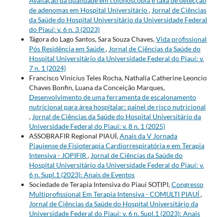
Avaliação da qualidade em colonoscopia e taxa de detecção
de adenomas em Hospital Universitário
,
Jornal de Ciências
da Saúde do Hospital Universitário da Universidade Federal
do Piauí: v. 6 n. 3 (2023)
Tágora do Lago Santos, Sara Souza Chaves,
Vida profissional
Pós Residência em Saúde
,
Jornal de Ciências da Saúde do
Hospital Universitário da Universidade Federal do Piauí: v.
7 n. 1 (2024)
Francisco Vinicius Teles Rocha, Nathalia Catherine Leoncio
Chaves Bonfin, Luana da Conceição Marques,
Desenvolvimento de uma ferramenta de escalonamento
nutricional para área hospitalar: painel de risco nutricional
,
Jornal de Ciências da Saúde do Hospital Universitário da
Universidade Federal do Piauí: v. 8 n. 1 (2025)
ASSOBRAFIR Regional PIAUÍ,
Anais da V Jornada
Piauiense de Fisioterapia Cardiorrespiratória e em Terapia
Intensiva - JOPIFIR
,
Jornal de Ciências da Saúde do
Hospital Universitário da Universidade Federal do Piauí: v.
6 n. Supl.1 (2023): Anais de Eventos
Sociedade de Terapia Intensiva do Piauí SOTIPI,
Congresso
Multiprofissional Em Terapia Intensiva - COMULTI PIAUÍ
,
Jornal de Ciências da Saúde do Hospital Universitário da
Universidade Federal do Piauí: v. 6 n. Supl.1 (2023): Anais