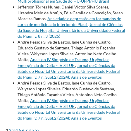
Multiprofissional em Saúde do HU-UFPI/HU Brasil
Jefferson Tôrres Nunes, Daniel Victor Silva Soares,
Lizandra Melo de Araújo, Edla Camila da Conceição, Sarah
Moreira Ramos,
Ansiedade e depressão em formandos de
curso de medicina do interior do Piauí
,
Jornal de Ciências
da Saúde do Hospital Universitário da Universidade Federal
do Piauí: v. 8 n. 3 (2025)
André Pessoa Silva de Bastos, Iane Cunha de Castro,
Eduardo Gustavo de Santana, Thiago Antônio Façanha
Vieira, Walysson Lopes Silveira, Antonino Neto Coelho
Moita,
Anais do IV Simpósio de Trauma, Urgência e
Emergência do Delta - IV SITUE
,
Jornal de Ciências da
Saúde do Hospital Universitário da Universidade Federal
do Piauí: v. 7 n. Supl.2 (2024): Anais de Eventos
André Pessoa Silva de Bastos, Iane Cunha de Castro ,
Walysson Lopes Silveira, Eduardo Gustavo de Santana,
Thiago Antônio Façanha Vieira, Antonino Neto Coelho
Moita,
Anais do IV Simpósio de Trauma, Urgência e
Emergência do Delta - IV SITUE
,
Jornal de Ciências da
Saúde do Hospital Universitário da Universidade Federal
do Piauí: v. 7 n. Supl.2 (2024): Anais de Eventos
1
2
3
4
5
6
7
8
>
>>