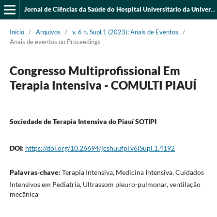
Jornal de Ciências da Saúde do Hospital Universitário da Universidade Federal do Piauí
Início
/
Arquivos
/
v. 6 n. Supl.1 (2023): Anais de Eventos
/
Anais de eventos ou Proceedings
Congresso Multiprofissional Em
Terapia Intensiva - COMULTI PIAUÍ
Sociedade de Terapia Intensiva do Piauí SOTIPI
DOI:
https://doi.org/10.26694/jcshuufpi.v6iSupl.1.4192
Palavras-chave:
Terapia Intensiva, Medicina Intensiva, Cuidados
Intensivos em Pediatria, Ultrassom pleuro-pulmonar, ventilação
mecânica