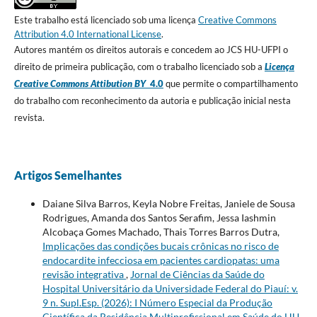
Este trabalho está licenciado sob uma licença
Creative Commons
Attribution 4.0 International License
.
Autores mantém os direitos autorais e concedem ao JCS HU-UFPI o
direito de primeira publicação, com o trabalho licenciado sob a
Licença
Creative Commons Attibution BY
4.0
que permite o compartilhamento
do trabalho com reconhecimento da autoria e publicação inicial nesta
revista.
Artigos Semelhantes
Daiane Silva Barros, Keyla Nobre Freitas, Janiele de Sousa
Rodrigues, Amanda dos Santos Serafim, Jessa Iashmin
Alcobaça Gomes Machado, Thais Torres Barros Dutra,
Implicações das condições bucais crônicas no risco de
endocardite infecciosa em pacientes cardiopatas: uma
revisão integrativa
,
Jornal de Ciências da Saúde do
Hospital Universitário da Universidade Federal do Piauí: v.
9 n. Supl.Esp. (2026): I Número Especial da Produção
Científica da Residência Multiprofissional em Saúde do HU-