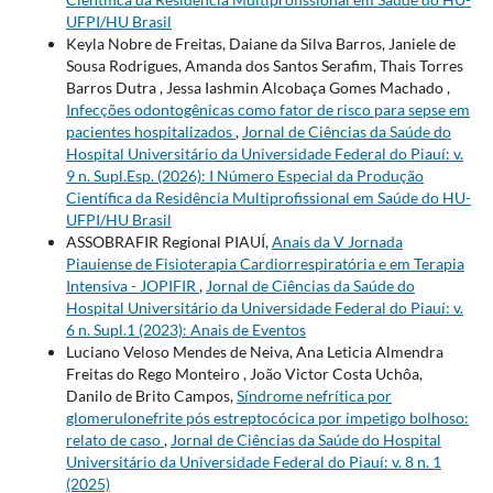
UFPI/HU Brasil
Keyla Nobre de Freitas, Daiane da Silva Barros, Janiele de
Sousa Rodrigues, Amanda dos Santos Serafim, Thais Torres
Barros Dutra , Jessa Iashmin Alcobaça Gomes Machado ,
Infecções odontogênicas como fator de risco para sepse em
pacientes hospitalizados
,
Jornal de Ciências da Saúde do
Hospital Universitário da Universidade Federal do Piauí: v.
9 n. Supl.Esp. (2026): I Número Especial da Produção
Científica da Residência Multiprofissional em Saúde do HU-
UFPI/HU Brasil
ASSOBRAFIR Regional PIAUÍ,
Anais da V Jornada
Piauiense de Fisioterapia Cardiorrespiratória e em Terapia
Intensiva - JOPIFIR
,
Jornal de Ciências da Saúde do
Hospital Universitário da Universidade Federal do Piauí: v.
6 n. Supl.1 (2023): Anais de Eventos
Luciano Veloso Mendes de Neiva, Ana Leticia Almendra
Freitas do Rego Monteiro , João Victor Costa Uchôa,
Danilo de Brito Campos,
Síndrome nefrítica por
glomerulonefrite pós estreptocócica por impetigo bolhoso:
relato de caso
,
Jornal de Ciências da Saúde do Hospital
Universitário da Universidade Federal do Piauí: v. 8 n. 1
(2025)