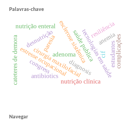
Palavras-chave
esclerose sistêmica
resiliência
nutrição enteral
tecnologias em saúde
desnutrição
saúde publica
anemia
paresia
complicações
cateteres de demora
estudantes
estresse ocupacional
cirurgia maxilofacial
adenoma
cif
congress
diagnosis
antibiotics
nutrição clínica
Navegar