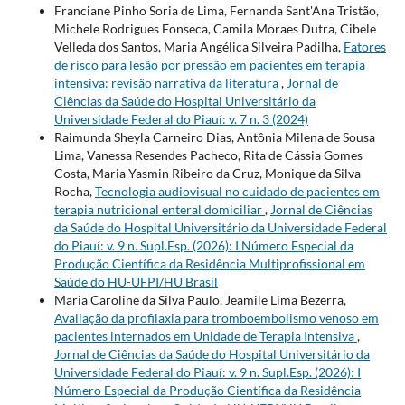
Franciane Pinho Soria de Lima, Fernanda Sant'Ana Tristão,
Michele Rodrigues Fonseca, Camila Moraes Dutra, Cibele
Velleda dos Santos, Maria Angélica Silveira Padilha,
Fatores
de risco para lesão por pressão em pacientes em terapia
intensiva: revisão narrativa da literatura
,
Jornal de
Ciências da Saúde do Hospital Universitário da
Universidade Federal do Piauí: v. 7 n. 3 (2024)
Raimunda Sheyla Carneiro Dias, Antônia Milena de Sousa
Lima, Vanessa Resendes Pacheco, Rita de Cássia Gomes
Costa, Maria Yasmin Ribeiro da Cruz, Monique da Silva
Rocha,
Tecnologia audiovisual no cuidado de pacientes em
terapia nutricional enteral domiciliar
,
Jornal de Ciências
da Saúde do Hospital Universitário da Universidade Federal
do Piauí: v. 9 n. Supl.Esp. (2026): I Número Especial da
Produção Científica da Residência Multiprofissional em
Saúde do HU-UFPI/HU Brasil
Maria Caroline da Silva Paulo, Jeamile Lima Bezerra,
Avaliação da profilaxia para tromboembolismo venoso em
pacientes internados em Unidade de Terapia Intensiva
,
Jornal de Ciências da Saúde do Hospital Universitário da
Universidade Federal do Piauí: v. 9 n. Supl.Esp. (2026): I
Número Especial da Produção Científica da Residência