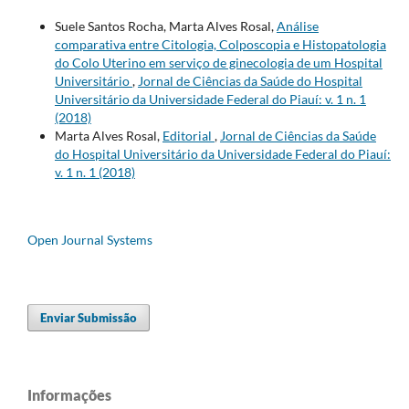
Suele Santos Rocha, Marta Alves Rosal,
Análise
comparativa entre Citologia, Colposcopia e Histopatologia
do Colo Uterino em serviço de ginecologia de um Hospital
Universitário
,
Jornal de Ciências da Saúde do Hospital
Universitário da Universidade Federal do Piauí: v. 1 n. 1
(2018)
Marta Alves Rosal,
Editorial
,
Jornal de Ciências da Saúde
do Hospital Universitário da Universidade Federal do Piauí:
v. 1 n. 1 (2018)
Open Journal Systems
Enviar Submissão
Informações