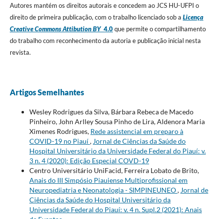
Autores mantém os direitos autorais e concedem ao JCS HU-UFPI o
direito de primeira publicação, com o trabalho licenciado sob a
Licença
Creative Commons Attibution BY
4.0
que permite o compartilhamento
do trabalho com reconhecimento da autoria e publicação inicial nesta
revista.
Artigos Semelhantes
Wesley Rodrigues da Silva, Bárbara Rebeca de Macedo
Pinheiro, John Arlley Sousa Pinho de Lira, Aldenora Maria
Ximenes Rodrigues,
Rede assistencial em preparo à
COVID-19 no Piauí
,
Jornal de Ciências da Saúde do
Hospital Universitário da Universidade Federal do Piauí: v.
3 n. 4 (2020): Edição Especial COVD-19
Centro Universitário UniFacid, Ferreira Lobato de Brito,
Anais do III Simpósio Piauiense Multiprofissional em
Neuropediatria e Neonatologia - SIMPINEUNEO
,
Jornal de
Ciências da Saúde do Hospital Universitário da
Universidade Federal do Piauí: v. 4 n. Supl.2 (2021): Anais