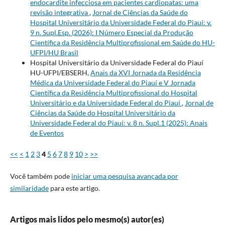
endocardite infecciosa em pacientes cardiopatas: uma
revisão integrativa
,
Jornal de Ciências da Saúde do
Hospital Universitário da Universidade Federal do Piauí: v.
9 n. Supl.Esp. (2026): I Número Especial da Produção
Científica da Residência Multiprofissional em Saúde do HU-
UFPI/HU Brasil
Hospital Universitário da Universidade Federal do Piauí
HU-UFPI/EBSERH,
Anais da XVI Jornada da Residência
Médica da Universidade Federal do Piauí e V Jornada
Científica da Residência Multiprofissional do Hospital
Universitário e da Universidade Federal do Piauí
,
Jornal de
Ciências da Saúde do Hospital Universitário da
Universidade Federal do Piauí: v. 8 n. Supl.1 (2025): Anais
de Eventos
<<
<
1
2
3
4
5
6
7
8
9
10
>
>>
Você também pode
iniciar uma pesquisa avançada por
similaridade
para este artigo.
Artigos mais lidos pelo mesmo(s) autor(es)