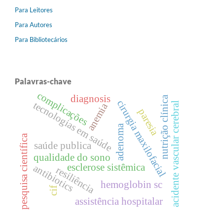
Para Leitores
Para Autores
Para Bibliotecários
Palavras-chave
complicações
diagnosis
nutrição clínica
cirurgia maxilofacial
tecnologias em saúde
acidente vascular cerebral
anemia
paresia
adenoma
pesquisa científica
saúde publica
qualidade do sono
esclerose sistêmica
antibiotics
resiliência
hemoglobin sc
cif
assistência hospitalar