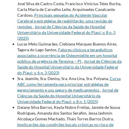
José Silva de Castro Costa, Francisco Vinicius Teles Rocha,
Carla Maria de Carvalho Leite, Arquimedes Cavalcante
Cardoso,
Principais sequelas do Acidente Vascular
Cerebral e estratégias de reabilitação: uma revisão de
revisões
,
Jornal de Ciências da Saúde do Hospital
Universitário da Universidade Federal do Piauí: v. 8 n. 3
(2025)
Lucas Melo Guimarães, Clebiana Marques Buenos Aires,
Tagora do Lago Santos,
Fatores clínicos e terapêuticos
associados à ocorrência de Osteomielite em um hospital
público de urgência de Teresina – PI
,
Jornal de Ciências da
Saúde do Hospital Universitário da Universidade Federal
do Piauí: v. 6 n. 3 (2023)
Sra. Jeamile, Sra. Denisy, Sra. Ana Lina, Sra. Polyana,
Curva
ABC como ferramenta para priorizar estratégias de
gerenciamento e uso seguro de medicamentos
,
Jornal de
Ciências da Saúde do Hospital Universitário da
Universidade Federal do Piauí: v. 8 n. 1 (2025)
Daiane Silva Barros, Keyla Nobre Freitas, Janiele de Sousa
Rodrigues, Amanda dos Santos Serafim, Jessa Iashmin
Alcobaça Gomes Machado, Thais Torres Barros Dutra,
Implicações das condições bucais crônicas no risco de