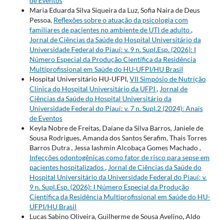
de Eventos
Maria Eduarda Silva Siqueira da Luz, Sofia Naira de Deus
Pessoa,
Reflexões sobre o atuação da psicologia com
familiares de pacientes no ambiente de UTI de adulto
,
Jornal de Ciências da Saúde do Hospital Universitário da
Universidade Federal do Piauí: v. 9 n. Supl.Esp. (2026): I
Número Especial da Produção Científica da Residência
Multiprofissional em Saúde do HU-UFPI/HU Brasil
Hospital Universitário HU-UFPI,
VII Simpósio de Nutrição
Clínica do Hospital Universitário da UFPI
,
Jornal de
Ciências da Saúde do Hospital Universitário da
Universidade Federal do Piauí: v. 7 n. Supl.2 (2024): Anais
de Eventos
Keyla Nobre de Freitas, Daiane da Silva Barros, Janiele de
Sousa Rodrigues, Amanda dos Santos Serafim, Thais Torres
Barros Dutra , Jessa Iashmin Alcobaça Gomes Machado ,
Infecções odontogênicas como fator de risco para sepse em
pacientes hospitalizados
,
Jornal de Ciências da Saúde do
Hospital Universitário da Universidade Federal do Piauí: v.
9 n. Supl.Esp. (2026): I Número Especial da Produção
Científica da Residência Multiprofissional em Saúde do HU-
UFPI/HU Brasil
Lucas Sabino Oliveira, Guilherme de Sousa Avelino, Aldo