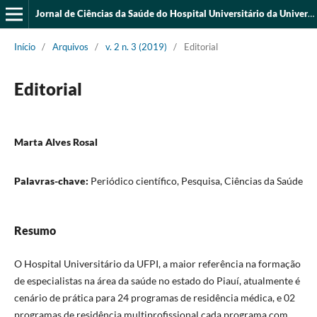
Jornal de Ciências da Saúde do Hospital Universitário da Universidade Federal do Piauí
Início
/
Arquivos
/
v. 2 n. 3 (2019)
/
Editorial
Editorial
Marta Alves Rosal
Palavras-chave:
Periódico científico, Pesquisa, Ciências da Saúde
Resumo
O Hospital Universitário da UFPI, a maior referência na formação
de especialistas na área da saúde no estado do Piauí, atualmente é
cenário de prática para 24 programas de residência médica, e 02
programas de residência multiprofissional cada programa com