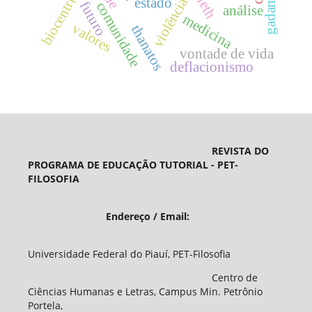
biocentrismo
violência
estado
futuro
comunidade
análise
medicina
valores
thanatos
vontade de vida
deflacionismo
REVISTA DO
PROGRAMA DE EDUCAÇÃO TUTORIAL - PET-
FILOSOFIA
Endereço / Email:
Universidade Federal do Piauí, PET-Filosofia
Centro de
Ciências Humanas e Letras, Campus Min. Petrônio
Portela,