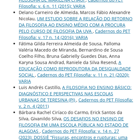
Filosofia: v. 6 n. 11 (2015): VARIA
Delano Carneiro de Almeida, Marcos Fábio Alexandre
Nicolau,
UM ESTUDO SOBRE A RELAÇÃO DO RETORNO
DA FILOSOFIA AO ENSINO MÉDIO COM A PROCURA
PELO CURSO DE FILOSOFIA DA UVA
,
Cadernos do PET
Filosofia: v. 17 n. 14 (2016): VARIA
Fátima Gilda Ferreira Almeida de Sousa, Palloma
Valéria Macedo de Miranda, Bernardino de Sousa
Coelho Filho, Bruna Gabrielly Guedes Dias, Anna
Karyna Sousa Andrad, Raniele da Silva Resend,
A
EDUCAÇÃO COMO REPRODUTORA DA DESIGUALDADE
SOCIAL
,
Cadernos do PET Filosofia: v. 11 n. 21 (2020):
VARIA
Luis Andrés Castillo,
A FILOSOFIA NO ENSINO BÁSICO:
DIAGNÓSTICO E PERSPECTIVAS NAS ESCOLAS
URBANAS DE TERESINA (PI)
,
Cadernos do PET Filosofia:
v. 2 n. 4 (2011)
Bárbara Rachel Ciríaco do Carmo, Erick Santos da
Silva, Givanildo Silva,
OS DESAFIOS NO ENSINO DE
FILOSOFIA EM UMA ESCOLA PÚBLICA NO ESTADO DE
ALAGOAS
,
Cadernos do PET Filosofia: v. 14 n. 27
(2023): DOSSIÈ “Fissuras, encontros e rupturas: uma