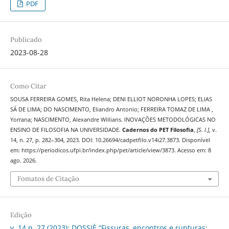
PDF
Publicado
2023-08-28
Como Citar
SOUSA FERREIRA GOMES, Rita Helena; DENI ELLIOT NORONHA LOPES; ELIAS
SÁ DE LIMA; DO NASCIMENTO, Eliandro Antonio; FERREIRA TOMAZ DE LIMA ,
Yorrana; NASCIMENTO, Alexandre Willians. INOVAÇÕES METODOLÓGICAS NO
ENSINO DE FILOSOFIA NA UNIVERSIDADE.
Cadernos do PET Filosofia
,
[S. l.]
, v.
14, n. 27, p. 282–304, 2023. DOI: 10.26694/cadpetfilo.v14i27.3873. Disponível
em: https://periodicos.ufpi.br/index.php/pet/article/view/3873. Acesso em: 8
ago. 2026.
Fomatos de Citação
Edição
v. 14 n. 27 (2023): DOSSIÈ “Fissuras, encontros e rupturas: