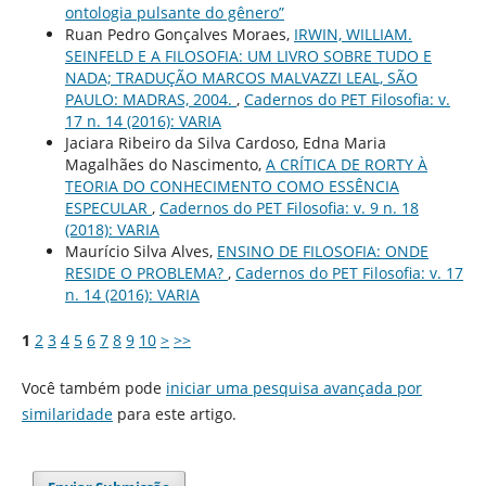
ontologia pulsante do gênero”
Ruan Pedro Gonçalves Moraes,
IRWIN, WILLIAM.
SEINFELD E A FILOSOFIA: UM LIVRO SOBRE TUDO E
NADA; TRADUÇÃO MARCOS MALVAZZI LEAL, SÃO
PAULO: MADRAS, 2004.
,
Cadernos do PET Filosofia: v.
17 n. 14 (2016): VARIA
Jaciara Ribeiro da Silva Cardoso, Edna Maria
Magalhães do Nascimento,
A CRÍTICA DE RORTY À
TEORIA DO CONHECIMENTO COMO ESSÊNCIA
ESPECULAR
,
Cadernos do PET Filosofia: v. 9 n. 18
(2018): VARIA
Maurício Silva Alves,
ENSINO DE FILOSOFIA: ONDE
RESIDE O PROBLEMA?
,
Cadernos do PET Filosofia: v. 17
n. 14 (2016): VARIA
1
2
3
4
5
6
7
8
9
10
>
>>
Você também pode
iniciar uma pesquisa avançada por
similaridade
para este artigo.