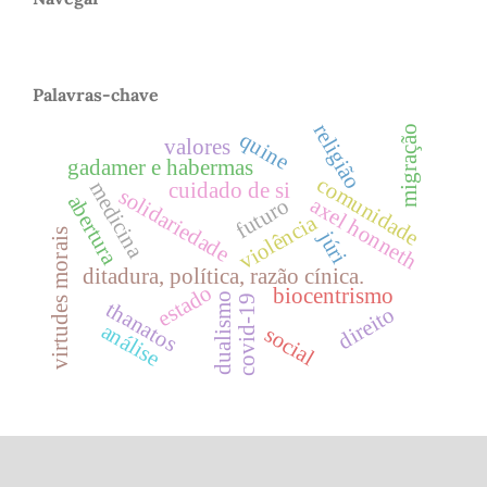
Palavras-chave
religião
migração
quine
valores
gadamer e habermas
comunidade
medicina
cuidado de si
solidariedade
abertura
axel honneth
futuro
violência
júri
virtudes morais
ditadura, política, razão cínica.
estado
biocentrismo
dualismo
covid-19
thanatos
direito
análise
social