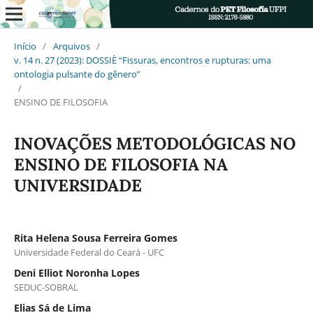
Início
/
Arquivos
/
v. 14 n. 27 (2023): DOSSIÈ “Fissuras, encontros e rupturas: uma
ontologia pulsante do gênero”
/
ENSINO DE FILOSOFIA
INOVAÇÕES METODOLÓGICAS NO
ENSINO DE FILOSOFIA NA
UNIVERSIDADE
Rita Helena Sousa Ferreira Gomes
Universidade Federal do Ceará - UFC
Deni Elliot Noronha Lopes
SEDUC-SOBRAL
Elias Sá de Lima