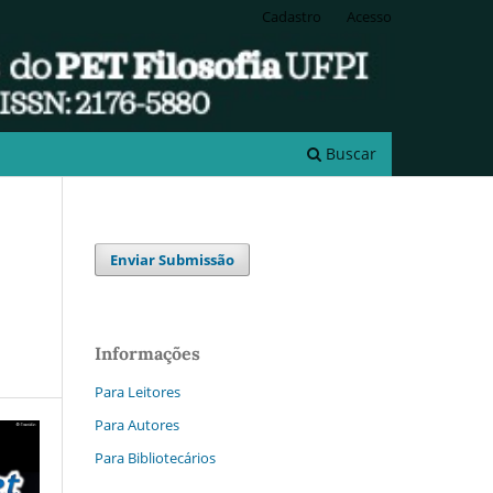
Cadastro
Acesso
Buscar
Enviar Submissão
Informações
Para Leitores
Para Autores
Para Bibliotecários