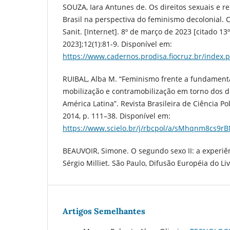
SOUZA, Iara Antunes de. Os direitos sexuais e r
Brasil na perspectiva do feminismo decolonial. C
Sanit. [Internet]. 8º de março de 2023 [citado 13
2023];12(1):81-9. Disponível em:
https://www.cadernos.prodisa.fiocruz.br/index.
RUIBAL, Alba M. “Feminismo frente a fundamenta
mobilização e contramobilização em torno dos di
América Latina”. Revista Brasileira de Ciência Pol
2014, p. 111–38. Disponível em:
https://www.scielo.br/j/rbcpol/a/sMhqnm8cs9
BEAUVOIR, Simone. O segundo sexo II: a experiên
Sérgio Milliet. São Paulo, Difusão Européia do Liv
Artigos Semelhantes