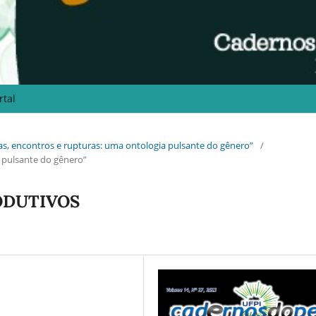
rtal
uras, encontros e rupturas: uma ontologia pulsante do gênero”
/
 pulsante do gênero”
ODUTIVOS