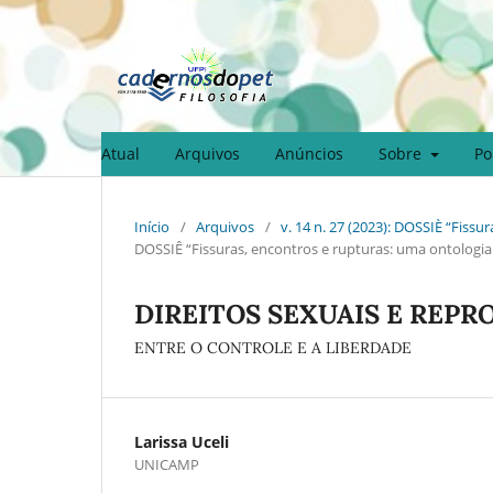
Atual
Arquivos
Anúncios
Sobre
Po
Início
/
Arquivos
/
v. 14 n. 27 (2023): DOSSIÈ “Fiss
DOSSIÊ “Fissuras, encontros e rupturas: uma ontologia
DIREITOS SEXUAIS E REPR
ENTRE O CONTROLE E A LIBERDADE
Larissa Uceli
UNICAMP