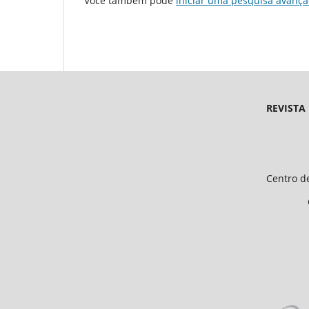
Você também pode
iniciar uma pesquisa avança
REVISTA
Endereço 
Universidade Federal d
Centro de Ciências Humanas e 
CEP 64.049-550, Teresina
E-mail: petfiloso