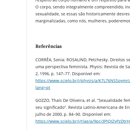
O corpo, sendo integralmente compreendido, inc
sexualidade, se essas são historicamente desres
marginalizadas, como nós, mulheres, poderemos 
Referências
CORRÊA, Sonia; ROSALIND, Petchesky. Direitos se
uma perspectiva feminista. Physis: Revista de Saú
2, 1996, p. 147–77. Disponível em:
https://www.scielo.br/j/physis/a/K7L76NSSqymrL
lang=pt
GOZZO, Thaís De Oliveira, et al. “Sexualidade 
seu significado”. Revista Latino-Americana de En
julho de 2000, p. 84–90. Disponível em:
https://www.scielo.br/j/rlae/a/9pcj3PJQJZyPzDt