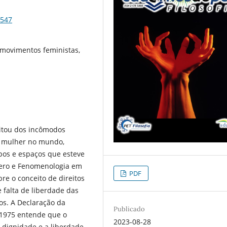
4547
, movimentos feministas,
citou dos incômodos
r mulher no mundo,
mpos e espaços que esteve
nero e Fenomenologia em
PDF
bre o conceito de direitos
 falta de liberdade das
os. A Declaração da
Publicado
 1975 entende que o
2023-08-28
 dignidade e a liberdade.