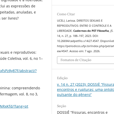
lui as expressões de
peitadas, anuladas, e
Como Citar
ser livres?
UCELI, Larissa. DIREITOS SEXUAIS E
REPRODUTIVOS: ENTRE O CONTROLE E A
LIBERDADE.
Cadernos do PET Filosofia
,
[S. 
14, n. 27, p. 188–197, 2023. DOI:
10.26694/cadpetfilo.v14i27.4547. Disponíve
https://periodicos.ufpi.br/index.php/pet/art
ew/4547. Acesso em: 7 ago. 2026.
xuais e reprodutivos:
de Coletiva, vol. 6, no 1–
Fomatos de Citação
xfsPz8y87F/abstract/?
Edição
v. 14 n. 27 (2023): DOSSIÈ “Fissura
feminina: compreendendo
encontros e rupturas: uma ontol
fermagem, vol. 8, no 3,
pulsante do gênero”
rHNRxKfd/?lang=pt
Seção
DOSSIÊ “Fissuras, encontros e