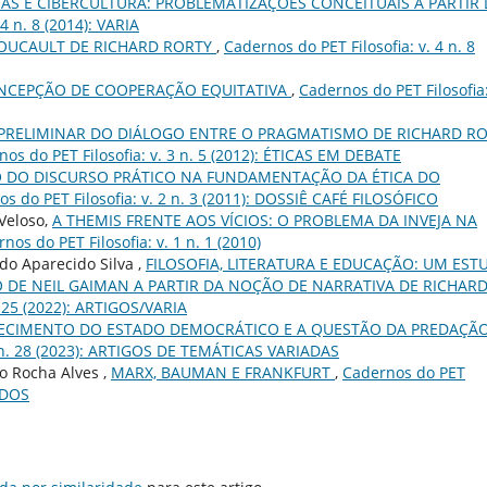
AS E CIBERCULTURA: PROBLEMATIZAÇÕES CONCEITUAIS A PARTIR 
4 n. 8 (2014): VARIA
OUCAULT DE RICHARD RORTY
,
Cadernos do PET Filosofia: v. 4 n. 8
NCEPÇÃO DE COOPERAÇÃO EQUITATIVA
,
Cadernos do PET Filosofia:
PRELIMINAR DO DIÁLOGO ENTRE O PRAGMATISMO DE RICHARD R
os do PET Filosofia: v. 3 n. 5 (2012): ÉTICAS EM DEBATE
 DO DISCURSO PRÁTICO NA FUNDAMENTAÇÃO DA ÉTICA DO
s do PET Filosofia: v. 2 n. 3 (2011): DOSSIÊ CAFÉ FILOSÓFICO
 Veloso,
A THEMIS FRENTE AOS VÍCIOS: O PROBLEMA DA INVEJA NA
nos do PET Filosofia: v. 1 n. 1 (2010)
do Aparecido Silva ,
FILOSOFIA, LITERATURA E EDUCAÇÃO: UM EST
DE NEIL GAIMAN A PARTIR DA NOÇÃO DE NARRATIVA DE RICHAR
. 25 (2022): ARTIGOS/VARIA
ECIMENTO DO ESTADO DEMOCRÁTICO E A QUESTÃO DA PREDAÇÃ
4 n. 28 (2023): ARTIGOS DE TEMÁTICAS VARIADAS
io Rocha Alves ,
MARX, BAUMAN E FRANKFURT
,
Cadernos do PET
IADOS