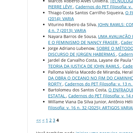
Marcos Roberto Alves Oliveira,
TECNOLOGI
PIERRE LÉVY
,
Cadernos do PET Filosofia: v. 
Thiago Costa Santos Carrilho Siqueira,
O F
(2014): VARIA
Viturino Ribeiro da Silva,
JOHN RAWLS: CO
4 n. 7 (2013): VARIA
Nayara Barros de Sousa,
UMA AVALIAÇÃO 
E O FEMINISMO DE NANCY FRASER
,
Cadern
Jorge Adriano Lubenow,
SOBRE O MÉTODO
DISCURSO DE JÜRGEN HABERMAS
,
Caderno
Jardel de Carvalho Costa, Layane de Paula
TEORIA DA JUSTIÇA DE JOHN RAWLS
,
Cader
Palloma Valéria Macedo de Miranda, Heral
DA OBRA O OCEANO NO FIM DO CAMINHO 
RORTY
,
Cadernos do PET Filosofia: v. 13 n
Bartolomeu dos Santos Costa,
O ENFRAQU
ESTATAL
,
Cadernos do PET Filosofia: v. 1
Willame Viana Da Silva Junior, Antônio Hél
Filosofia: v. 16 n. 32 (2025): ARTIGOS VAR
<<
<
1
2
3
4