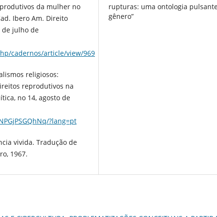
eprodutivos da mulher no
rupturas: uma ontologia pulsant
gênero”
ad. Ibero Am. Direito
º de julho de
php/cadernos/article/view/969
lismos religiosos:
reitos reprodutivos na
ítica, no 14, agosto de
rBNPGjPSGQhNq/?lang=pt
cia vivida. Tradução de
ro, 1967.