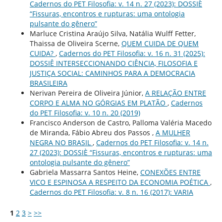
Cadernos do PET Filosofia: v. 14 n. 27 (2023): DOSSIÈ
“Fissuras, encontros e rupturas: uma ontologia
pulsante do gênero”
Marluce Cristina Araújo Silva, Natália Wulff Fetter,
Thaissa de Oliveira Scerne,
QUEM CUIDA DE QUEM
CUIDA?
,
Cadernos do PET Filosofia: v. 16 n. 31 (2025):
DOSSIÊ INTERSECCIONANDO CIÊNCIA, FILOSOFIA E
JUSTIÇA SOCIAL: CAMINHOS PARA A DEMOCRACIA
BRASILEIRA
Nerivan Pereira de Oliveira Júnior,
A RELAÇÃO ENTRE
CORPO E ALMA NO GÓRGIAS EM PLATÃO
,
Cadernos
do PET Filosofia: v. 10 n. 20 (2019)
Francisco Anderson de Castro, Palloma Valéria Macedo
de Miranda, Fábio Abreu dos Passos ,
A MULHER
NEGRA NO BRASIL
,
Cadernos do PET Filosofia: v. 14 n.
27 (2023): DOSSIÈ “Fissuras, encontros e rupturas: uma
ontologia pulsante do gênero”
Gabriela Massarra Santos Heine,
CONEXÕES ENTRE
VICO E ESPINOSA A RESPEITO DA ECONOMIA POÉTICA
,
Cadernos do PET Filosofia: v. 8 n. 16 (2017): VARIA
1
2
3
>
>>