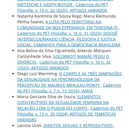
NIETZSCHE E JUDITH BUTLER
,
Cadernos do PET
Filosofia: v. 16 n. 32 (2025): ARTIGOS VARIADOS
Natasha Karenina de Sousa Rego, Maria Raimunda
Penha Soares,
A LUTA PELO TERRITÓRIO NA
COMUNIDADE DA BOA ESPERANÇA, EM TERESINA-PI
,
Cadernos do PET Filosofia: v. 16 n. 31 (2025): DOSSIÊ
INTERSECCIONANDO CIÊNCIA, FILOSOFIA E JUSTIÇA
SOCIAL: CAMINHOS PARA A DEMOCRACIA BRASILEIRA
Ana Belisa da Silva Figueiredo, Alderon Marques
Cantanhede Silva,
SOCORRO!!! MAMÃE PEDIU O
DIVÓRCIO
,
Cadernos do PET Filosofia: v. 16 n. 32
(2025): ARTIGOS VARIADOS
Diego Luiz Warmling,
O CORPO E AS TRÊS DIMENSÕES
DA SEXUALIDADE NA FENOMENOLOGIA DA
PERCEPÇÃO DE MAURICE MERLEAU-PONTY
,
Cadernos
do PET Filosofia: v. 7 n. 13 (2016): VARIA
Maria Geiciane Silva de Souza,
ELEMENTOS
CONSTRUTIVOS DA SEXUALIDADE FEMININA NA
RELAÇÃO COM O PUDOR DO CORPO
,
Cadernos do PET
Filosofia: v. 15 n. 30 (2024): ARTIGOS DE TEMÁTICAS
VARIADAS
Larissa Uceli,
DIREITOS SEXUAIS E REPRODUTIVOS
,