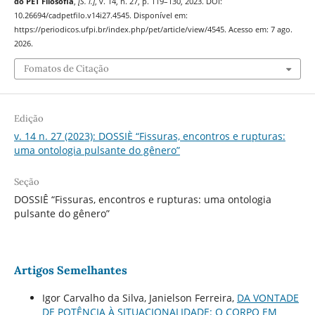
do PET Filosofia
,
[S. l.]
, v. 14, n. 27, p. 119–130, 2023. DOI:
10.26694/cadpetfilo.v14i27.4545. Disponível em:
https://periodicos.ufpi.br/index.php/pet/article/view/4545. Acesso em: 7 ago.
2026.
Fomatos de Citação
Edição
v. 14 n. 27 (2023): DOSSIÈ “Fissuras, encontros e rupturas:
uma ontologia pulsante do gênero”
Seção
DOSSIÊ “Fissuras, encontros e rupturas: uma ontologia
pulsante do gênero”
Artigos Semelhantes
Igor Carvalho da Silva, Janielson Ferreira,
DA VONTADE
DE POTÊNCIA À SITUACIONALIDADE: O CORPO EM