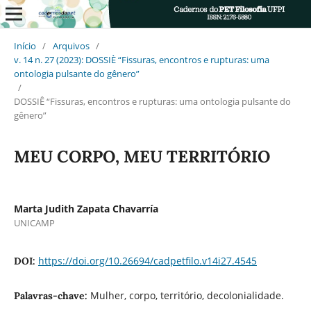
Início
/
Arquivos
/
v. 14 n. 27 (2023): DOSSIÈ “Fissuras, encontros e rupturas: uma
ontologia pulsante do gênero”
/
DOSSIÊ “Fissuras, encontros e rupturas: uma ontologia pulsante do
gênero”
MEU CORPO, MEU TERRITÓRIO
Marta Judith Zapata Chavarría
UNICAMP
https://doi.org/10.26694/cadpetfilo.v14i27.4545
DOI:
Mulher, corpo, território, decolonialidade.
Palavras-chave: