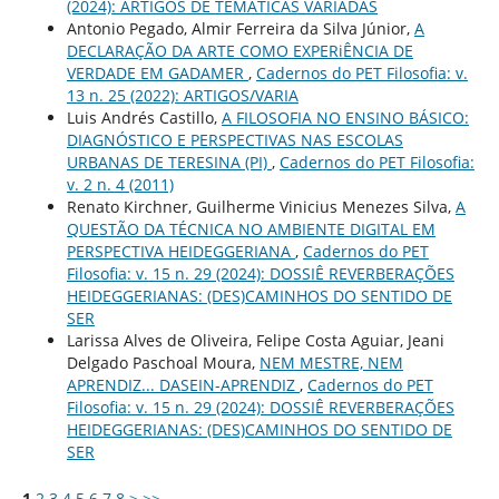
(2024): ARTIGOS DE TEMÁTICAS VARIADAS
Antonio Pegado, Almir Ferreira da Silva Júnior,
A
DECLARAÇÃO DA ARTE COMO EXPERiÊNCIA DE
VERDADE EM GADAMER
,
Cadernos do PET Filosofia: v.
13 n. 25 (2022): ARTIGOS/VARIA
Luis Andrés Castillo,
A FILOSOFIA NO ENSINO BÁSICO:
DIAGNÓSTICO E PERSPECTIVAS NAS ESCOLAS
URBANAS DE TERESINA (PI)
,
Cadernos do PET Filosofia:
v. 2 n. 4 (2011)
Renato Kirchner, Guilherme Vinicius Menezes Silva,
A
QUESTÃO DA TÉCNICA NO AMBIENTE DIGITAL EM
PERSPECTIVA HEIDEGGERIANA
,
Cadernos do PET
Filosofia: v. 15 n. 29 (2024): DOSSIÊ REVERBERAÇÕES
HEIDEGGERIANAS: (DES)CAMINHOS DO SENTIDO DE
SER
Larissa Alves de Oliveira, Felipe Costa Aguiar, Jeani
Delgado Paschoal Moura,
NEM MESTRE, NEM
APRENDIZ... DASEIN-APRENDIZ
,
Cadernos do PET
Filosofia: v. 15 n. 29 (2024): DOSSIÊ REVERBERAÇÕES
HEIDEGGERIANAS: (DES)CAMINHOS DO SENTIDO DE
SER
1
2
3
4
5
6
7
8
>
>>