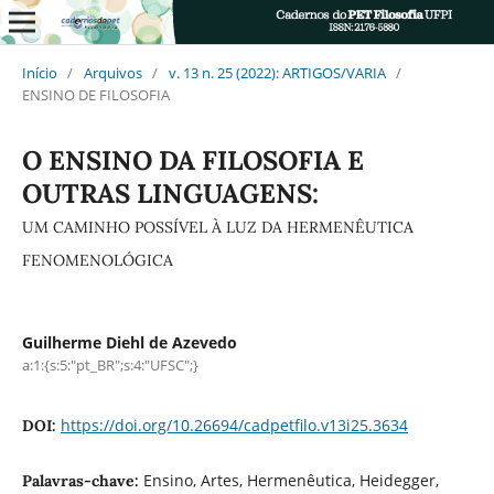
Início
/
Arquivos
/
v. 13 n. 25 (2022): ARTIGOS/VARIA
/
ENSINO DE FILOSOFIA
O ENSINO DA FILOSOFIA E
OUTRAS LINGUAGENS:
UM CAMINHO POSSÍVEL À LUZ DA HERMENÊUTICA
FENOMENOLÓGICA
Guilherme Diehl de Azevedo
a:1:{s:5:"pt_BR";s:4:"UFSC";}
https://doi.org/10.26694/cadpetfilo.v13i25.3634
DOI:
Ensino, Artes, Hermenêutica, Heidegger,
Palavras-chave: