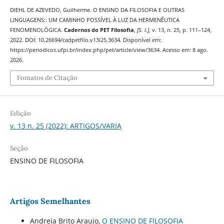
DIEHL DE AZEVEDO, Guilherme. O ENSINO DA FILOSOFIA E OUTRAS
LINGUAGENS:: UM CAMINHO POSSÍVEL À LUZ DA HERMENÊUTICA
FENOMENOLÓGICA.
Cadernos do PET Filosofia
,
[S. l.]
, v. 13, n. 25, p. 111–124,
2022. DOI: 10.26694/cadpetfilo.v13i25.3634. Disponível em:
https://periodicos.ufpi.br/index.php/pet/article/view/3634. Acesso em: 8 ago.
2026.
Fomatos de Citação
Edição
v. 13 n. 25 (2022): ARTIGOS/VARIA
Seção
ENSINO DE FILOSOFIA
Artigos Semelhantes
Andreia Brito Araujo,
O ENSINO DE FILOSOFIA