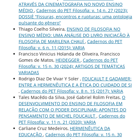
ATRAVÉS DA CINEMATOGRAFIA NO NOVO ENSINO
MÉDIO
,
Cadernos do PET Filosofia: v. 14 n. 27 (2023):
DOSSIÈ “Fissuras, encontros e rupturas: uma ontologia
pulsante do gênero”
Thiago Coelho Silveira,
ENSINO DE FILOSOFIA NO
ENSINO MÉDIO: UMA ANÁLISE DO LIVRO INICIAÇÃO À
FILOSOFIA DE MARILENA CHAUÍ
,
Cadernos do PET
Filosofia: v. 6 n. 11 (2015): VARIA
Francisco Vinicius Holanda de Oliveira, Francisco
Gomes de Matos,
HEIDEGGER
,
Cadernos do PET
Filosofia: v. 15 n. 30 (2024): ARTIGOS DE TEMÁTICAS
VARIADAS
Rodrigo Diaz De Vivar Y Soler ,
FOUCAULT E GADAMER:
ENTRE A HERMENÊUTICA E A ÉTICA DO CUIDADO DE SI
,
Cadernos do PET Filosofia: v. 8 n. 15 (2017): VARIA
Tales Macêdo da Silva, José Gabriel Rolim Freitas,
O
DESENVOLVIMENTO DO ENSINO DE FILOSOFIA EM
RELAÇÃO COM O PODER DISCIPLINAR: APONTES DO
PENSAMENTO DE MICHEL FOUCAULT
,
Cadernos do
PET Filosofia: v. 11 n. 21 (2020): VARIA
Carliane Cruz Medeiros,
HERMENÊUTICA DA
EDUCAÇÃO
,
Cadernos do PET Filosofia: v. 15 n. 30