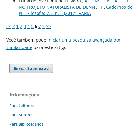
Eduardo José Lima de Oliveira ,
A CONSCIÊNCIA E O EU
NO PROJETO NATURALISTA DE DENNETT
,
Cadernos do
PET Filosofia: v. 3 n. 6 (2012): VARIA
<<
<
1
2
3
4
5
6
7
>
>>
Você também pode
iniciar uma pesquisa avançada por
similaridade
para este artigo.
Enviar Submissão
Informações
Para Leitores
Para Autores
Para Bibliotecários