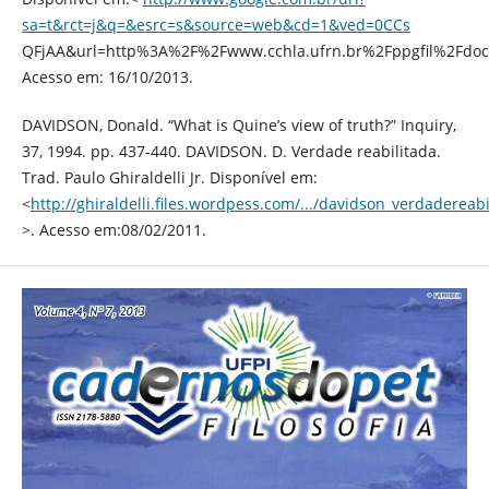
sa=t&rct=j&q=&esrc=s&source=web&cd=1&ved=0CCs
QFjAA&url=http%3A%2F%2Fwww.cchla.ufrn.br%2Fppgfil%2Fd
Acesso em: 16/10/2013.
DAVIDSON, Donald. “What is Quine’s view of truth?” Inquiry,
37, 1994. pp. 437-440. DAVIDSON. D. Verdade reabilitada.
Trad. Paulo Ghiraldelli Jr. Disponível em:
<
http://ghiraldelli.files.wordpess.com/.../davidson_verdadereabi
>. Acesso em:08/02/2011.