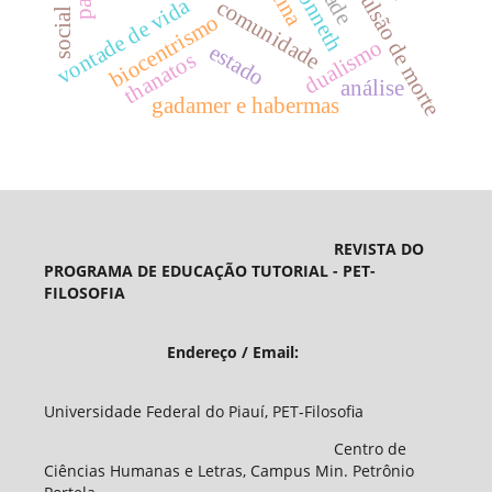
pulsão de morte
vontade de vida
comunidade
social
biocentrismo
dualismo
estado
thanatos
análise
gadamer e habermas
REVISTA DO
PROGRAMA DE EDUCAÇÃO TUTORIAL - PET-
FILOSOFIA
Endereço / Email:
Universidade Federal do Piauí, PET-Filosofia
Centro de
Ciências Humanas e Letras, Campus Min. Petrônio