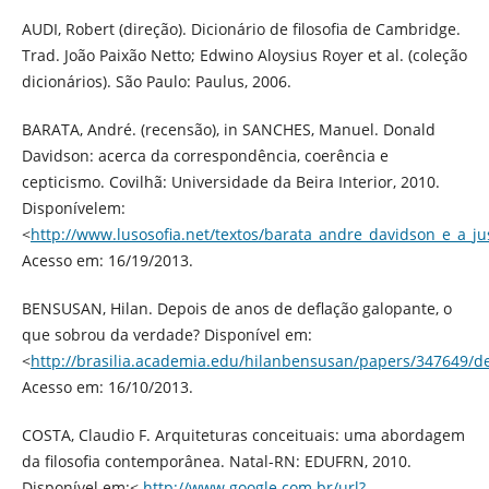
AUDI, Robert (direção). Dicionário de filosofia de Cambridge.
Trad. João Paixão Netto; Edwino Aloysius Royer et al. (coleção
dicionários). São Paulo: Paulus, 2006.
BARATA, André. (recensão), in SANCHES, Manuel. Donald
Davidson: acerca da correspondência, coerência e
cepticismo. Covilhã: Universidade da Beira Interior, 2010.
Disponívelem:
<
http://www.lusosofia.net/textos/barata_andre_davidson_e_a_ju
Acesso em: 16/19/2013.
BENSUSAN, Hilan. Depois de anos de deflação galopante, o
que sobrou da verdade? Disponível em:
<
http://brasilia.academia.edu/hilanbensusan/papers/347649/
Acesso em: 16/10/2013.
COSTA, Claudio F. Arquiteturas conceituais: uma abordagem
da filosofia contemporânea. Natal-RN: EDUFRN, 2010.
Disponível em:<
http://www.google.com.br/url?