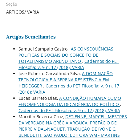
Seção
ARTIGOS/ VARIA
Artigos Semelhantes
Samuel Sampaio Castro ,
AS CONSEQUÊNCIAS
POLÍTICAS E SOCIAIS DO CONCEITO DE
TOTALITARISMO ARENDTIANO
,
Cadernos do PET
Filosofia: v. 9 n. 17 (2018): VARIA
José Roberto Carvalhoda Silva,
A DOMINAÇÃO
TECNOLÓGICA E A SERENA RESISTÊNCIA EM
HEIDEGGER
,
Cadernos do PET Filosofia: v. 9 n. 17
(2018): VARIA
Lucas Barreto Dias,
A CONDIÇÃO HUMANA COMO
FENOMENOLOGIA DA DECADÊNCIA DO POLÍTICO
,
Cadernos do PET Filosofia: v. 9 n. 17 (2018): VARIA
Marcílio Bezerra Cruz,
DETIENNE, MARCEL. MESTRES
DA VERDADE NA GRÉCIA ARCAICA. PREFÁCIO DE
PIERRE VIDAL-NAQUET. TRADUÇÃO DE IVONE C.
BENEDETTI. SÃO PAULO: EDITORA WMF MARTINS