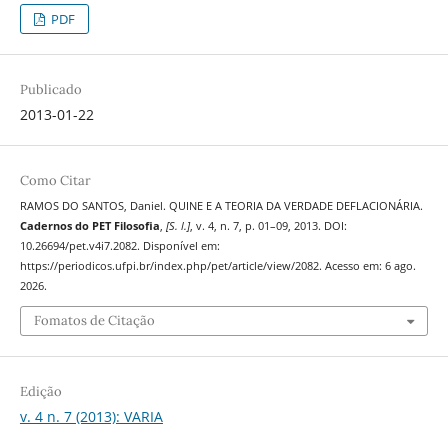
PDF
Publicado
2013-01-22
Como Citar
RAMOS DO SANTOS, Daniel. QUINE E A TEORIA DA VERDADE DEFLACIONÁRIA.
Cadernos do PET Filosofia
,
[S. l.]
, v. 4, n. 7, p. 01–09, 2013. DOI:
10.26694/pet.v4i7.2082. Disponível em:
https://periodicos.ufpi.br/index.php/pet/article/view/2082. Acesso em: 6 ago.
2026.
Fomatos de Citação
Edição
v. 4 n. 7 (2013): VARIA