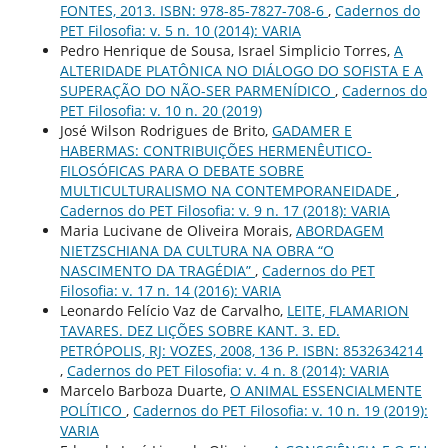
FONTES, 2013. ISBN: 978-85-7827-708-6
,
Cadernos do
PET Filosofia: v. 5 n. 10 (2014): VARIA
Pedro Henrique de Sousa, Israel Simplicio Torres,
A
ALTERIDADE PLATÔNICA NO DIÁLOGO DO SOFISTA E A
SUPERAÇÃO DO NÃO-SER PARMENÍDICO
,
Cadernos do
PET Filosofia: v. 10 n. 20 (2019)
José Wilson Rodrigues de Brito,
GADAMER E
HABERMAS: CONTRIBUIÇÕES HERMENÊUTICO-
FILOSÓFICAS PARA O DEBATE SOBRE
MULTICULTURALISMO NA CONTEMPORANEIDADE
,
Cadernos do PET Filosofia: v. 9 n. 17 (2018): VARIA
Maria Lucivane de Oliveira Morais,
ABORDAGEM
NIETZSCHIANA DA CULTURA NA OBRA “O
NASCIMENTO DA TRAGÉDIA”
,
Cadernos do PET
Filosofia: v. 17 n. 14 (2016): VARIA
Leonardo Felício Vaz de Carvalho,
LEITE, FLAMARION
TAVARES. DEZ LIÇÕES SOBRE KANT. 3. ED.
PETRÓPOLIS, RJ: VOZES, 2008, 136 P. ISBN: 8532634214
,
Cadernos do PET Filosofia: v. 4 n. 8 (2014): VARIA
Marcelo Barboza Duarte,
O ANIMAL ESSENCIALMENTE
POLÍTICO
,
Cadernos do PET Filosofia: v. 10 n. 19 (2019):
VARIA