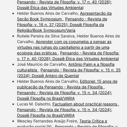
Pensando - Revista de Filosofia: v. 17 n. 40 (2026):
Dossiê Ética das Virtudes Ambiental
Helder Buenos Aires de Carvalho,
Apresentação da
Seção Book Symposium
,
Pensando - Revista de
Filosofia: v. 16 n. 37 (2025): Dossiê Filosofia da
Religião/Book Symposium/Varia
Rutiele Pereira da Silva Saraiva, Helder Buenos Aires de
Carvalho,
Aprender com os cogumelos a pensar as
virtudes nas ruínas do capitalismo a partir de uma
ecologia das práticas
,
Pensando - Revista de Filosofia:
v. 17 n. 40 (2026): Dossiê Ética das Virtudes Ambiental
José Maurício de Carvalho,
Antônio Paim e a filosofia
culturalista
,
Pensando - Revista de Filosofia: v. 15 n. 35
(2024): Dossiê Antero de Quental
Helder Buenos Aires de Carvalho,
Editorial: 15 anos de
publicação da Pensando - Revista de Filosofia
,
Pensando - Revista de Filosofia: v. 15 n. 34 (2024):
Dossiê Filosofia no Brasil/VARIA
Lucas M. Dalsotto,
Factualism about practical reasons
,
Pensando - Revista de Filosofia: v. 15 n. 34 (2024):
Dossiê Filosofia no Brasil/VARIA
Wescley Fernandes Araújo Freire,
Teoria Crítica e
evolução social (II)
,
Pensando - Revista de Filosofia: v.