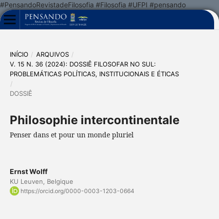
#PensandoRevistadeFilosofia #Filosofia #UFPI #pensando
INÍCIO
/
ARQUIVOS
/
V. 15 N. 36 (2024): DOSSIÊ FILOSOFAR NO SUL:
PROBLEMÁTICAS POLÍTICAS, INSTITUCIONAIS E ÉTICAS
/
DOSSIÊ
Philosophie intercontinentale
Penser dans et pour un monde pluriel
Ernst Wolff
KU Leuven, Belgique
https://orcid.org/0000-0003-1203-0664