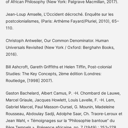
of African Philosophy (New York: Palgrave Macmillan, 2017).
Jean-Loup Amselle, L’Occident décroché. Enquête sur les
postcolonialismes, (Paris: Arthème Fayard/Pluriel, 2010), 65–
110.
Christoph Antweiler, Our Common Denominator. Human
Universals Revisited (New York / Oxford: Berghahn Books,
2016).
Bill Ashcroft, Gareth Griffiths et Helen Tiffin, Post-colonial
Studies: The Key Concepts, 2ème édition (Londres:
Routledge, [1998] 2007).
Gaston Bachelard, Albert Camus, P. -H. Chombard de Lauwe,
Marcel Griaule, Jacques Howlett, Louis Lavelle, F. -H. Lem,
Gabriel Marcel, Paul Masson-Oursel, G. Mounin, Madeleine
Rousseau, Abdoulay Sadji, Adolphe Saar, Ch. Traore-Leroux et
Jean Wahl, « Témoignages sur la “Philosophie bantoue” du
Père Tempels », Présence africaine, no. 7 (1949) : 252–278.