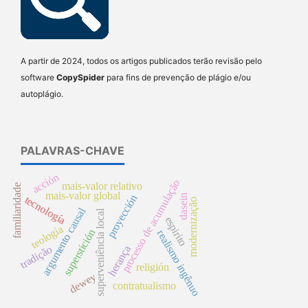
A partir de 2024, todos os artigos publicados terão revisão pelo
software
CopySpider
para fins de prevenção de plágio e/ou
autoplágio.
PALAVRAS-CHAVE
acción
processo de acumulação
mais-valor relativo
familiaridade
mais-valor global
proyección
dasein
tecnología
modernização
argumento causal
superveniência local
espirito
teología
superstición
realismo ingênuo
tradição
herança
religión
dewey
contratualismo