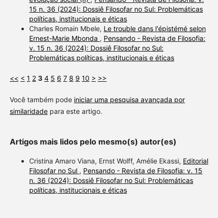
15 n. 36 (2024): Dossiê Filosofar no Sul: Problemáticas
políticas, institucionais e éticas
Charles Romain Mbele,
Le trouble dans l'épistémé selon
Ernest-Marie Mbonda
,
Pensando - Revista de Filosofia:
v. 15 n. 36 (2024): Dossiê Filosofar no Sul:
Problemáticas políticas, institucionais e éticas
<<
<
1
2
3
4
5
6
7
8
9
10
>
>>
Você também pode
iniciar uma pesquisa avançada por
similaridade
para este artigo.
Artigos mais lidos pelo mesmo(s) autor(es)
Cristina Amaro Viana, Ernst Wolff, Amélie Ekassi,
Editorial
Filosofar no Sul
,
Pensando - Revista de Filosofia: v. 15
n. 36 (2024): Dossiê Filosofar no Sul: Problemáticas
políticas, institucionais e éticas