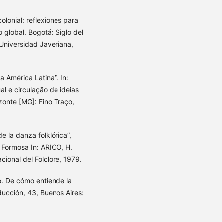
onial: reflexiones para
 global. Bogotá: Siglo del
 Universidad Javeriana,
a América Latina”. In:
ual e circulação de ideias
zonte [MG]: Fino Traço,
e la danza folklórica”,
 Formosa In: ARICO, H.
ional del Folclore, 1979.
. De cómo entiende la
oducción, 43, Buenos Aires: