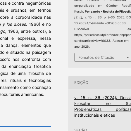
acas e contra hegemônicas
corporalidade em Günther Rodolf
rais e urbanos, em termos
Kusch.
Pensando - Revista de Filosofi
sobre a corporalidade nas
[S. l.]
, v. 15, n. 36, p. 8–35, 2025. DO
10.26694/pensando.vol15i36.6033.
 y los dioses,
1966) e no
Disponível em
ngo,
1966, entre outros), a
https://periodicos.ufpi.br/index.php/pe
cional e expressa, nessa
sando/article/view/6033. Acesso em:
 a dança, elementos que
ago. 2026.
ado e situado na paisagem
Fomatos de Citação
ilosofo nos confronta com
da enunciação filosófica
ica de uma “filosofia de
es, rituais e tecnologias
EDIÇÃO
pensamento como cocriação
oculturais americanas.
v. 15 n. 36 (2024): Dossi
Filosofar no Sul
Problemáticas políticas
institucionais e éticas
SEÇÃO