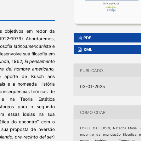
s objetivos em redor da
PDF
, 1922-1979). Abordaremos,
losofia
latinoamericanista
e
XML
desenvolve sua filosofia em
unda,
1962;
El pensamento
ra del hombre americano,
PUBLICADO
o aporte de Kusch aos
iais e a nomeada História
03-01-2025
 consequências teóricas de
 e na Teoria Estética
sforços para o segundo
COMO CITAR
am essas ideias na sua
tica do encontro” com o
LOPEZ GALLUCCI, Natacha Muriel. 
 sua proposta de inversão
encontro da enunciação filosófica 
siendo, pre-recinto del ser
)
nossa América : Geocultura 