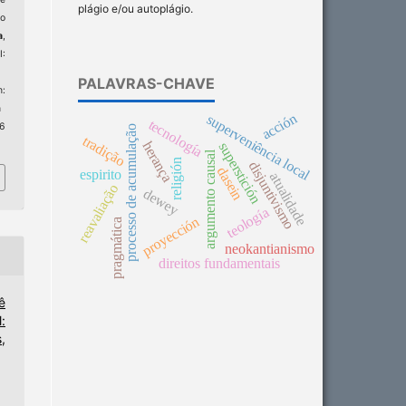
plágio e/ou autoplágio.
o
a
,
I:
PALAVRAS-CHAVE
:
n
acción
superveniência local
tecnología
 6
processo de acumulação
tradição
herança
superstición
argumento causal
religión
disjuntivismo
dasein
espirito
atualidade
reavaliação
dewey
teología
proyección
pragmática
neokantianismo
direitos fundamentais
ê
:
,