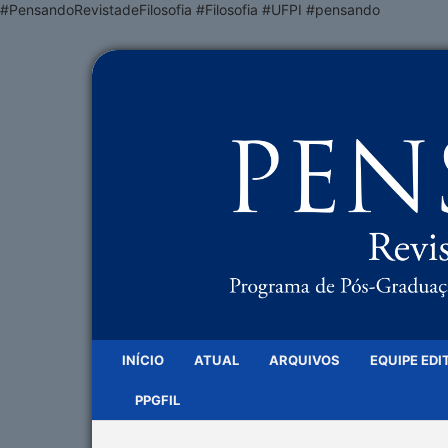
#PensandoRevistadeFilosofia #Filosofia #UFPI #pensando
INÍCIO
ATUAL
ARQUIVOS
EQUIPE EDI
PPGFIL