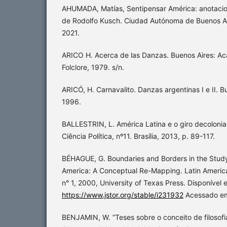
AHUMADA, Matías, Sentipensar América: anotacione
de Rodolfo Kusch. Ciudad Autónoma de Buenos A
2021.
ARICO H. Acerca de las Danzas. Buenos Aires: Ac
Folclore, 1979. s/n.
ARICÓ, H. Carnavalito. Danzas argentinas I e II. B
1996.
BALLESTRIN, L. América Latina e o giro decolonial.
Ciência Política, nº11. Brasília, 2013, p. 89-117.
BÉHAGUE, G. Boundaries and Borders in the Study 
America: A Conceptual Re-Mapping. Latin America
n° 1, 2000, University of Texas Press. Disponível 
https://www.jstor.org/stable/i231932
Acessado em
BENJAMIN, W. “Teses sobre o conceito de filosofia