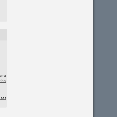
 uma
tion
nses