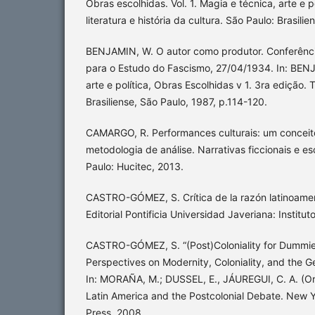
Obras escolhidas. Vol. 1. Magia e técnica, arte e p
literatura e história da cultura. São Paulo: Brasili
BENJAMIN, W. O autor como produtor. Conferência
para o Estudo do Fascismo, 27/04/1934. In: BENJ
arte e política, Obras Escolhidas v 1. 3ra edição. 
Brasiliense, São Paulo, 1987, p.114-120.
CAMARGO, R. Performances culturais: um conceito 
metodologia de análise. Narrativas ficcionais e esc
Paulo: Hucitec, 2013.
CASTRO-GÓMEZ, S. Crítica de la razón latinoamer
Editorial Pontificia Universidad Javeriana: Institut
CASTRO-GÓMEZ, S. “(Post)Coloniality for Dummie
Perspectives on Modernity, Coloniality, and the G
In: MORAÑA, M.; DUSSEL, E., JÁUREGUI, C. A. (Org.
Latin America and the Postcolonial Debate. New Y
Press, 2008.