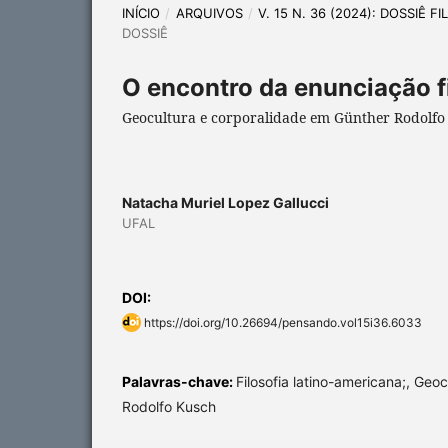
INÍCIO
/
ARQUIVOS
/
V. 15 N. 36 (2024): DOSSIÊ 
DOSSIÊ
O encontro da enunciação f
Geocultura e corporalidade em Günther Rodolfo
Natacha Muriel Lopez Gallucci
UFAL
DOI:
https://doi.org/10.26694/pensando.vol15i36.6033
Palavras-chave:
Filosofia latino-americana;, Geoc
Rodolfo Kusch