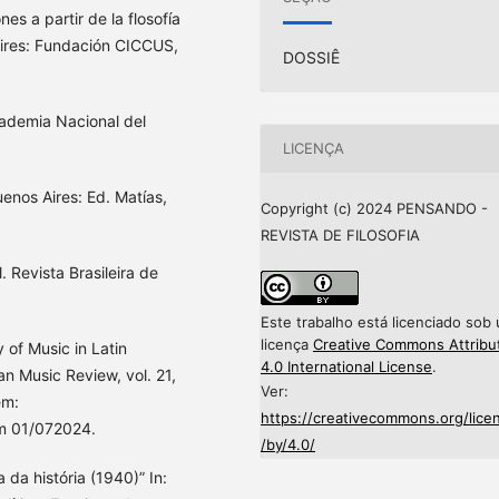
s a partir de la flosofía
ires: Fundación CICCUS,
DOSSIÊ
ademia Nacional del
LICENÇA
uenos Aires: Ed. Matías,
Copyright (c) 2024 PENSANDO -
REVISTA DE FILOSOFIA
 Revista Brasileira de
Este trabalho está licenciado sob
licença
Creative Commons Attribu
of Music in Latin
4.0 International License
.
n Music Review, vol. 21,
Ver:
em:
https://creativecommons.org/lice
 01/072024.
/by/4.0/
 da história (1940)” In: