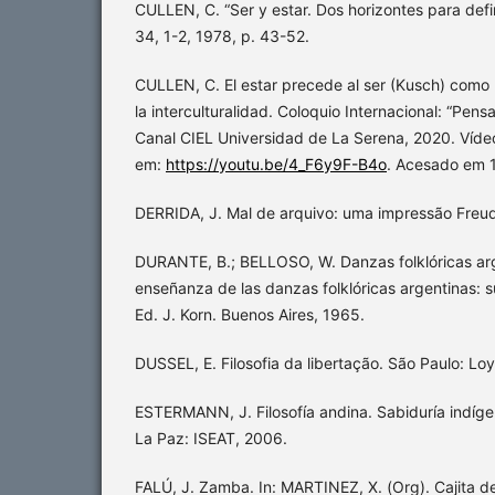
CULLEN, C. “Ser y estar. Dos horizontes para defin
34, 1-2, 1978, p. 43-52.
CULLEN, C. El estar precede al ser (Kusch) como
la interculturalidad. Coloquio Internacional: “Pensar
Canal CIEL Universidad de La Serena, 2020. Víde
em:
https://youtu.be/4_F6y9F-B4o
. Acesado em 
DERRIDA, J. Mal de arquivo: uma impressão Freud
DURANTE, B.; BELLOSO, W. Danzas folklóricas arg
enseñanza de las danzas folklóricas argentinas: s
Ed. J. Korn. Buenos Aires, 1965.
DUSSEL, E. Filosofia da libertação. São Paulo: Lo
ESTERMANN, J. Filosofía andina. Sabiduría indíg
La Paz: ISEAT, 2006.
FALÚ, J. Zamba. In: MARTINEZ, X. (Org). Cajita de 