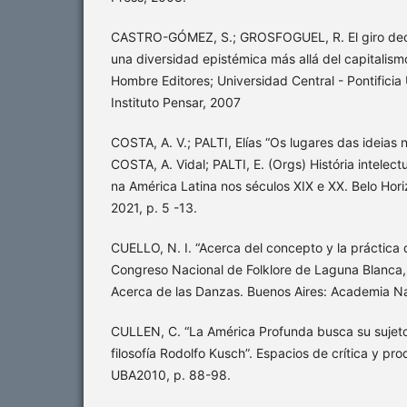
CASTRO-GÓMEZ, S.; GROSFOGUEL, R. El giro decol
una diversidad epistémica más allá del capitalismo
Hombre Editores; Universidad Central - Pontificia
Instituto Pensar, 2007
COSTA, A. V.; PALTI, Elías “Os lugares das ideias n
COSTA, A. Vidal; PALTI, E. (Orgs) História intelect
na América Latina nos séculos XIX e XX. Belo Hori
2021, p. 5 -13.
CUELLO, N. I. “Acerca del concepto y la práctica d
Congreso Nacional de Folklore de Laguna Blanca,
Acerca de las Danzas. Buenos Aires: Academia Nac
CULLEN, C. “La América Profunda busca su sujeto
filosofía Rodolfo Kusch”. Espacios de crítica y pr
UBA2010, p. 88-98.