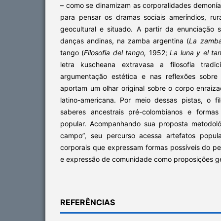
– como se dinamizam as corporalidades demoní
para pensar os dramas sociais ameríndios, ru
geocultural e situado. A partir da enunciação 
danças andinas, na zamba argentina (
La zamba
tango (
Filosofia del tango,
1952;
La luna y el ta
letra kuscheana extravasa a filosofia tradi
argumentação estética e nas reflexões sobre
aportam um olhar original sobre o corpo enraiz
latino-americana. Por meio dessas pistas, o f
saberes ancestrais pré-colombianos e formas 
popular. Acompanhando sua proposta metodológ
campo”, seu percurso acessa artefatos popular
corporais que expressam formas possíveis do 
e expressão de comunidade como proposições ge
REFERÊNCIAS