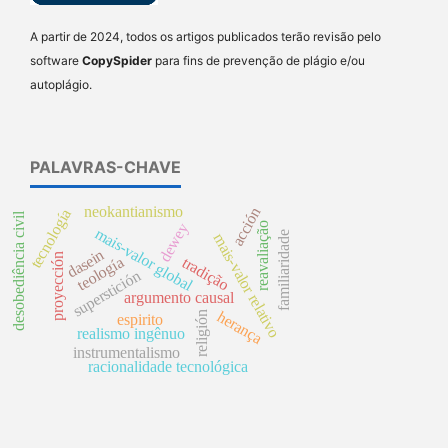
A partir de 2024, todos os artigos publicados terão revisão pelo
software
CopySpider
para fins de prevenção de plágio e/ou
autoplágio.
PALAVRAS-CHAVE
neokantianismo
acción
tecnología
desobediência civil
reavaliação
dewey
mais-valor global
familiaridade
mais-valor relativo
dasein
proyección
teología
tradição
superstición
argumento causal
herança
religión
espirito
realismo ingênuo
instrumentalismo
racionalidade tecnológica