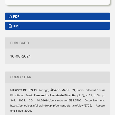
PDF
XML
PUBLICADO
16-08-2024
COMO CITAR
MARCOS DE JESUS, Rodrigo; ÁLVARO MARQUES, Lúcio. Editorial Dossiê
Filosofia no Brasil.
Pensando - Revista de Filosofia
,
[S. l.]
, v. 15, n. 34, p.
3–5, 2024. DOI: 10.26694/pensando.vol15i34.5702. Disponível em:
https://periodicos.ufpi.br/index.php/pensando/article/view/5702. Acesso
em: 6 ago. 2026.