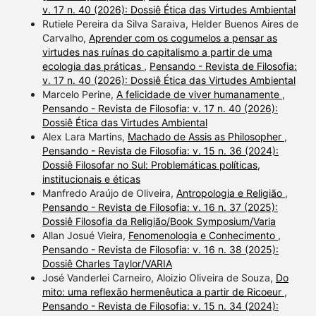
v. 17 n. 40 (2026): Dossiê Ética das Virtudes Ambiental
Rutiele Pereira da Silva Saraiva, Helder Buenos Aires de
Carvalho,
Aprender com os cogumelos a pensar as
virtudes nas ruínas do capitalismo a partir de uma
ecologia das práticas
,
Pensando - Revista de Filosofia:
v. 17 n. 40 (2026): Dossiê Ética das Virtudes Ambiental
Marcelo Perine,
A felicidade de viver humanamente
,
Pensando - Revista de Filosofia: v. 17 n. 40 (2026):
Dossiê Ética das Virtudes Ambiental
Alex Lara Martins,
Machado de Assis as Philosopher
,
Pensando - Revista de Filosofia: v. 15 n. 36 (2024):
Dossiê Filosofar no Sul: Problemáticas políticas,
institucionais e éticas
Manfredo Araújo de Oliveira,
Antropologia e Religião
,
Pensando - Revista de Filosofia: v. 16 n. 37 (2025):
Dossiê Filosofia da Religião/Book Symposium/Varia
Allan Josué Vieira,
Fenomenologia e Conhecimento
,
Pensando - Revista de Filosofia: v. 16 n. 38 (2025):
Dossiê Charles Taylor/VARIA
José Vanderlei Carneiro, Aloizio Oliveira de Souza,
Do
mito: uma reflexão hermenêutica a partir de Ricoeur
,
Pensando - Revista de Filosofia: v. 15 n. 34 (2024):