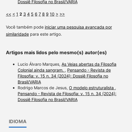
Dossiê Filosofia no Brasil/VARIA
<<
<
1
2
3
4
5
6
7
8
9
10
>
>>
Você também pode
iniciar uma pesquisa avançada por
similaridade
para este artigo.
Artigos mais lidos pelo mesmo(s) autor(es)
Lucio Álvaro Marques,
As Veias abertas da Filosofia
Colonial ainda sangram.
,
Pensando - Revista de
Filosofia: v. 15 n. 34 (2024): Dossiê Filosofia no
Brasil/VARIA
Rodrigo Marcos de Jesus,
O modelo estruturalista
,
Pensando - Revista de Filosofia: v. 15 n. 34 (2024):
Dossiê Filosofia no Brasil/VARIA
IDIOMA