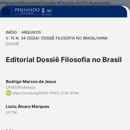
#PensandoRevistadeFilosofia #Filosofia #UFPI #pensando
INÍCIO
/
ARQUIVOS
/
V. 15 N. 34 (2024): DOSSIÊ FILOSOFIA NO BRASIL/VARIA
/
DOSSIÊ
Editorial Dossiê Filosofia no Brasil
Rodrigo Marcos de Jesus
UFMT/Professor
https://orcid.org/0000-0002-2125-8794
Lúcio Álvaro Marques
UFTM