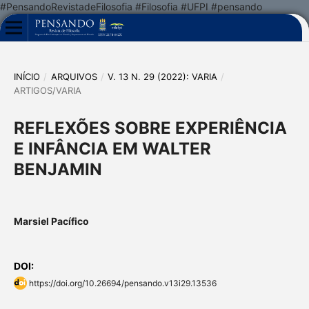
#PensandoRevistadeFilosofia #Filosofia #UFPI #pensando
INÍCIO
/
ARQUIVOS
/
V. 13 N. 29 (2022): VARIA
/
ARTIGOS/VARIA
REFLEXÕES SOBRE EXPERIÊNCIA
E INFÂNCIA EM WALTER
BENJAMIN
Marsiel Pacífico
DOI:
https://doi.org/10.26694/pensando.v13i29.13536