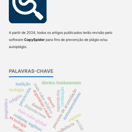
A partir de 2024, todos os artigos publicados terão revisão pelo
software
CopySpider
para fins de prevenção de plágio e/ou
autoplágio.
PALAVRAS-CHAVE
direitos fundamentais
tradição
mais-valor relativo
proyección
civilização
teología
processo de acumulação
argumento causal
superstición
instrumentalismo
religión
dewey
pragmática
dasein
disjuntivismo
mais-valor global
espirito
realismo ingênuo
tecnología
acción
influência
herança