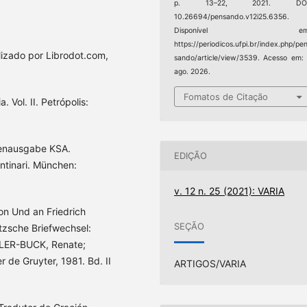
p. 13–22, 2021. DOI
10.26694/pensando.v12i25.6356.
Disponível em
https://periodicos.ufpi.br/index.php/pe
lizado por Librodot.com,
sando/article/view/3539. Acesso em:
ago. 2026.
Fomatos de Citação
 Vol. II. Petrópolis:
dienausgabe KSA.
EDIÇÃO
ntinari. München:
v. 12 n. 25 (2021): VARIA
Von Und an Friedrich
SEÇÃO
tzsche Briefwechsel:
LLER-BUCK, Renate;
r de Gruyter, 1981. Bd. II
ARTIGOS/VARIA