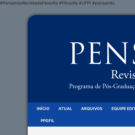
#PensandoRevistadeFilosofia #Filosofia #UFPI #pensando
INÍCIO
ATUAL
ARQUIVOS
EQUIPE EDI
PPGFIL