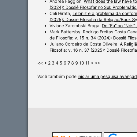
Andrea Faggion,
What does the law have to
(2024): Dossiê Filosofar no Sul: Problemática
Celi Hirata,
Leibniz e o problema da confo
(2025): Dossiê Filosofia da Religião/Book 
Viviane Zarembski Braga,
Do “Eu” ao “Nós”
Mark Battersby, Rodrigo Freitas Costa Cana
de Filosofia: v. 15 n. 34 (2024): Dossiê Filo
Juliano Cordeiro da Costa Oliveira,
A Religi
Filosofia: v. 16 n. 37 (2025): Dossiê Filoso
<<
<
2
3
4
5
6
7
8
9
10
11
>
>>
Você também pode
iniciar uma pesquisa avançad