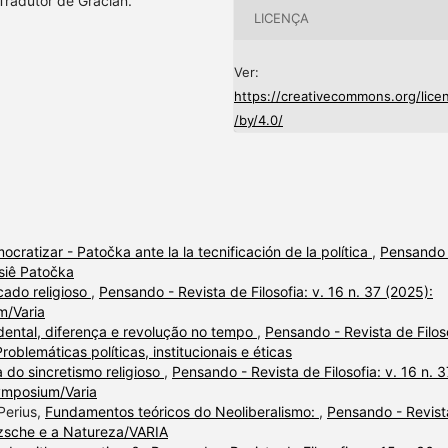
Tradutor de Gracián.
LICENÇA
Ver:
https://creativecommons.org/lice
/by/4.0/
ocratizar - Patočka ante la la tecnificación de la política
,
Pensando 
ssiê Patočka
cado religioso
,
Pensando - Revista de Filosofia: v. 16 n. 37 (2025):
m/Varia
ental, diferença e revolução no tempo
,
Pensando - Revista de Filoso
roblemáticas políticas, institucionais e éticas
 do sincretismo religioso
,
Pensando - Revista de Filosofia: v. 16 n. 3
Symposium/Varia
Perius,
Fundamentos teóricos do Neoliberalismo:
,
Pensando - Revist
etzsche e a Natureza/VARIA