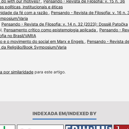
 do with our motives?
,
Pensando - Revista de Filosofia: v. 15 n. 36
s políticas, institucionais e éticas
rmidade da fé com a razão
,
Pensando - Revista de Filosofia: v. 16 n. 
Symposium/Varia
,
Pensando - Revista de Filosofia: v. 14 n. 32 (2023): Dossiê Patočka
l,
Pensamento crítico como epistemologia aplicada
,
Pensando - Rev
sofia no Brasil/VARIA
ão e o movimento do social em Marx e Engels
,
Pensando - Revista d
fia da Religião/Book Symposium/Varia
a por similaridade
para este artigo.
INDEXADA EM/INDEXED BY