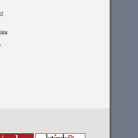
37
ista
e