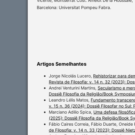
Vicente, Montserrat Cost. Amelot De la Houssaie, 
Barcelona: Universitat Pompeu Fabra.
Artigos Semelhantes
Jorge Nicolás Lucero,
Rehistorizar para dem
Revista de Filosofia: v. 14 n. 32 (2023): Do
Andrei Venturini Martins,
Secularismo e mer
Dossiê Filosofia da Religião/Book Symposiu
Leandro Lélis Matos,
Fundamento transcend
v. 15 n. 36 (2024): Dossiê Filosofar no Sul: P
Marciano Adilio Spica,
Uma defesa filosófica
(2025): Dossiê Filosofia da Religião/Book 
Fábio Caires Correia, Fábio Duarte, Oneide 
de Filosofia: v. 14 n. 33 (2023): Dossiê Ni