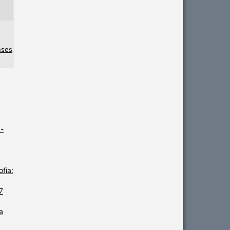
nses
-
fia:
7
a