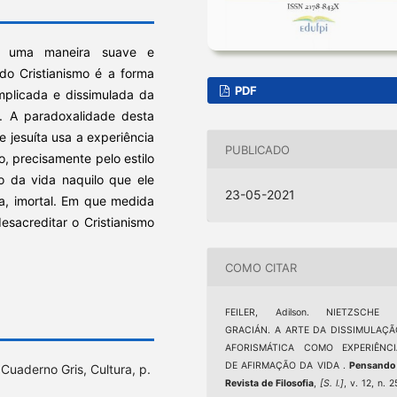
mo uma maneira suave e
 do Cristianismo é a forma
PDF
mplicada e dissimulada da
án. A paradoxalidade desta
 jesuíta usa a experiência
PUBLICADO
, precisamente pelo estilo
to da vida naquilo que ele
23-05-2021
ja, imortal. Em que medida
desacreditar o Cristianismo
COMO CITAR
FEILER, Adilson. NIETZSCHE 
GRACIÁN. A ARTE DA DISSIMULAÇÃ
AFORISMÁTICA COMO EXPERIÊNCI
DE AFIRMAÇÃO DA VIDA .
Pensando 
: Cuaderno Gris, Cultura, p.
Revista de Filosofia
,
[S. l.]
, v. 12, n. 2