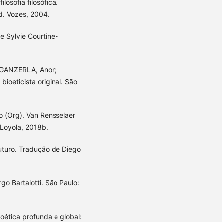
losofia filosófica.
Ed. Vozes, 2004.
de Sylvie Courtine-
 SGANZERLA, Anor;
ioeticista original. São
 (Org). Van Rensselaer
s Loyola, 2018b.
uturo. Tradução de Diego
rgo Bartalotti. São Paulo:
ética profunda e global: