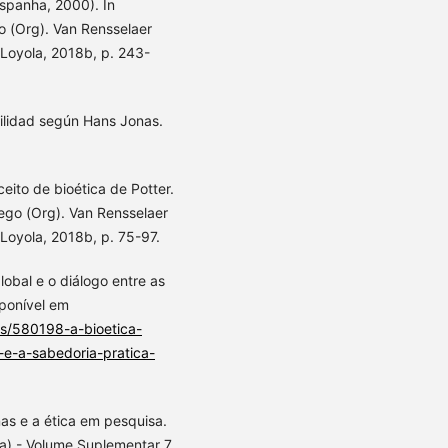
Espanha, 2000). In
 (Org). Van Rensselaer
s Loyola, 2018b, p. 243-
ilidad según Hans Jonas.
ito de bioética de Potter.
go (Org). Van Rensselaer
s Loyola, 2018b, p. 75-97.
obal e o diálogo entre as
sponível em
tas/580198-a-bioetica-
-e-a-sabedoria-pratica-
s e a ética em pesquisa.
ca) - Volume Suplementar 7