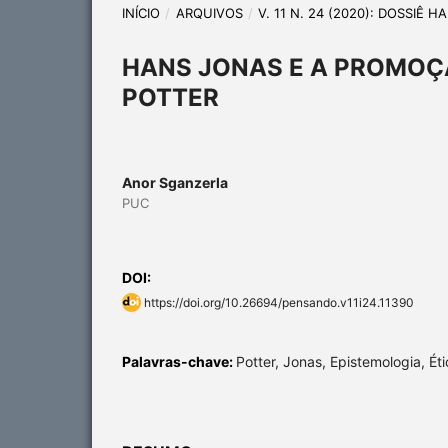
INÍCIO
/
ARQUIVOS
/
V. 11 N. 24 (2020): DOSSIÊ 
HANS JONAS E A PROMOÇÃ
POTTER
Anor Sganzerla
PUC
DOI:
https://doi.org/10.26694/pensando.v11i24.11390
Palavras-chave:
Potter, Jonas, Epistemologia, Éti