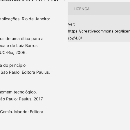
LICENÇA
aplicações. Rio de Janeiro:
Ver:
https://creativecommons.org/lice
/by/4.0/
ios de uma ética para a
boa e de Luiz Barros
PUC-Rio, 2006.
ca do princípio
ão Paulo: Editora Paulus,
o homem tecnológico.
ão Paulo: Paulus, 2017.
 Comín. Madrid: Editora