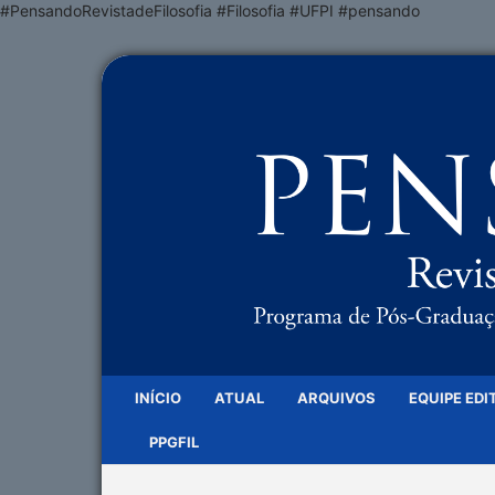
#PensandoRevistadeFilosofia #Filosofia #UFPI #pensando
INÍCIO
ATUAL
ARQUIVOS
EQUIPE EDI
PPGFIL