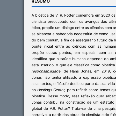
RESUMO
A bioética de V. R. Potter comemora em 2020 os
cientista preocupado com os avanços das ciên
ético, propõe um diálogo entre as ciências com
se alcançar a sabedoria necessária de como usa
do bem comum, a fim de assegurar o futuro da h
ponte inicial entre as ciências com as human
propõe outras pontes, em especial com as ci
identifica que a saúde humana depende do amb
está inserido, o que ele classifica como bioétic
responsabilidade
, de Hans Jonas, em 2019, c
Jonas não tenha utilizado a expressão bioéti
seus textos, o filósofo dedicou parte da sua vida 
no
Hastings Center,
para refletir sobre temas q
bioética. Desse modo, essa reflexão quer saber
Jonas contribui na construção de um estatuto 
global de V.R. Potter? Trata-se de uma pesquisa
narrativo, a partir das obras do cientista e do fi