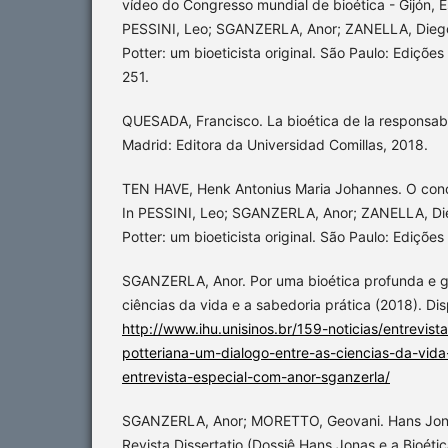
vídeo do Congresso mundial de bioética - Gijón, 
PESSINI, Leo; SGANZERLA, Anor; ZANELLA, Diego
Potter: um bioeticista original. São Paulo: Ediçõe
251.
QUESADA, Francisco. La bioética de la responsab
Madrid: Editora da Universidad Comillas, 2018.
TEN HAVE, Henk Antonius Maria Johannes. O conce
In PESSINI, Leo; SGANZERLA, Anor; ZANELLA, Die
Potter: um bioeticista original. São Paulo: Ediçõe
SGANZERLA, Anor. Por uma bioética profunda e gl
ciências da vida e a sabedoria prática (2018). Di
http://www.ihu.unisinos.br/159-noticias/entrevis
potteriana-um-dialogo-entre-as-ciencias-da-vida
entrevista-especial-com-anor-sganzerla/
SGANZERLA, Anor; MORETTO, Geovani. Hans Jona
Revista Dissertatio (Dossiê Hans Jonas e a Bioéti