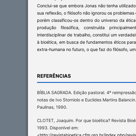
Conclui-se que embora Jonas não tenha utilizad
sua reflexão, o filósofo não ignorou os problema
porém classificou-os dentro do universo da ética
produção filosófica, construída principalme
interdisciplinar de trabalho, constitui um verdade
à bioética, em busca de fundamentos éticos par
extra-humana no futuro, o que faz do filósofo, um 
REFERÊNCIAS
BÍBLIA SAGRADA. Edição pastoral. 4º reimpressão
notas de Ivo Storniolo e Euclides Martins Balancin
Paulinas, 1990.
CLOTET, Joaquim. Por que bioética? Revista Bioétic
1993. Disponível em:
<
http://revistabioetica.cfm.org.br/index.php/revi