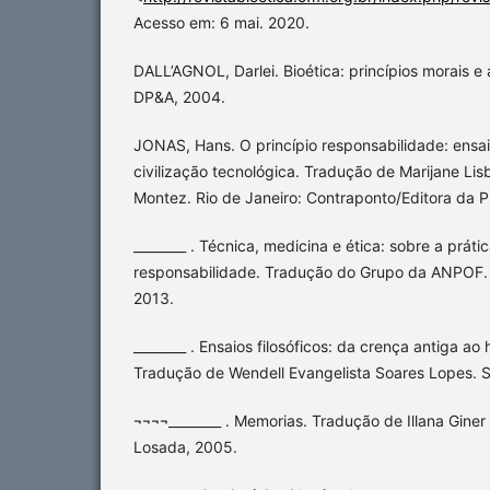
Acesso em: 6 mai. 2020.
DALL’AGNOL, Darlei. Bioética: princípios morais e 
DP&A, 2004.
JONAS, Hans. O princípio responsabilidade: ensa
civilização tecnológica. Tradução de Marijane Lis
Montez. Rio de Janeiro: Contraponto/Editora da 
________ . Técnica, medicina e ética: sobre a práti
responsabilidade. Tradução do Grupo da ANPOF. S
2013.
________ . Ensaios filosóficos: da crença antiga a
Tradução de Wendell Evangelista Soares Lopes. S
¬¬¬¬________ . Memorias. Tradução de Illana Giner
Losada, 2005.