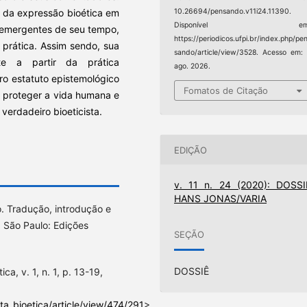
10.26694/pensando.v11i24.11390.
o da expressão bioética em
Disponível em
s emergentes de seu tempo,
https://periodicos.ufpi.br/index.php/pe
 prática. Assim sendo, sua
sando/article/view/3528. Acesso em:
nte a partir da prática
ago. 2026.
iro estatuto epistemológico
Fomatos de Citação
a proteger a vida humana e
verdadeiro bioeticista.
EDIÇÃO
v. 11 n. 24 (2020): DOSSI
HANS JONAS/VARIA
. Tradução, introdução e
. São Paulo: Edições
SEÇÃO
DOSSIÊ
a, v. 1, n. 1, p. 13-19,
sta_bioetica/article/view/474/291
>.