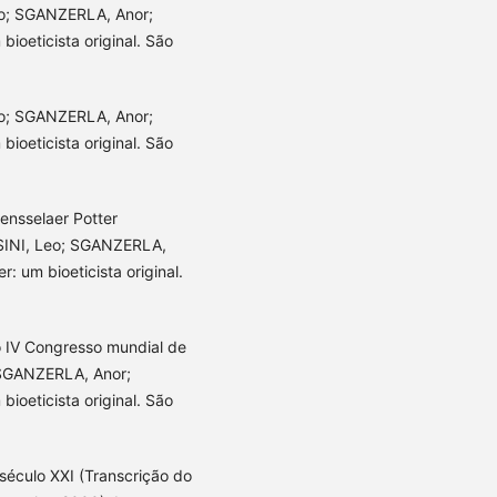
Leo; SGANZERLA, Anor;
ioeticista original. São
eo; SGANZERLA, Anor;
ioeticista original. São
nsselaer Potter
SSINI, Leo; SGANZERLA,
: um bioeticista original.
o IV Congresso mundial de
; SGANZERLA, Anor;
ioeticista original. São
século XXI (Transcrição do