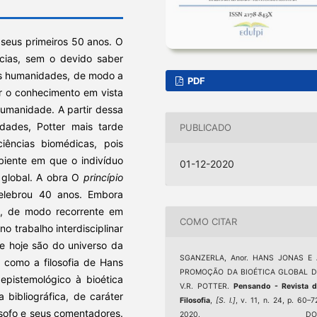
 seus primeiros 50 anos. O
cias, sem o devido saber
 as humanidades, de modo a
PDF
r o conhecimento em vista
umanidade. A partir dessa
idades, Potter mais tarde
PUBLICADO
ências biomédicas, pois
iente em que o indivíduo
01-12-2020
a global. A obra O
princípio
elebrou 40 anos. Embora
ca, de modo recorrente em
COMO CITAR
no trabalho interdisciplinar
ue hoje são do universo da
SGANZERLA, Anor. HANS JONAS E 
: como a filosofia de Hans
PROMOÇÃO DA BIOÉTICA GLOBAL D
epistemológico à bioética
V.R. POTTER.
Pensando - Revista 
 bibliográfica, de caráter
Filosofia
,
[S. l.]
, v. 11, n. 24, p. 60–7
lósofo e seus comentadores.
2020. DOI