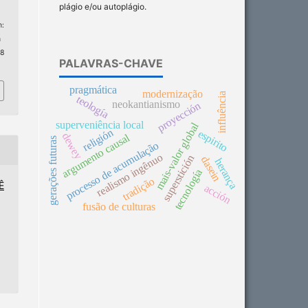
plágio e/ou autoplágio.
:
n
 8
PALAVRAS-CHAVE
pragmática
modernização
influência
teología
neokantianismo
proyección
superveniência local
mais-valor global
religión
espirito
dewey
argumento causal
gerações futuras
processo de acumulação
realismo ingênuo
superstición
dasein
herança
tecnología
tradição
Ê
acción
fusão de culturas