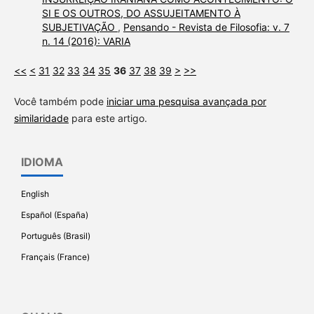
SI E OS OUTROS, DO ASSUJEITAMENTO À
SUBJETIVAÇÃO
,
Pensando - Revista de Filosofia: v. 7
n. 14 (2016): VARIA
<<
<
31
32
33
34
35
36
37
38
39
>
>>
Você também pode
iniciar uma pesquisa avançada por
similaridade
para este artigo.
IDIOMA
English
Español (España)
Português (Brasil)
Français (France)