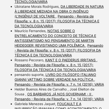
TECNOLOGIA/VARIA
Ubiratane Morais Rodrigues,
DA LIBERDADE IN NATURA
À LIBERDADE MEDIADA NA OBRA O INGÊNUO
(L’INGÉNU) DE VOLTAIRE
,
Pensando - Revista de
Filosofia: v. 8 n. 15 (2017): FILOSOFIA DA TÉCNICA E
DA TECNOLOGIA/VARIA
Maurício Fernandes,
NOTAS SOBRE O
ENTRELAÇAMENTO DO CONCEITO DE TÉCNICA E
ANTISSEMITISMO NO PENSAMENTO DE MARTIN
HEIDEGGER: REVISITANDO UMA POLÊMICA
,
Pensando
- Revista de Filosofia: v. 8 n. 15 (2017): FILOSOFIA DA
TÉCNICA E DA TECNOLOGIA/VARIA
Rossano Pecoraro,
KANT E O PAEDERUS IRRITANS
,
Pensando - Revista de Filosofia: v. 8 n. 15 (2017):
FILOSOFIA DA TÉCNICA E DA TECNOLOGIA/VARIA
pensando suporte,
LIVRO DO FILÓSOFO ITALIANO
GIANNI VATTIMO SOBRE VERDADE NA POLÍTICA
,
Pensando - Revista de Filosofia: v. 7 n. 14 (2016): VARIA
Helder Buenos Aires de Carvalho , José Elielton de
Sousa ,
OS BARBAROS JÁ NOS GOVERNAM! - II
,
Pensando - Revista de Filosofia: v. 7 n. 14 (2016): VARIA
Gabriela Menezes Jaquet,
FOUCAULT E A
INSURREIÇÃO IRANIANA COMO ACONTECIMENTO: O