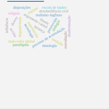
disposições
escola de baden
espirito
desobediência civil
religión
argumento causal
realismo ingênuo
dewey
modernização
proyección
disjuntivismo
dasein
influência
teología
superstición
tecnología
herança
processo de acumulação
acción
reavaliação
tradição
mais-valor global
paradigma
timología