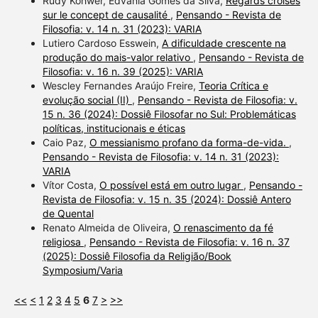
Rudy Kohwer, Edvania Gomes da Silva,
Regards croisés
sur le concept de causalité
,
Pensando - Revista de
Filosofia: v. 14 n. 31 (2023): VARIA
Lutiero Cardoso Esswein,
A dificuldade crescente na
produção do mais-valor relativo
,
Pensando - Revista de
Filosofia: v. 16 n. 39 (2025): VARIA
Wescley Fernandes Araújo Freire,
Teoria Crítica e
evolução social (II)
,
Pensando - Revista de Filosofia: v.
15 n. 36 (2024): Dossiê Filosofar no Sul: Problemáticas
políticas, institucionais e éticas
Caio Paz,
O messianismo profano da forma-de-vida.
,
Pensando - Revista de Filosofia: v. 14 n. 31 (2023):
VARIA
Vítor Costa,
O possível está em outro lugar
,
Pensando -
Revista de Filosofia: v. 15 n. 35 (2024): Dossiê Antero
de Quental
Renato Almeida de Oliveira,
O renascimento da fé
religiosa
,
Pensando - Revista de Filosofia: v. 16 n. 37
(2025): Dossiê Filosofia da Religião/Book
Symposium/Varia
<<
<
1
2
3
4
5
6
7
>
>>