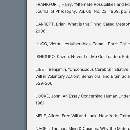
FRANKFURT, Harry. “Alternate Possibilities and Mo
Journal of Philosophy. Vol. 66, No. 23, 1969, pp.
GARRETT, Brian. What is this Thing Called Metap
2006.
HUGO, Victor. Les Misérables. Tome I. Paris: Galli
ISHIGURO, Kazuo. Never Let Me Go. London: Fabe
LIBET, Benjamin. “Unconscious Cerebral Initiative
Will in Voluntary Action”. Behavioral and Brain Sci
529-566.
LOCKE, John. An Essay Concerning Human Unders
1961.
MELE, Alfred. Free Will and Luck. New York: Oxfor
NAGEL, Thomas. Mind & Cosmos: Why the Materia