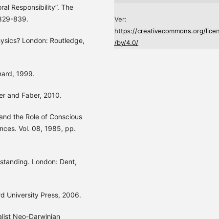
ral Responsibility”. The
 829-839.
Ver:
https://creativecommons.org/lice
hysics? London: Routledge,
/by/4.0/
mard, 1999.
r and Faber, 2010.
 and the Role of Conscious
ences. Vol. 08, 1985, pp.
tanding. London: Dent,
d University Press, 2006.
list Neo-Darwinian