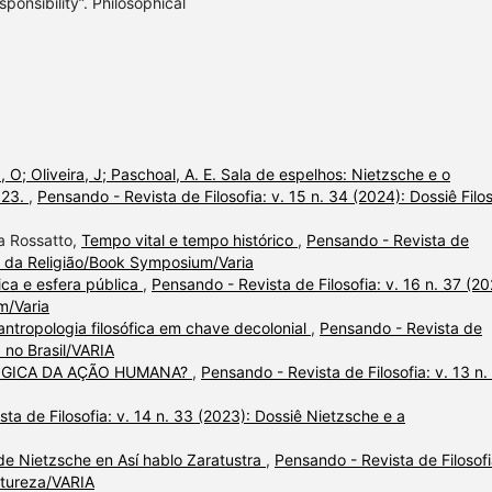
onsibility”. Philosophical
., O; Oliveira, J; Paschoal, A. E. Sala de espelhos: Nietzsche e o
2023.
,
Pensando - Revista de Filosofia: v. 15 n. 34 (2024): Dossiê Filos
a Rossatto,
Tempo vital e tempo histórico
,
Pensando - Revista de
fia da Religião/Book Symposium/Varia
tica e esfera pública
,
Pensando - Revista de Filosofia: v. 16 n. 37 (20
m/Varia
 antropologia filosófica em chave decolonial
,
Pensando - Revista de
a no Brasil/VARIA
ÓGICA DA AÇÃO HUMANA?
,
Pensando - Revista de Filosofia: v. 13 n.
ta de Filosofia: v. 14 n. 33 (2023): Dossiê Nietzsche e a
de Nietzsche en Así hablo Zaratustra
,
Pensando - Revista de Filosofi
atureza/VARIA