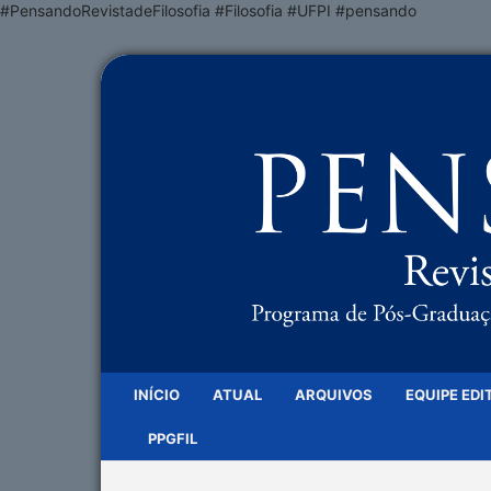
#PensandoRevistadeFilosofia #Filosofia #UFPI #pensando
INÍCIO
ATUAL
ARQUIVOS
EQUIPE EDI
PPGFIL