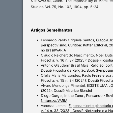
STRAWSON, Galen. “The Impossibility of Moral Resp
Studies. Vol. 75, No. 102, 1994, pp. 5-24.
Artigos Semelhantes
Leonardo Pablo Origuela Santos,
Giacoia Jr
perspectivismo. Curitiba: Kotter Editorial, 
no Brasil/VARIA
Cláudio Reichert do Nascimento, Noeli Dutr
Filosofia: v. 16 n. 37 (2025): Dossiê Filoso
Antônio Glaudenir Brasil Maia,
Religião, polí
Dossiê Filosofia da Religião/Book Symposiu
Ofélia Maria Marcondes,
Paulo Freire e sua
Filosofia: v. 15 n. 34 (2024): Dossiê Filosofi
Álvaro Mendonça Pimentel,
EXISTE UMA L
(2022): Dossiê Maurice Blondel
Diogo Gurgel,
In the Zone
,
Pensando - Revis
Natureza/VARIA
Vanessa Lemm ,
El pensamiento planetario 
v. 14 n. 33 (2023): Dossiê Nietzsche e a N