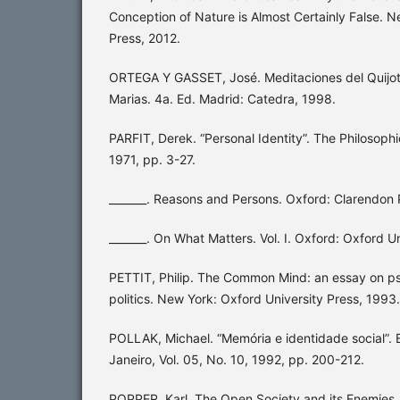
Conception of Nature is Almost Certainly False. N
Press, 2012.
ORTEGA Y GASSET, José. Meditaciones del Quijote
Marias. 4a. Ed. Madrid: Catedra, 1998.
PARFIT, Derek. “Personal Identity”. The Philosophic
1971, pp. 3-27.
_______. Reasons and Persons. Oxford: Clarendon 
_______. On What Matters. Vol. I. Oxford: Oxford Un
PETTIT, Philip. The Common Mind: an essay on ps
politics. New York: Oxford University Press, 1993.
POLLAK, Michael. “Memória e identidade social”. E
Janeiro, Vol. 05, No. 10, 1992, pp. 200-212.
POPPER, Karl. The Open Society and its Enemies. 