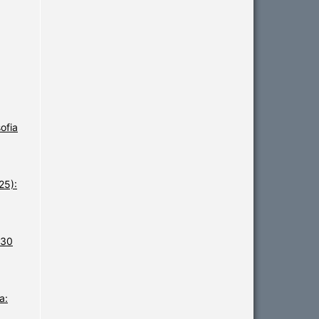
ofia
25):
 30
a: