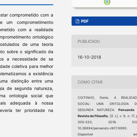
 estar comprometido com a
PDF
nte um comprometimento
ometido com a realidade
mprometimento ontológico
PUBLICADO
ostulados de uma teoria
nto sobre o significado da
16-10-2018
mos a necessidade de se
idade coletiva para melhor
blematizamos a existência
 uma distinção entre uma
COMO CITAR
gia de segunda natureza,
a ontologia social que
COITINHO, Denis. A REALIDAD
mais adequada à nossa
SOCIAL: UMA ONTOLOGIA D
deveria ter prioridade na
SEGUNDA NATUREZA.
Pensando 
Revista de Filosofia
,
[S. l.]
, v. 9, n. 17, 
305–333, 2018. DOI
10.26694/pensando.v9i17.6990.
Disponível em