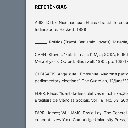
REFERÊNCIAS
ARISTOTLE. Nicomachean Ethics (Transl. Terence I
Indianapolis: Hackett, 1999.
_______. Politics (Transl. Benjamin Jowett). Mineol
CAHN, Steven. “Fatalism”. In: KIM, J; SOSA, E. (E
Metaphysics. Oxford: Blackwell, 1995, pp. 168-1
CHRISAFIS, Angelique. “Emmanuel Macron’s party s
parliamentary elections”. The Guardian, 12/june/2
EDER, Klaus. “Identidades coletivas e mobilização
Brasileira de Ciências Sociais. Vol. 18, No. 53, 20
FARR, James; WILLIAMS, David Lay. The General Wi
concept. New York: Cambridge University Press, 