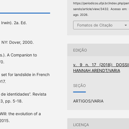
https://periodicos.ufpi.br/index.php/pe
sando/article/view/3432. Acesso em:
ago. 2026.
rwin). 2a. Ed.
Fomatos de Citação
a, NY: Dover, 2000.
EDIÇÃO
ds.). A Companion to
70.
v. 9 n. 17 (2018): DOSSI
HANNAH ARENDT/VARIA
et for landslide in French
017.
SEÇÃO
 de identidades”. Revista
03, pp. 5-18.
ARTIGOS/VARIA
ll: the evolution of a
2015.
LICENÇA