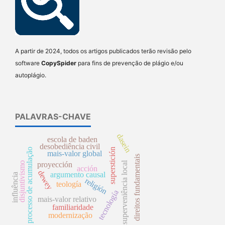
A partir de 2024, todos os artigos publicados terão revisão pelo
software
CopySpider
para fins de prevenção de plágio e/ou
autoplágio.
PALAVRAS-CHAVE
dasein
escola de baden
desobediência civil
processo de acumulação
superstición
mais-valor global
direitos fundamentais
superveniência local
proyección
disjuntivismo
acción
dewey
argumento causal
influência
religión
teología
tecnología
mais-valor relativo
familiaridade
modernização