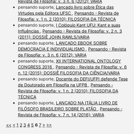
Revista de Filosofia: v. 3 n. 6 (2012): VARIA
pensando suporte,
Lançado livro sobre Ética das
Virtudes pela Editora UFSC
,
Pensando - Revista de
Filosofia: v. 1 n. 2 (2010): FILOSOFIA DA TÉCNICA
pensando suporte,
I Colóquio Kant UFU: Kant e suas
Influências
,
Pensando - Revista de Filosofia: v. 2 n. 3
(2011): DOSSIÊ JOHN RAWLS/VARIA
pensando suporte,
LANÇADO EBOOK SOBRE
DEMOCRACIA E INDIVIDUALISMO
,
Pensando - Revista
de Filosofia: v. 3 n. 6 (2012): VARIA
pensando suporte,
XII INTERNATIONAL ONTOLOGY
CONGRESS 2016
,
Pensando - Revista de Filosofia: v. 6
n. 12 (2015): DOSSIÊ FILOSOFIA DA CIÊNCIA/VARIA
pensando suporte,
Docente do DEFI/UFPI defende Tese
de Doutorado em Filosofia na UFPB
,
Pensando -
Revista de Filosofia: v. 1 n. 2 (2010): FILOSOFIA DA
TÉCNICA
pensando suporte,
LANÇADO NA ITÁLIA LIVRO DE
FILÓSOFO BRASILEIRO SOBRE PLATÃO
,
Pensando -
Revista de Filosofia: v. 7 n. 14 (2016): VARIA
<<
<
1
2
3
4
5
6
7
>
>>