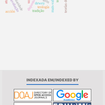
disjuntivismo
familiaridade
reavaliação
dewey
teología
tradição
acción
INDEXADA EM/INDEXED BY