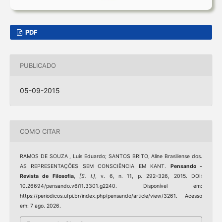
PDF
PUBLICADO
05-09-2015
COMO CITAR
RAMOS DE SOUZA , Luís Eduardo; SANTOS BRITO, Aline Brasiliense dos.
AS REPRESENTAÇÕES SEM CONSCIÊNCIA EM KANT.
Pensando -
Revista de Filosofia
,
[S. l.]
, v. 6, n. 11, p. 292–326, 2015. DOI:
10.26694/pensando.v6i11.3301.g2240. Disponível em:
https://periodicos.ufpi.br/index.php/pensando/article/view/3261. Acesso
em: 7 ago. 2026.