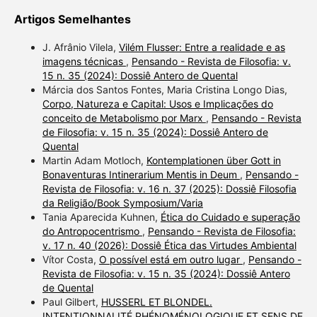
Artigos Semelhantes
J. Afrânio Vilela,
Vilém Flusser: Entre a realidade e as
imagens técnicas
,
Pensando - Revista de Filosofia: v.
15 n. 35 (2024): Dossiê Antero de Quental
Márcia dos Santos Fontes, Maria Cristina Longo Dias,
Corpo, Natureza e Capital: Usos e Implicações do
conceito de Metabolismo por Marx
,
Pensando - Revista
de Filosofia: v. 15 n. 35 (2024): Dossiê Antero de
Quental
Martin Adam Motloch,
Kontemplationen über Gott in
Bonaventuras Intinerarium Mentis in Deum
,
Pensando -
Revista de Filosofia: v. 16 n. 37 (2025): Dossiê Filosofia
da Religião/Book Symposium/Varia
Tania Aparecida Kuhnen,
Ética do Cuidado e superação
do Antropocentrismo
,
Pensando - Revista de Filosofia:
v. 17 n. 40 (2026): Dossiê Ética das Virtudes Ambiental
Vítor Costa,
O possível está em outro lugar
,
Pensando -
Revista de Filosofia: v. 15 n. 35 (2024): Dossiê Antero
de Quental
Paul Gilbert,
HUSSERL ET BLONDEL.
INTENTIONNALITÉ PHÉNOMÉNOLOGIQUE ET SENS DE