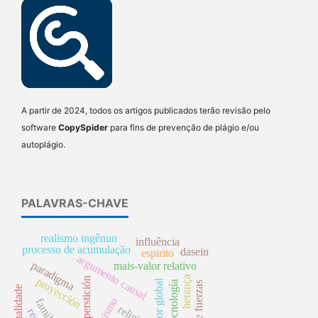
A partir de 2024, todos os artigos publicados terão revisão pelo
software
CopySpider
para fins de prevenção de plágio e/ou
autoplágio.
PALAVRAS-CHAVE
realismo ingênuo
influência
processo de acumulação
dasein
espirito
argumento causal
paradigma
mais-valor relativo
herança
proyección
superstición
mais-valor global
tecnología
teorías de fuerzas
atualidade
religión