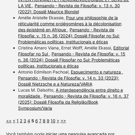
LA VIE
,
Pensando - Revista de Filosofia: v. 13 n. 30
(2022): Dossiê Maurice Blondel
Amélie Aristelle Ekassie,
Pour une philosophie de la
réticularité comme prolégomènes à la décolonisation
des épistémè en Afrique
,
Pensando - Revista de
Filosofia: v. 15 n. 36 (2024): Dossiê Filosofar no Sul:
Problemáticas políticas, institucionais e éticas
Cristina Amaro Viana, Ernst Wolff, Amélie Ekassi,
Editorial
Filosofar no Sul
,
Pensando - Revista de Filosofia: v. 15
n. 36 (2024): Dossiê Filosofar no Sul: Problemáticas
políticas, institucionais e éticas
Antonio Edmilson Pachoal,
Esquecimento e natureza
,
Pensando - Revista de Filosofia: v. 14 n. 33 (2023):
Dossiê Nietzsche e a Natureza/VARIA
Lucas M. Dalsotto,
A interdependência entre direito e
moralidade
,
Pensando - Revista de Filosofia: v. 16 n. 37
(2025): Dossiê Filosofia da Religião/Book
Symposium/Varia
<<
<
1
2
3
4
5
6
7
8
9
10
>
>>
Você também pode
iniciar uma pesquisa avançada por