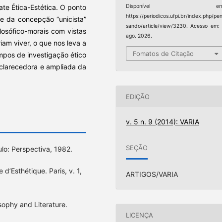
e Ética-Estética. O ponto
Disponível em
https://periodicos.ufpi.br/index.php/pe
e da concepção “unicista”
sando/article/view/3230. Acesso em:
losófico-morais com vistas
ago. 2026.
am viver, o que nos leva a
Fomatos de Citação
mpos de investigação ético
clarecedora e ampliada da
EDIÇÃO
v. 5 n. 9 (2014): VARIA
SEÇÃO
lo: Perspectiva, 1982.
d’Esthétique. Paris, v. 1,
ARTIGOS/VARIA
ophy and Literature.
LICENÇA