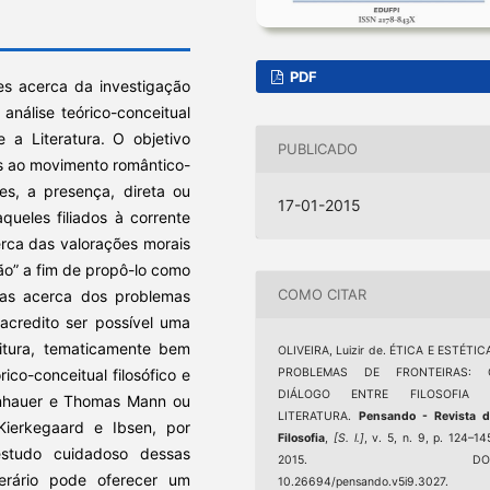
PDF
es acerca da investigação
análise teórico-conceitual
e a Literatura. O objetivo
PUBLICADO
dos ao movimento romântico-
es, a presença, direta ou
17-01-2015
aqueles filiados à corrente
erca das valorações morais
ão” a fim de propô-lo como
COMO CITAR
tas acerca dos problemas
 acredito ser possível uma
itura, tematicamente bem
OLIVEIRA, Luizir de. ÉTICA E ESTÉTIC
ico-conceitual filosófico e
PROBLEMAS DE FRONTEIRAS: 
DIÁLOGO ENTRE FILOSOFIA 
penhauer e Thomas Mann ou
LITERATURA.
Pensando - Revista 
Kierkegaard e Ibsen, por
Filosofia
,
[S. l.]
, v. 5, n. 9, p. 124–14
studo cuidadoso dessas
2015. DOI
iterário pode oferecer um
10.26694/pensando.v5i9.3027.