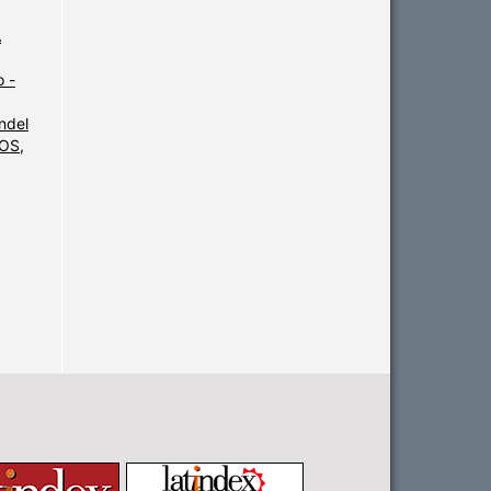
A
 -
ndel
OS,