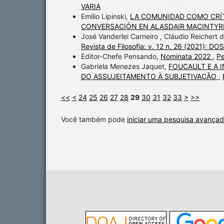
VARIA
Emilio Lipinski,
LA COMUNIDAD COMO CRÍTI
CONVERSACIÓN EN ALASDAIR MACINTY
José Vanderlei Carneiro , Cláudio Reichert
Revista de Filosofia: v. 12 n. 26 (2021): 
Editor-Chefe Pensando,
Nominata 2022
,
Pe
Gabriela Menezes Jaquet,
FOUCAULT E A 
DO ASSUJEITAMENTO À SUBJETIVAÇÃO
,
<<
<
24
25
26
27
28
29
30
31
32
33
>
>>
Você também pode
iniciar uma pesquisa avançad