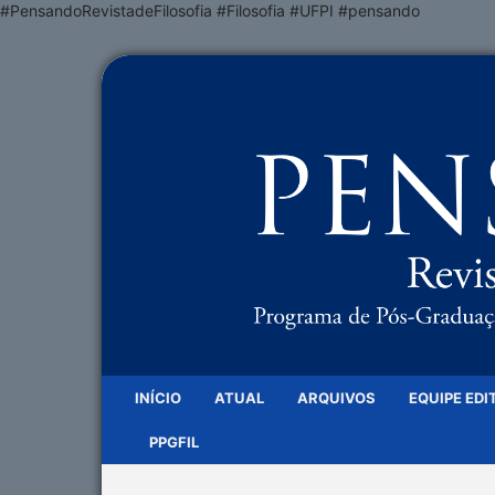
#PensandoRevistadeFilosofia #Filosofia #UFPI #pensando
INÍCIO
ATUAL
ARQUIVOS
EQUIPE EDI
PPGFIL