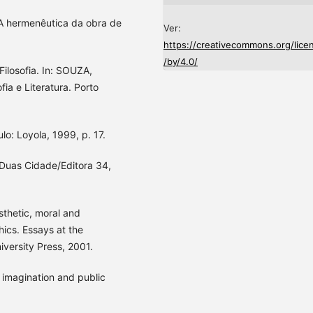
 A hermenêutica da obra de
Ver:
https://creativecommons.org/lice
/by/4.0/
ilosofia. In: SOUZA,
ia e Literatura. Porto
lo: Loyola, 1999, p. 17.
Duas Cidade/Editora 34,
sthetic, moral and
hics. Essays at the
versity Press, 2001.
y imagination and public