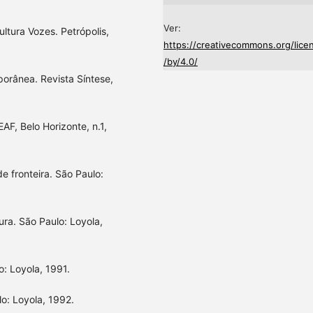
Ver:
ltura Vozes. Petrópolis,
https://creativecommons.org/lice
/by/4.0/
orânea. Revista Síntese,
AF, Belo Horizonte, n.1,
de fronteira. São Paulo:
tura. São Paulo: Loyola,
o: Loyola, 1991.
lo: Loyola, 1992.