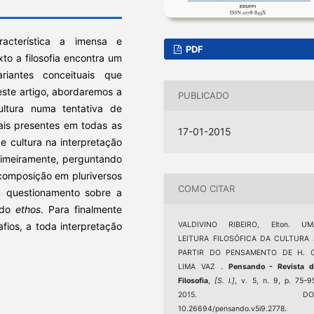
cterística a imensa e
PDF
xto a filosofia encontra um
riantes conceituais que
Neste artigo, abordaremos a
PUBLICADO
cultura numa tentativa de
tuais presentes em todas as
17-01-2015
e cultura na interpretação
Primeiramente, perguntando
a composição em pluriversos
COMO CITAR
m questionamento sobre a
o do
ethos
. Para finalmente
ios, a toda interpretação
VALDIVINO RIBEIRO, Elton. UM
LEITURA FILOSÓFICA DA CULTURA 
PARTIR DO PENSAMENTO DE H. C
LIMA VAZ .
Pensando - Revista d
Filosofia
,
[S. l.]
, v. 5, n. 9, p. 75–9
2015. DOI
10.26694/pensando.v5i9.2778.