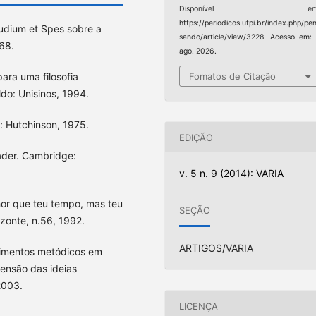
Disponível em
https://periodicos.ufpi.br/index.php/pe
udium et Spes sobre a
sando/article/view/3228. Acesso em:
968.
ago. 2026.
a uma filosofia
Fomatos de Citação
ldo: Unisinos, 1994.
: Hutchinson, 1975.
EDIÇÃO
eader. Cambridge:
v. 5 n. 9 (2014): VARIA
hor que teu tempo, mas teu
SEÇÃO
zonte, n.56, 1992.
ARTIGOS/VARIA
imentos metódicos em
eensão das ideias
 2003.
LICENÇA