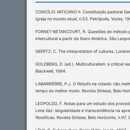
CONCÍLIO VATICANO II. Constituição pastoral Ga
Igreja no mundo atual, n.53. Petrópolis, Vozes, 1
FORNET-BETANCOURT, R. Questões de método par
intercultural a partir da Ibero-América. São Leopo
GEERTZ, C. The interpretation of cultures. London
GOLDBERG, D. (ed.). Multiculturalism: a critical r
Blackwell, 1994.
LABARRIÉRRE, P.J. O filósofo na cidade: não mel
tempo do melhor modo. Revista Síntese, Belo Hori
LEOPOLDO, F. Notas para um estudo dos proced
Lima Vaz: singularidade e transcendência na apr
filosóficas. Revista Síntese, Belo Horizonte, n.97,