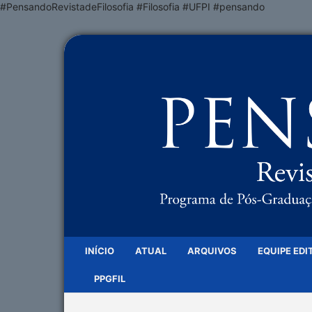
#PensandoRevistadeFilosofia #Filosofia #UFPI #pensando
INÍCIO
ATUAL
ARQUIVOS
EQUIPE EDI
PPGFIL