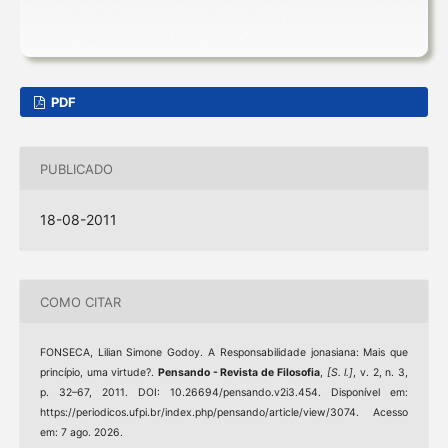
PDF
PUBLICADO
18-08-2011
COMO CITAR
FONSECA, Lilian Simone Godoy. A Responsabilidade jonasiana: Mais que
princípio, uma virtude?.
Pensando - Revista de Filosofia
,
[S. l.]
, v. 2, n. 3,
p. 32–67, 2011. DOI: 10.26694/pensando.v2i3.454. Disponível em:
https://periodicos.ufpi.br/index.php/pensando/article/view/3074. Acesso
em: 7 ago. 2026.