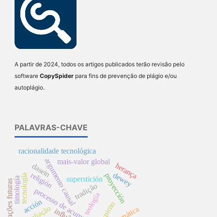
A partir de 2024, todos os artigos publicados terão revisão pelo
software
CopySpider
para fins de prevenção de plágio e/ou
autoplágio.
PALAVRAS-CHAVE
racionalidade tecnológica
argumento causal
mais-valor global
herança
dasein
dewey
religión
proyección
tecnología
superstición
timología
gerações futuras
tradição
processo de acumulação
teología
acción
espirito
reavaliação
pragmática