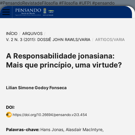
#PensandoRevistadeFilosofia #Filosofia #UFPI #pensando
INÍCIO
/
ARQUIVOS
/
V. 2 N. 3 (2011): DOSSIÊ JOHN RAWLS/VARIA
/
ARTIGOS/VARIA
A Responsabilidade jonasiana:
Mais que princípio, uma virtude?
Lilian Simone Godoy Fonseca
DOI:
https://doi.org/10.26694/pensando.v2i3.454
Palavras-chave:
Hans Jonas, Alasdair MacIntyre,