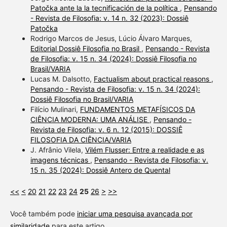
Patočka ante la la tecnificación de la política
,
Pensando
- Revista de Filosofia: v. 14 n. 32 (2023): Dossiê
Patočka
Rodrigo Marcos de Jesus, Lúcio Álvaro Marques,
Editorial Dossiê Filosofia no Brasil
,
Pensando - Revista
de Filosofia: v. 15 n. 34 (2024): Dossiê Filosofia no
Brasil/VARIA
Lucas M. Dalsotto,
Factualism about practical reasons
,
Pensando - Revista de Filosofia: v. 15 n. 34 (2024):
Dossiê Filosofia no Brasil/VARIA
Filício Mulinari,
FUNDAMENTOS METAFÍSICOS DA
CIÊNCIA MODERNA: UMA ANÁLISE
,
Pensando -
Revista de Filosofia: v. 6 n. 12 (2015): DOSSIÊ
FILOSOFIA DA CIÊNCIA/VARIA
J. Afrânio Vilela,
Vilém Flusser: Entre a realidade e as
imagens técnicas
,
Pensando - Revista de Filosofia: v.
15 n. 35 (2024): Dossiê Antero de Quental
<<
<
20
21
22
23
24
25
26
>
>>
Você também pode
iniciar uma pesquisa avançada por
similaridade
para este artigo.