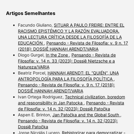
Artigos Semelhantes
Facundo Giuliano,
SITUAR A PAULO FREIRE: ENTRE EL
RACISMO EPISTÉMICO Y LA RAZÓN EVALUADORA.
UNA LECTURA CRÍTICA DESDE LA FILOSOFÍA DE LA
EDUCACIÓN
,
Pensando - Revista de Filosofia: v. 9 n. 17
(2018): DOSSIÊ HANNAH ARENDT/VARIA
Diogo Gurgel,
In the Zone
,
Pensando - Revista de
Filosofia: v. 14 n. 33 (2023): Dossiê Nietzsche e a
Natureza/VARIA
Beatriz Porcel,
HANNAH ARENDT: EL “QUIÉN”, UNA
ANTROPOLOGÍA PARA LA FILOSOFÍA POLÍTICA
,
Pensando - Revista de Filosofia: v. 9 n. 17 (2018):
DOSSIÊ HANNAH ARENDT/VARIA
Ivan Ortega Rodriguez,
Technical civilization, boredom
and responsibility in Jan Patocka
,
Pensando - Revista
de Filosofia: v. 14 n. 32 (2023): Dossiê Patočka
Aspen E. Brinton,
Jan Patočka and the Global South
,
Pensando - Revista de Filosofia: v. 14 n. 32 (2023):
Dossiê Patočka
Jorge Nicolás Lucero,
Rehistorizar para democratizar -