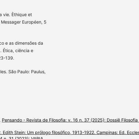
a vie. Èthique et
Le Messager Européen, 5
ico e as dimensões da
 Ética, ciência e
23-139.
les. São Paulo: Paulus,
,
Pensando - Revista de Filosofia: v. 16 n. 37 (2025): Dossiê Filosofia
 Edith Stein: Um prólogo filosófico, 1913-1922. Campinas: Ed. Eccles
14 n. 31 (2023): VARIA