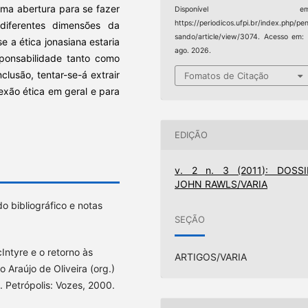
 uma abertura para se fazer
Disponível em
https://periodicos.ufpi.br/index.php/pe
iferentes dimensões da
sando/article/view/3074. Acesso em:
e a ética jonasiana estaria
ago. 2026.
onsabilidade tanto como
clusão, tentar-se-á extrair
Fomatos de Citação
exão ética em geral e para
EDIÇÃO
v. 2 n. 3 (2011): DOSSI
JOHN RAWLS/VARIA
 bibliográfico e notas
SEÇÃO
ntyre e o retorno às
ARTIGOS/VARIA
 Araújo de Oliveira (org.)
 Petrópolis: Vozes, 2000.