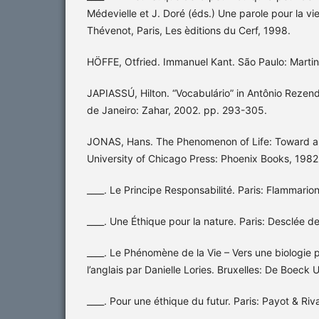
Médevielle et J. Doré (éds.) Une parole pour la v
Thévenot, Paris, Les èditions du Cerf, 1998.
HÖFFE, Otfried. Immanuel Kant. São Paulo: Martin
JAPIASSÚ, Hilton. “Vocabulário” in Antônio Rezende
de Janeiro: Zahar, 2002. pp. 293-305.
JONAS, Hans. The Phenomenon of Life: Toward a P
University of Chicago Press: Phoenix Books, 1982
____. Le Principe Responsabilité. Paris: Flammario
____. Une Éthique pour la nature. Paris: Desclée 
____. Le Phénomène de la Vie – Vers une biologie 
l’anglais par Danielle Lories. Bruxelles: De Boeck U
____. Pour une éthique du futur. Paris: Payot & Ri