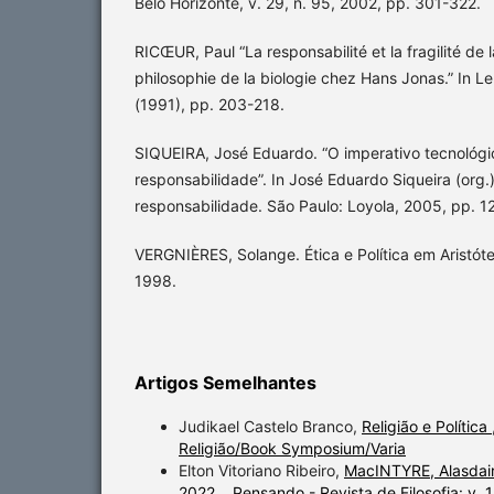
Belo Horizonte, v. 29, n. 95, 2002, pp. 301-322.
RICŒUR, Paul “La responsabilité et la fragilité de l
philosophie de la biologie chez Hans Jonas.” In 
(1991), pp. 203-218.
SIQUEIRA, José Eduardo. “O imperativo tecnológ
responsabilidade”. In José Eduardo Siqueira (org.).
responsabilidade. São Paulo: Loyola, 2005, pp. 1
VERGNIÈRES, Solange. Ética e Política em Aristóte
1998.
Artigos Semelhantes
Judikael Castelo Branco,
Religião e Política
Religião/Book Symposium/Varia
Elton Vitoriano Ribeiro,
MacINTYRE, Alasdair.
2022.
,
Pensando - Revista de Filosofia: v. 