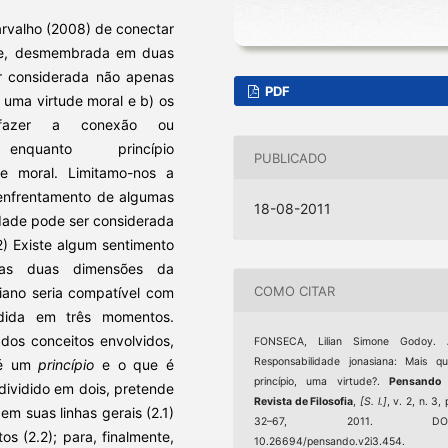
arvalho (2008) de conectar
tyre, desmembrada em duas
er considerada não apenas
PDF
uma virtude moral e b) os
 fazer a conexão ou
nquanto princípio
PUBLICADO
e moral. Limitamo-nos a
o enfrentamento de algumas
18-08-2011
lidade pode ser considerada
) Existe algum sentimento
sas duas dimensões da
COMO CITAR
siano seria compatível com
idida em três momentos.
 dos conceitos envolvidos,
FONSECA, Lilian Simone Godoy. 
Responsabilidade jonasiana: Mais q
 é um
princípio
e o que é
princípio, uma virtude?.
Pensando 
ividido em dois, pretende
Revista de Filosofia
,
[S. l.]
, v. 2, n. 3, 
em suas linhas gerais (2.1)
32–67, 2011. DOI
os (2.2); para, finalmente,
10.26694/pensando.v2i3.454.