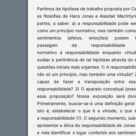
Partimos da hipótese de trabalho proposta por C
as filosofias de Hans Jonas e Alasdair MacIn
partes, a saber: a) a responsabilidade pode s
como um princípio normativo, mas também como 
sentimentos (afetos, emoções) podem
passagem
da
responsabilidade e
normativo
à
responsabilidade enquanto virtud
avaliar a pertinência de tal hipótese através d
questões iniciais mais urgentes: 1) A responsabi
não só um princípio, mas também uma virtude? 2
capaz de fazer a transposição entre es
responsabilidade? 3) O aparato conceitual jona
essa proposição? Nossa exposição será div
Primeiramente, buscar-se-á uma definição geral
isto é, estabelecer o que é a
virtude
, o que
a
responsabilidade
(1). O segundo momento, subd
apresentar a ética da responsabilidade de Jonas 
e nela identificar o lugar conferido aos sentiment