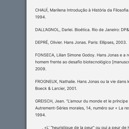
CHAUÍ, Marilena Introdução à História da Filosofia.
1994.
DALL’AGNOL, Darlei. Bioética. Rio de Janeiro: DP
DEPRÉ, Olivier. Hans Jonas. Paris: Ellipses, 2003.
FONSECA, Lilian Simone Godoy. Hans Jonas e a r
homem frente ao desafio biotecnológico [manuscr
2009.
FROGNEUX, Nathalie. Hans Jonas ou la vie dans l
Boeck & Larcier, 2001.
GREISCH, Jean. “L’amour du monde et le príncipe r
Autrement-Séries morales, 14, numéro sur « La res
1994.
____. «L’ “heuristique de la peur” ou qui a peur de