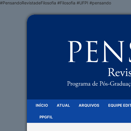
#PensandoRevistadeFilosofia #Filosofia #UFPI #pensando
INÍCIO
ATUAL
ARQUIVOS
EQUIPE EDI
PPGFIL