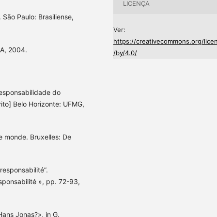
LICENÇA
 São Paulo: Brasiliense,
Ver:
https://creativecommons.org/lice
&A, 2004.
/by/4.0/
esponsabilidade do
ito] Belo Horizonte: UFMG,
e monde. Bruxelles: De
esponsabilité”.
ponsabilité », pp. 72-93,
 Hans Jonas?», in G.