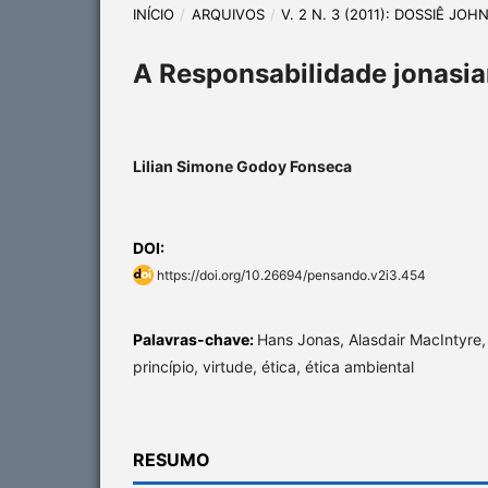
INÍCIO
/
ARQUIVOS
/
V. 2 N. 3 (2011): DOSSIÊ JO
A Responsabilidade jonasia
Lilian Simone Godoy Fonseca
DOI:
https://doi.org/10.26694/pensando.v2i3.454
Palavras-chave:
Hans Jonas, Alasdair MacIntyre,
princípio, virtude, ética, ética ambiental
RESUMO