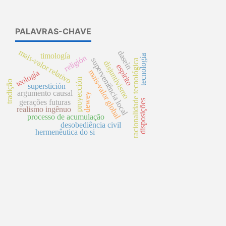
PALAVRAS-CHAVE
mais-valor relativo
dasein
timología
tecnología
religión
superveniência local
racionalidade tecnológica
disjuntivismo
espirito
mais-valor global
teología
proyección
tradição
superstición
argumento causal
dewey
gerações futuras
disposições
realismo ingênuo
processo de acumulação
desobediência civil
hermenêutica do si