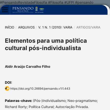
#PensandoRevistadeFilosofia #Filosofia #UFPI #pensando
INÍCIO
/
ARQUIVOS
/
V. 1 N. 1 (2010): VARIA
/
ARTIGOS/VARIA
Elementos para uma política
cultural pós-individualista
Aldir Araújo Carvalho Filho
DOI:
https://doi.org/10.26694/pensando.v1i1.443
Palavras-chave:
(Pós-)Individualismo; Neo-pragmatismo;
Richard Rorty; Política Cultural; Autocriação Privada.