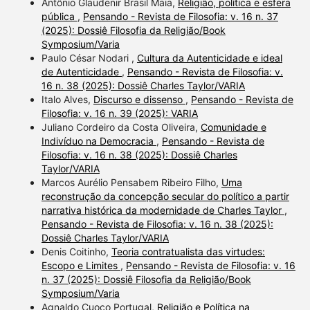
Antônio Glaudenir Brasil Maia,
Religião, política e esfera
pública
,
Pensando - Revista de Filosofia: v. 16 n. 37
(2025): Dossiê Filosofia da Religião/Book
Symposium/Varia
Paulo César Nodari ,
Cultura da Autenticidade e ideal
de Autenticidade
,
Pensando - Revista de Filosofia: v.
16 n. 38 (2025): Dossiê Charles Taylor/VARIA
Italo Alves,
Discurso e dissenso
,
Pensando - Revista de
Filosofia: v. 16 n. 39 (2025): VARIA
Juliano Cordeiro da Costa Oliveira,
Comunidade e
Indivíduo na Democracia
,
Pensando - Revista de
Filosofia: v. 16 n. 38 (2025): Dossiê Charles
Taylor/VARIA
Marcos Aurélio Pensabem Ribeiro Filho,
Uma
reconstrução da concepção secular do político a partir
narrativa histórica da modernidade de Charles Taylor
,
Pensando - Revista de Filosofia: v. 16 n. 38 (2025):
Dossiê Charles Taylor/VARIA
Denis Coitinho,
Teoria contratualista das virtudes:
Escopo e Limites
,
Pensando - Revista de Filosofia: v. 16
n. 37 (2025): Dossiê Filosofia da Religião/Book
Symposium/Varia
Agnaldo Cuoco Portugal,
Religião e Política na