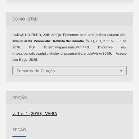
COMO CITAR
CARVALHO FILHO, Aldir Araújo. Elementos para uma política cultural pós-
individualista.
Pensando - Revista de Filosofia
,
[S. l.]
, v. 1, n. 1, p. 86–102,
2010. DOI: 10.26694/pensando.v1i1.443. Disponível em:
https://periodicos.ufpi.br/index.php/pensando/article/view/3039. Acesso
em: 8 ago. 2026.
Fomatos de Citação
EDIÇÃO
v. 1 n. 1 (2010): VARIA
SEÇÃO