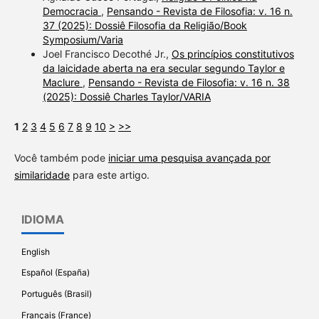
Democracia
,
Pensando - Revista de Filosofia: v. 16 n.
37 (2025): Dossiê Filosofia da Religião/Book
Symposium/Varia
Joel Francisco Decothé Jr.,
Os princípios constitutivos
da laicidade aberta na era secular segundo Taylor e
Maclure
,
Pensando - Revista de Filosofia: v. 16 n. 38
(2025): Dossiê Charles Taylor/VARIA
1
2
3
4
5
6
7
8
9
10
>
>>
Você também pode
iniciar uma pesquisa avançada por
similaridade
para este artigo.
IDIOMA
English
Español (España)
Português (Brasil)
Français (France)