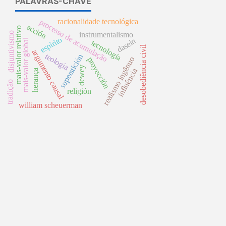
PALAVRAS-CHAVE
racionalidade tecnológica
processo de acumulação
acción
mais-valor relativo
disjuntivismo
instrumentalismo
espirito
dasein
mais-valor global
tecnología
desobediência civil
argumento causal
teología
superstición
realismo ingênuo
proyección
dewey
influência
herança
tradição
religión
william scheuerman