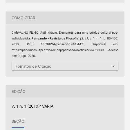
COMO CITAR
CARVALHO FILHO, Aldir Araújo. Elementos para uma política cultural pós-
individualista.
Pensando - Revista de Filosofia
,
[S. l.]
, v. 1, n. 1, p. 86–102,
2010. DOI: 10.26694/pensando.v1i1.443. Disponível em:
https://periodicos.ufpi.br/index.php/pensando/article/view/3039. Acesso
em: 9 ago. 2026.
Fomatos de Citação
EDIÇÃO
v. 1 n. 1 (2010): VARIA
SEÇÃO