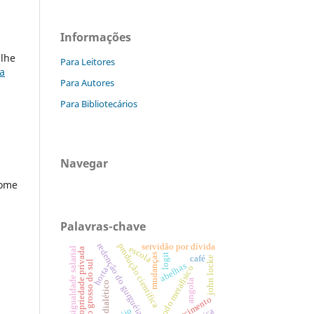
Informações
ilhe
Para Leitores
a
Para Autores
Para Bibliotecários
Navegar
nome
Palavras-chave
produção científica
redenção do gurguéia
servidão por dívida
escola
desigualdade salarial
propriedade privada
logit
mudanças
café
john locke
mato grosso do sul
abelhas
método metafísico
horta
angola
método dialético
crescimento