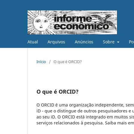
Atual
Arquivos
Anúncios
Sobre
Po
Início
/
O que é ORCID?
O que é ORCID?
O ORCID é uma organização independente, sem fi
iD - que o distingue de outros pesquisadores e
ao seu iD. O ORCID está integrado em muitos sis
serviços relacionados à pesquisa. Saiba mais e