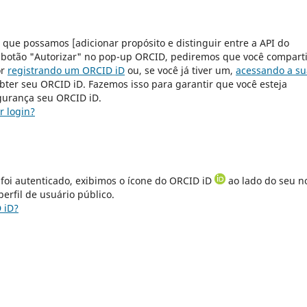
 que possamos [adicionar propósito e distinguir entre a API do
o botão "Autorizar" no pop-up ORCID, pediremos que você compart
or
registrando um ORCID iD
ou, se você já tiver um,
acessando a su
ter seu ORCID iD. Fazemos isso para garantir que você esteja
gurança seu ORCID iD.
r login?
 foi autenticado, exibimos o ícone do ORCID iD
ao lado do seu 
erfil de usuário público.
 iD?