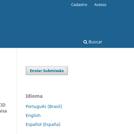
Cadastro
Acesso
Buscar
Enviar Submissão
Idioma
CID
Português (Brasil)
uisa
English
Español (España)