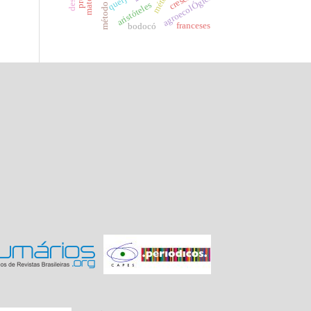
queijo
agroecolÓgica
aristóteles
franceses
bodocó