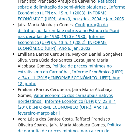
Francisco Prancacio Araújo de Carvalho,
Reflexões
sobre a delimitação do semi-árido piauiense
,
Informe
Econômico (UFPI): v. 15 n. 1 (2003): INFORME
ECONÔMICO (UFPI), Ano 9, nov./dez. 2004 e jan. 2005
Jaíra Maria Alcobaça Gomes,
Configuração da
distribuição da renda e pobreza no Estado do Piauí
nas décadas de 1960, 1970 e 1980
,
Informe
Econômico (UFPI): v. 13 n. 1 (2002): INFORME
ECONÔMICO (UFPI), Ano 6, jan. 2002
Emiliana Barros Cerqueira, Maykon Daniel Gonçalves
Silva, Vera Lúcia dos Santos Costa, Jaíra Maria
Alcobaça Gomes,
Política de preços mínimos no
extrativismo da Carnaúba
,
Informe Econômico (UFPI):
v. 34 n. 1 (2015): INFORME ECONÔMICO (UFPI), Ano
18, junho
Emiliano Barros Cerqueira, Jaíra Maria Alcobaça
Gomes,
Valor econômico dos carnaubais nativos
nordestinos
,
Informe Econômico (UFPI): v. 23 n. 1
(2010): INFORME ECONÔMICO (UFPI), Ano 13,
fevereiro-março-abril
Vera Lúcia dos Santos Costa, ´Taffarel Francisco
Oliveira Soares, Jaíra Maria Alcobaça Gomes,
Política
de garantia de preços mínimos para a cera de