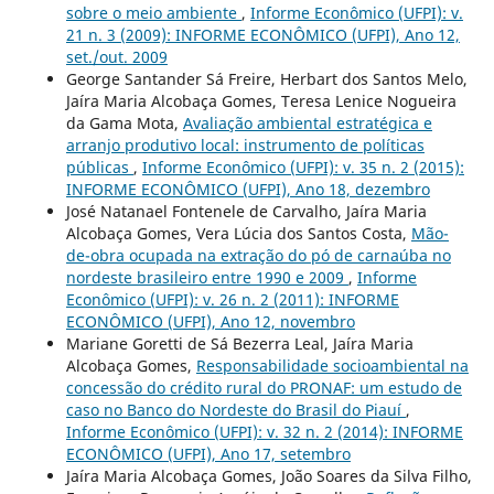
sobre o meio ambiente
,
Informe Econômico (UFPI): v.
21 n. 3 (2009): INFORME ECONÔMICO (UFPI), Ano 12,
set./out. 2009
George Santander Sá Freire, Herbart dos Santos Melo,
Jaíra Maria Alcobaça Gomes, Teresa Lenice Nogueira
da Gama Mota,
Avaliação ambiental estratégica e
arranjo produtivo local: instrumento de políticas
públicas
,
Informe Econômico (UFPI): v. 35 n. 2 (2015):
INFORME ECONÔMICO (UFPI), Ano 18, dezembro
José Natanael Fontenele de Carvalho, Jaíra Maria
Alcobaça Gomes, Vera Lúcia dos Santos Costa,
Mão-
de-obra ocupada na extração do pó de carnaúba no
nordeste brasileiro entre 1990 e 2009
,
Informe
Econômico (UFPI): v. 26 n. 2 (2011): INFORME
ECONÔMICO (UFPI), Ano 12, novembro
Mariane Goretti de Sá Bezerra Leal, Jaíra Maria
Alcobaça Gomes,
Responsabilidade socioambiental na
concessão do crédito rural do PRONAF: um estudo de
caso no Banco do Nordeste do Brasil do Piauí
,
Informe Econômico (UFPI): v. 32 n. 2 (2014): INFORME
ECONÔMICO (UFPI), Ano 17, setembro
Jaíra Maria Alcobaça Gomes, João Soares da Silva Filho,