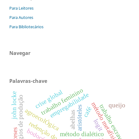
Para Leitores
Para Autores
Para Bibliotecários
Navegar
Palavras-chave
trabalho feminino
crise global
empregabilidade
john locke
estágios de produção
método metafísico
queijo
trabalho escravo
aristóteles
café
agroecolÓgica
abelhas
logit
redenção do gurguéia
bodocó
método dialético