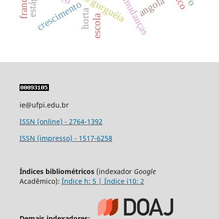
franceses
angola
mudanças
crescimento
horta
escola
ie@ufpi.edu.br
ISSN (online) - 2764-1392
ISSN (impresso) - 1517-6258
Índices bibliométricos
(indexador
Google
Acadêmico):
Índice h: 5 | Índice i10: 2
Demais indexadores: