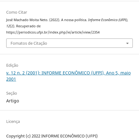
Como Citar
José Machado Moita Neto. (2022). A nossa política.
Informe Econômico (UFPI)
,
12
(2). Recuperado de
https://periodicos.ufpi.br/index.php/ie/article/view/2354
Fomatos de Citação
Edição
v. 12 n. 2 (2001): INFORME ECONÔMICO (UFPI), Ano 5, maio
2001
Seção
Artigo
Licença
Copyright (c) 2022 INFORME ECONÔMICO (UFPI)