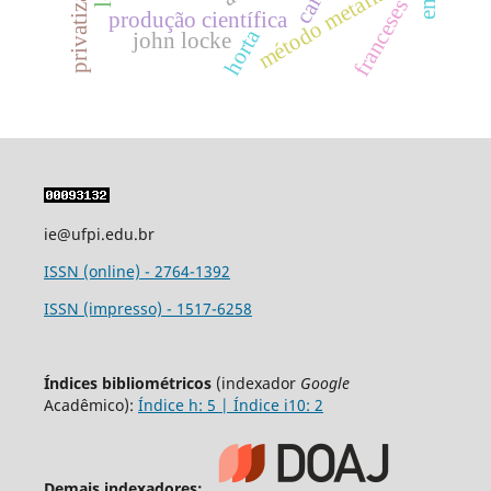
privatização
método metafísico
café
franceses
produção científica
horta
john locke
ie@ufpi.edu.br
ISSN (online) - 2764-1392
ISSN (impresso) - 1517-6258
Índices bibliométricos
(indexador
Google
Acadêmico):
Índice h: 5 | Índice i10: 2
Demais indexadores: