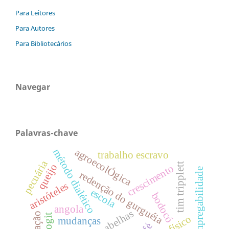
Para Leitores
Para Autores
Para Bibliotecários
Navegar
Palavras-chave
agroecolÓgica
método dialético
trabalho escravo
pecuária
tim tripplett
queijo
crescimento
empregabilidade
redenção do gurguéia
aristóteles
escola
bodocó
angola
abelhas
logit
mudanças