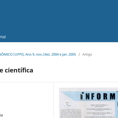
rtal
ÔMICO (UFPI), Ano 9, nov./dez. 2004 e jan. 2005
/
Artigo
 científica
ia