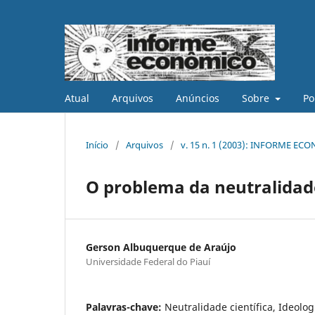
Atual
Arquivos
Anúncios
Sobre
Po
Início
/
Arquivos
/
v. 15 n. 1 (2003): INFORME ECON
O problema da neutralidade
Gerson Albuquerque de Araújo
Universidade Federal do Piauí
Palavras-chave:
Neutralidade científica, Ideolog