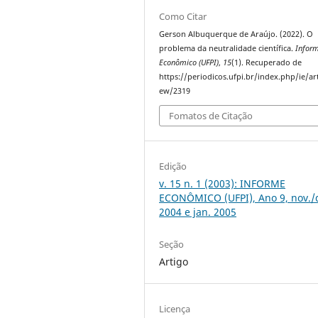
Como Citar
Gerson Albuquerque de Araújo. (2022). O
problema da neutralidade científica.
Infor
Econômico (UFPI)
,
15
(1). Recuperado de
https://periodicos.ufpi.br/index.php/ie/art
ew/2319
Fomatos de Citação
Edição
v. 15 n. 1 (2003): INFORME
ECONÔMICO (UFPI), Ano 9, nov./
2004 e jan. 2005
Seção
Artigo
Licença