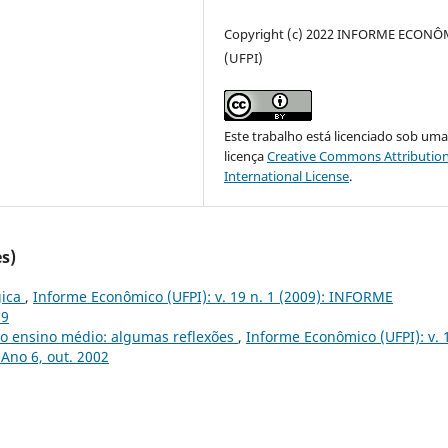
Copyright (c) 2022 INFORME ECON
(UFPI)
Este trabalho está licenciado sob um
licença
Creative Commons Attribution
International License
.
s)
gica
,
Informe Econômico (UFPI): v. 19 n. 1 (2009): INFORME
09
 no ensino médio: algumas reflexões
,
Informe Econômico (UFPI): v. 
Ano 6, out. 2002