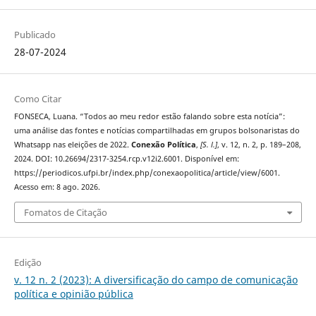
Publicado
28-07-2024
Como Citar
FONSECA, Luana. “Todos ao meu redor estão falando sobre esta notícia”:
uma análise das fontes e notícias compartilhadas em grupos bolsonaristas do
Whatsapp nas eleições de 2022.
Conexão Política
,
[S. l.]
, v. 12, n. 2, p. 189–208,
2024. DOI: 10.26694/2317-3254.rcp.v12i2.6001. Disponível em:
https://periodicos.ufpi.br/index.php/conexaopolitica/article/view/6001.
Acesso em: 8 ago. 2026.
Fomatos de Citação
Edição
v. 12 n. 2 (2023): A diversificação do campo de comunicação
política e opinião pública