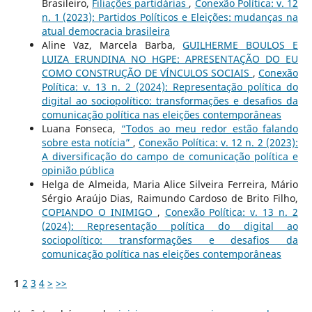
Brasileiro,
Filiações partidárias
,
Conexão Política: v. 12
n. 1 (2023): Partidos Políticos e Eleições: mudanças na
atual democracia brasileira
Aline Vaz, Marcela Barba,
GUILHERME BOULOS E
LUIZA ERUNDINA NO HGPE: APRESENTAÇÃO DO EU
COMO CONSTRUÇÃO DE VÍNCULOS SOCIAIS
,
Conexão
Política: v. 13 n. 2 (2024): Representação política do
digital ao sociopolítico: transformações e desafios da
comunicação política nas eleições contemporâneas
Luana Fonseca,
“Todos ao meu redor estão falando
sobre esta notícia”
,
Conexão Política: v. 12 n. 2 (2023):
A diversificação do campo de comunicação política e
opinião pública
Helga de Almeida, Maria Alice Silveira Ferreira, Mário
Sérgio Araújo Dias, Raimundo Cardoso de Brito Filho,
COPIANDO O INIMIGO
,
Conexão Política: v. 13 n. 2
(2024): Representação política do digital ao
sociopolítico: transformações e desafios da
comunicação política nas eleições contemporâneas
1
2
3
4
>
>>