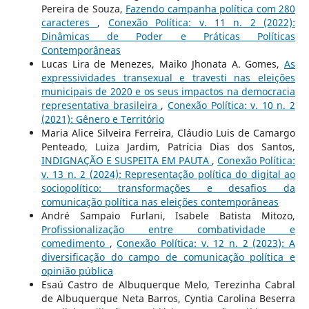
Pereira de Souza,
Fazendo campanha política com 280
caracteres
,
Conexão Política: v. 11 n. 2 (2022):
Dinâmicas de Poder e Práticas Políticas
Contemporâneas
Lucas Lira de Menezes, Maiko Jhonata A. Gomes,
As
expressividades transexual e travesti nas eleições
municipais de 2020 e os seus impactos na democracia
representativa brasileira
,
Conexão Política: v. 10 n. 2
(2021): Gênero e Território
Maria Alice Silveira Ferreira, Cláudio Luis de Camargo
Penteado, Luiza Jardim, Patrícia Dias dos Santos,
INDIGNAÇÃO E SUSPEITA EM PAUTA
,
Conexão Política:
v. 13 n. 2 (2024): Representação política do digital ao
sociopolítico: transformações e desafios da
comunicação política nas eleições contemporâneas
André Sampaio Furlani, Isabele Batista Mitozo,
Profissionalização entre combatividade e
comedimento
,
Conexão Política: v. 12 n. 2 (2023): A
diversificação do campo de comunicação política e
opinião pública
Esaú Castro de Albuquerque Melo, Terezinha Cabral
de Albuquerque Neta Barros, Cyntia Carolina Beserra