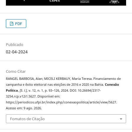
PDF
Publicado
02-04-2024
Como Citar
RANGEL BARBOSA, Alan; MICELI KERBAUY, Maria Teresa. Financiamento de
campanha e êxito eleitoral nas eleições de 2016 e 2020 na Bahia.
Conexão
Política
,
[S. l.]
, v. 12, n. 1, p. 93–126, 2024. DOI: 10.26694/2317-
3254.rcp.v12i1.5627. Disponível em:
https://periodicos.ufpi.br/index.php/conexaopolitica/article/view/5627.
Acesso em: 9 ago. 2026.
Fomatos de Citação