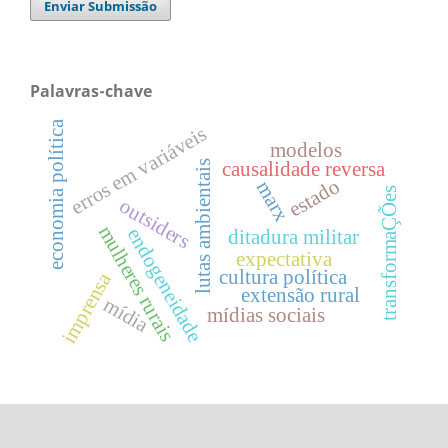
Enviar Submissão
Palavras-chave
economia política
erros em variáveis
modelos
causalidade reversa
lutas ambientais
estado
marx
transformaÇÕes
outsiders
mulheres rurais
endogeneidade
ditadura militar
expectativa
cultura política
imprensa
extensão rural
mídia
mídias sociais