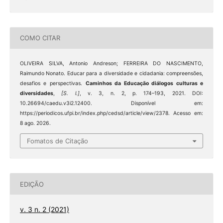
COMO CITAR
OLIVEIRA SILVA, Antonio Andreson; FERREIRA DO NASCIMENTO,
Raimundo Nonato. Educar para a diversidade e cidadania: compreensões,
desafios e perspectivas.
Caminhos da Educação diálogos culturas e
diversidades
,
[S. l.]
, v. 3, n. 2, p. 174–193, 2021. DOI:
10.26694/caedu.v3i2.12400. Disponível em:
https://periodicos.ufpi.br/index.php/cedsd/article/view/2378. Acesso em:
8 ago. 2026.
Fomatos de Citação
EDIÇÃO
v. 3 n. 2 (2021)