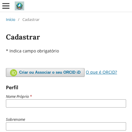
Início
/
Cadastrar
Cadastrar
* Indica campo obrigatório
O que é ORCID?
Criar ou Associar o seu ORCID iD
Perfil
Nome Próprio
*
Sobrenome