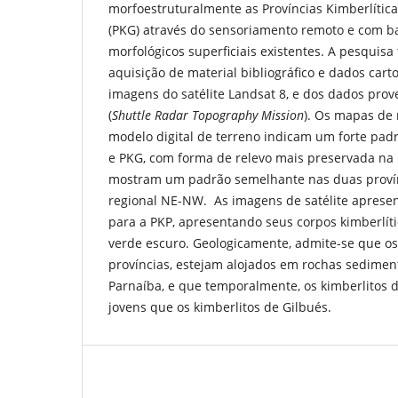
morfoestruturalmente as Províncias Kimberlítica
(PKG) através do sensoriamento remoto e com b
morfológicos superficiais existentes. A pesquis
aquisição de material bibliográfico e dados cart
imagens do satélite Landsat 8, e dos dados pro
(
Shuttle Radar Topography Mission
). Os mapas de
modelo digital de terreno indicam um forte pa
e PKG, com forma de relevo mais preservada na
mostram um padrão semelhante nas duas proví
regional NE-NW. As imagens de satélite apresen
para a PKP, apresentando seus corpos kimberlíti
verde escuro. Geologicamente, admite-se que os
províncias, estejam alojados em rochas sedimen
Parnaíba, e que temporalmente, os kimberlitos 
jovens que os kimberlitos de Gilbués.