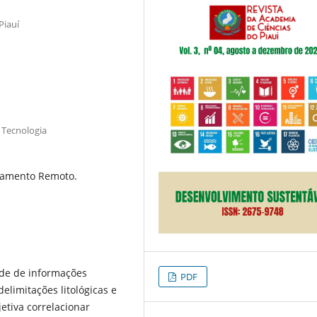
Piauí
 Tecnologia
riamento Remoto.
ade de informações
PDF
elimitações litológicas e
jetiva correlacionar