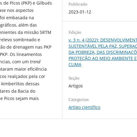
s de Picos (PKP) e Gilbués
Publicado
ase nos aspectos
2023-01-12
a foi embasada na
ográficos, além das
venientes da missão SRTM
Edição
 relevo sombreado e
v. 3 n. 4 (2022): DESENVOLVIMEN
SUSTENTÁVEL PELA PAZ, SUPERA
drão de drenagem nas PKP
DA POBREZA, DAS DISCRIMINAÇÕ
 PKP. Os lineamentos
PROTEÇÃO AO MEIO AMBIENTE E
ncias, com um
trend
CLIMA
taram maior eficiência
cos realçados pela cor
Seção
 kimberlitos dessas
Artigos
tares da Bacia do
de Picos sejam mais
Categorias
Artigo científico