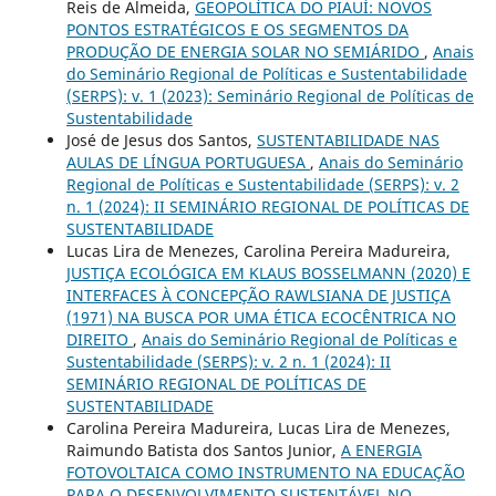
Reis de Almeida,
GEOPOLÍTICA DO PIAUÍ: NOVOS
PONTOS ESTRATÉGICOS E OS SEGMENTOS DA
PRODUÇÃO DE ENERGIA SOLAR NO SEMIÁRIDO
,
Anais
do Seminário Regional de Políticas e Sustentabilidade
(SERPS): v. 1 (2023): Seminário Regional de Políticas de
Sustentabilidade
José de Jesus dos Santos,
SUSTENTABILIDADE NAS
AULAS DE LÍNGUA PORTUGUESA
,
Anais do Seminário
Regional de Políticas e Sustentabilidade (SERPS): v. 2
n. 1 (2024): II SEMINÁRIO REGIONAL DE POLÍTICAS DE
SUSTENTABILIDADE
Lucas Lira de Menezes, Carolina Pereira Madureira,
JUSTIÇA ECOLÓGICA EM KLAUS BOSSELMANN (2020) E
INTERFACES À CONCEPÇÃO RAWLSIANA DE JUSTIÇA
(1971) NA BUSCA POR UMA ÉTICA ECOCÊNTRICA NO
DIREITO
,
Anais do Seminário Regional de Políticas e
Sustentabilidade (SERPS): v. 2 n. 1 (2024): II
SEMINÁRIO REGIONAL DE POLÍTICAS DE
SUSTENTABILIDADE
Carolina Pereira Madureira, Lucas Lira de Menezes,
Raimundo Batista dos Santos Junior,
A ENERGIA
FOTOVOLTAICA COMO INSTRUMENTO NA EDUCAÇÃO
PARA O DESENVOLVIMENTO SUSTENTÁVEL NO